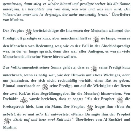
gemeinsam, dann stieg er wieder hinauf und predigte weiter bis die Sonne
unterging. Er berichtete uns von dem, was war und was sein wird. Der
Wissendste unter uns ist derjenige, der mehr auswendig lernte."
Überliefert
von Muslim.
Der Prophet
berücksichtigte die Interessen der Menschen während der
Predigt; oft predigte er kurz, aber manchmal hielt er
sie lange, wenn es
den Menschen von Bedeutung war, wie es der Fall in der Abschiedspredigt
war, in der er lange sprach, denn dies war aller Anliegen, es waren viele
Menschen da, die seine Worte hören wollten.
Zur Vollkommenheit seiner Sunna gehörte, dass er
seine Predigt kurz
unterbrach, wenn es nötig war, wie der Hinweis auf etwas Wichtiges, oder
um jemandem, der sich nicht rechtmäßig verhält, einen Rat zu geben.
Einmal unterbrach er
seine Predigt, um auf die Wichtigkeit des Beten
der zwei Rak'as (das Begrüßungsgebet für die Moschee) hinzuweisen. Von
Dschâbir
wurde berichtet, dass er sagte: "Als der Prophet
die
Freitagsrede hielt, kam ein Mann. Der Prophet
fragte ihn:
«Hast du
gebetet, du so und so?»
Er antwortete: «Nein.» Da sagte ihm der Prophet
:
«Steh auf und bete zwei Rak'as!»"
Überliefert von Al-Buchârî und
Muslim.