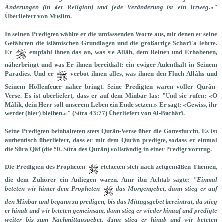
Änderungen (in der Religion) und jede Veränderung ist ein Irrweg.»"
Überliefert von Muslim.
In seinen Predigten wählte er die umfassenden Worte aus, mit denen er seine
Gefährten die islâmischen Grundlagen und die großartige Scharî'a lehrte.
Er
empfahl ihnen das an, was sie Allâh, dem Reinen und Erhabenen,
näherbringt und was Er ihnen bereithält: ein ewiger Aufenthalt in Seinem
Paradies. Und er
verbot ihnen alles, was ihnen den Fluch Allâhs und
Seinem Höllenfeuer näher bringt. Seine Predigten waren voller Qurân-
Verse. Es ist überliefert, dass er auf dem Minbar las:
"Und sie rufen: «O
Mâlik, dein Herr soll unserem Leben ein Ende setzen.» Er sagt: «Gewiss, ihr
werdet (hier) bleiben.»"
(Sûra 43:77) Überliefert von Al-Buchârî.
Seine Predigten beinhalteten stets Qurân-Verse über die Gottesfurcht. Es ist
authentisch überliefert, dass er mit dem Qurân predigte, sodass er einmal
die Sûra Qâf (die 50. Sûra des Qurân) vollständig in einer Predigt vortrug.
Die Predigten des Propheten
richteten sich nach zeitgemäßen Themen,
die dem Zuhörer ein Anliegen waren. Amr ibn Achtab sagte:
"Einmal
beteten wir hinter dem Propheten
das Morgengebet, dann stieg er auf
den Minbar und begann zu predigen, bis das Mittagsgebet hereintrat, da stieg
er hinab und wir beteten gemeinsam, dann stieg er wieder hinauf und predigte
weiter bis zum Nachmittagsgebet, dann stieg er hinab und wir beteten