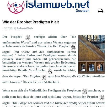
Wie der Prophet Predigten hielt
| IslamWeb
10/07/2011
Der
Prophet
verfügte alleine über "die
umfassenden Worte" und aus seinen Worten ergossen
sich die wunderschönsten Weisheiten. Der
Prophet
sagte:
"Ich wurde mit den umfassenden Worten
entsandt."
Seine Reden und Predigten waren durch
einfache Worte und hohen Stil gekennzeichnet. Sie
bestanden aus wenigen Worten mit großer Bedeutung.
Sie waren weder schwer formuliert, noch enthielten sie
unwichtige Details. Von Â´ischa
wurde berichtet,
dass sie sagte:
"Der Prophet
sprach in Worten, die ein Zähler mitzählen
hätte können."
Überliefert von Al-Buchârî.
Wenn man sich die Methodik der Predigten des Propheten
anschaut, so
stellt man fest, dass sie kurz und nicht lang waren. Selbst der Prophet
sagte:
"Die Länge des Gebetes und die Kürze der Predigt eines Mann deuten