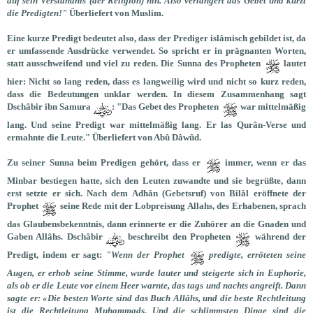
auf sein Verständnis (der Religion) hin. Also verlängert das Gebet und kürzt
die Predigten!"
Überliefert von Muslim.
Eine kurze Predigt bedeutet also, dass der Prediger islâmisch gebildet ist, da
er umfassende Ausdrücke verwendet. So spricht er in prägnanten Worten,
statt ausschweifend und viel zu reden. Die Sunna des Propheten
lautet
hier: Nicht so lang reden, dass es langweilig wird und nicht so kurz reden,
dass die Bedeutungen unklar werden. In diesem Zusammenhang sagt
Dschâbir ibn Samura
: "Das Gebet des Propheten
war mittelmäßig
lang. Und seine Predigt war mittelmäßig lang. Er las Qurân-Verse und
ermahnte die Leute." Überliefert von Abû Dâwûd.
Zu seiner Sunna beim Predigen gehört, dass er
immer, wenn er das
Minbar bestiegen hatte, sich den Leuten zuwandte und sie begrüßte, dann
erst setzte er sich. Nach dem Adhân (Gebetsruf) von Bilâl eröffnete der
Prophet
seine Rede mit der Lobpreisung Allahs, des Erhabenen, sprach
das Glaubensbekenntnis, dann erinnerte er die Zuhörer an die Gnaden und
Gaben Allâhs. Dschâbir
beschreibt den Propheten
während der
Predigt, indem er sagt:
"Wenn der Prophet
predigte, erröteten seine
Augen, er erhob seine Stimme, wurde lauter und steigerte sich in Euphorie,
als ob er die Leute vor einem Heer warnte, das tags und nachts angreift. Dann
sagte er: «Die besten Worte sind das Buch Allâhs, und die beste Rechtleitung
ist die Rechtleitung Muhammads. Und die schlimmsten Dinge sind die