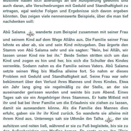
Muslime hatten sich allerdings an die Aufopferung gewöhnt und
auch daran, alle Verschwörungen mit Geduld und Standhaftigkeit zu
ertragen, egal welche Folgen und Ergebnisse sich davon ergeben
könnten. Das zeigen viele nennenswerte Beispiele, über die man tief
nachdenken soll:
Abû Salama
wanderte zum Beispiel zusammen mit seiner Frau
und seinem Kind auf dem Wege Allâhs aus. Die Familie seiner Frau
lehnte es aber ab, sie und sein Kind mitzugeben. Das ärgerte den
Stamm von Abû Salama sehr und sie sagten: "Nein, bei Allâh, wir
lassen unser Kind nie bei ihr." Beide Seiten stritten sich um das
Kind und zogen es hin und her, bis sich die Schulter des Kindes
verrenkte. Sodann nahm es die Familie seines Vaters. Abû Salama
setzte seinen Weg bis Madîna alleine fort. So nahm er dieses
Problem mit Geduld und Standhaftigkeit auf. Seine Frau war sehr
bekümmert über den Verlust ihres Mannes und ihres Kindes. Etwa
ein Jahr lang ging sie regelmäßig zu der Stelle, an der sie
auseinander gerissen wurden und weinte bis zum Abend. Eines
Tages sah sie ein Angehöriger ihres Stammes. Er hatte Mitleid mit
ihr und bat bei ihrer Familie um die Erlaubnis sie ziehen zu lassen,
damit sie auswandern könne. Als die Familie des Mannes dies
erfuhr, gaben sie ihr ihr Kind zurück. So wanderte sie alleine mit
ihrem Kind aus. Unterwegs sah sie Uthmân ibn Talha
, der sie
aufsitzen und reiten ließ, während er sie zu Fuß begleitete, bis sie zu