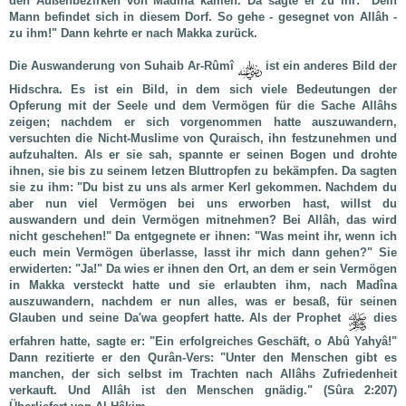
den Außenbezirken von Madîna kamen. Da sagte er zu ihr: "Dein
Mann befindet sich in diesem Dorf. So gehe - gesegnet von Allâh -
zu ihm!" Dann kehrte er nach Makka zurück.
Die Auswanderung von Suhaib Ar-Rûmî
ist ein anderes Bild der
Hidschra. Es ist ein Bild, in dem sich viele Bedeutungen der
Opferung mit der Seele und dem Vermögen für die Sache Allâhs
zeigen; nachdem er sich vorgenommen hatte auszuwandern,
versuchten die Nicht-Muslime von Quraisch, ihn festzunehmen und
aufzuhalten. Als er sie sah, spannte er seinen Bogen und drohte
ihnen, sie bis zu seinem letzen Bluttropfen zu bekämpfen. Da sagten
sie zu ihm: "Du bist zu uns als armer Kerl gekommen. Nachdem du
aber nun viel Vermögen bei uns erworben hast, willst du
auswandern und dein Vermögen mitnehmen? Bei Allâh, das wird
nicht geschehen!" Da entgegnete er ihnen: "Was meint ihr, wenn ich
euch mein Vermögen überlasse, lasst ihr mich dann gehen?" Sie
erwiderten: "Ja!" Da wies er ihnen den Ort, an dem er sein Vermögen
in Makka versteckt hatte und sie erlaubten ihm, nach Madîna
auszuwandern, nachdem er nun alles, was er besaß, für seinen
Glauben und seine Da'wa geopfert hatte. Als der Prophet
dies
erfahren hatte, sagte er: "Ein erfolgreiches Geschäft, o Abû Yahyâ!"
Dann rezitierte er den Qurân-Vers:
"Unter den Menschen gibt es
manchen, der sich selbst im Trachten nach Allâhs Zufriedenheit
verkauft. Und Allâh ist den Menschen gnädig."
(Sûra 2:207)