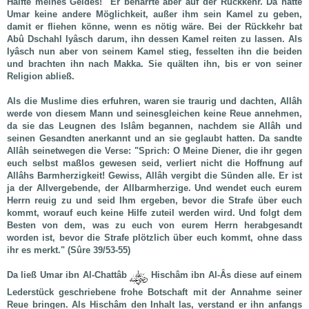
Hälfte meines Geldes!" Er beharrte aber auf der Rückkehr. Da hatte
Umar keine andere Möglichkeit, außer ihm sein Kamel zu geben,
damit er fliehen könne, wenn es nötig wäre. Bei der Rückkehr bat
Abû Dschahl Iyâsch darum, ihn dessen Kamel reiten zu lassen. Als
Iyâsch nun aber von seinem Kamel stieg, fesselten ihn die beiden
und brachten ihn nach Makka. Sie quälten ihn, bis er von seiner
Religion abließ.
Als die Muslime dies erfuhren, waren sie traurig und dachten, Allâh
werde von diesem Mann und seinesgleichen keine Reue annehmen,
da sie das Leugnen des Islâm begannen, nachdem sie Allâh und
seinen Gesandten anerkannt und an sie geglaubt hatten. Da sandte
Allâh seinetwegen die Verse:
"Sprich: O Meine Diener, die ihr gegen
euch selbst maßlos gewesen seid, verliert nicht die Hoffnung auf
Allâhs Barmherzigkeit! Gewiss, Allâh vergibt die Sünden alle. Er ist
ja der Allvergebende, der Allbarmherzige. Und wendet euch eurem
Herrn reuig zu und seid Ihm ergeben, bevor die Strafe über euch
kommt, worauf euch keine Hilfe zuteil werden wird. Und folgt dem
Besten von dem, was zu euch von eurem Herrn herabgesandt
worden ist, bevor die Strafe plötzlich über euch kommt, ohne dass
ihr es merkt."
(Sûre 39/53-55)
Da ließ Umar ibn Al-Chattâb
Hischâm ibn Al-Âs diese auf einem
Lederstück geschriebene frohe Botschaft mit der Annahme seiner
Reue bringen. Als Hischâm den Inhalt las, verstand er ihn anfangs