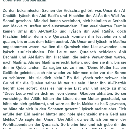
Überliefert von Al-Hâkim.
Zu den bekanntesten Szenen der Hidschra gehört, was Umar ibn Al-
Chattâb, Iyâsch ibn Abû Rabî'a und Hischâm ibn Al-Âs ibn Wâil As-
Sahmî geschah. Alle drei hatten vereinbart, sich heimlich außerhalb
von Makka zu treffen und auszuwandern. Zum vereinbarten Termin
kamen Umar ibn Al-Chattâb und Iyâsch ibn Abû Rabî'a, doch
Hischâm fehlte, denn die Quraisch konnten ihn festnehmen und
quälen, bis er aus dem Islâm austrat. Als Umar und Iyâsch in Madîna
angekommen waren, wollten die Quraisch eine List anwenden, um
Iyâsch zurückzuholen. Die Leute von Quraisch schickten Abû
Dschahl und Al-Hârith ibn Hischâm, die seine Verwandten waren,
nach Madîna. Als sie Madîna erreicht hatten, suchten sie ihn, bis sie
ihn in Qubâ fanden. Da sagten sie zu ihm: "Deine Mutter hat ein
Gelübde geleistet, sich nie wieder zu kämmen oder vor der Sonne
zu schützen, bis sie dich sieht." Es fiel Iyâsch sehr schwer, ein
Grund für die Qualen seiner Mutter zu sein. Umar ibn Al-Chattâb
begriff aber sofort, dass es nur eine List war und sagte zu ihm:
"Diese Leute wollen dich nur von deinem Glauben abhalten. So sei
vorsichtig. Bei Allâh, hätten die Läuse deiner Mutter geschadet, so
hätte sie sich gekämmt, und wäre es ihr in Makka zu heiß gewesen,
so hätte sie sich in den Schatten gesetzt." Iyâsch meinte aber: "Ich
erfülle den Eid meiner Mutter und hole gleichzeitig mein Geld aus
Mekka." Da sagte ihm Umar: "Bei Allâh, du weißt, ich bin einer der
Wohlhabendsten der Quraisch. So bleibe hier und ich gebe dir die