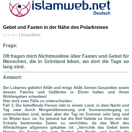
Gebet und Fasten in der Nähe des Polarkreises
| IslamWeb
25-4-2021
Frage:
Oft fragen mich Nichtmuslime über Fasten und Gebet für
Menschen, die in Grönland leben, wo dort die Tage so
lang sind.
Antwort:
Der Lobpreis gebührt Allâh und möge Allâh Seinen Gesandten sowie
dessen Familie und Gefährten in Ehren halten und ihnen
Wohlergehen schenken!
Hier sind zwei Fälle zu unterscheiden:
Fall 1: Die betreffende Person lebt in einem Land, in dem Nacht und
Tag zwar durch Morgendämmerung und Sonnenuntergang zu
unterscheiden sind, wobei aber der Tag im Sommer sehr lang und
im Winter kurz ist. So jemand hat die fünf Gebete zu ihren von der
Scharîa bestimmten Zeiten zu verrichten, da das Wort des
Allmächtigen allgemein gehalten ist: „Verrichte das Gebet beim
Neigen der Sonne bis zum Dunkel der Nacht, und (auch) die