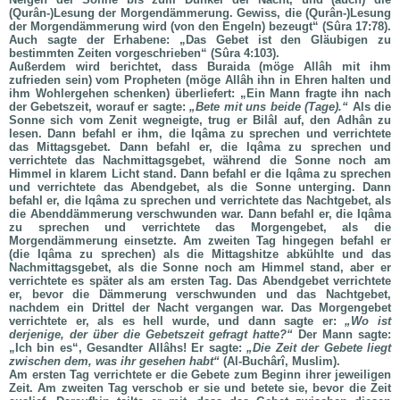
(Qurân-)Lesung der Morgendämmerung. Gewiss, die (Qurân-)Lesung
der Morgendämmerung wird (von den Engeln) bezeugt“ (Sûra 17:78).
Auch sagte der Erhabene: „Das Gebet ist den Gläubigen zu
bestimmten Zeiten vorgeschrieben“ (Sûra 4:103).
Außerdem wird berichtet, dass Buraida (möge Allâh mit ihm
zufrieden sein) vom Propheten (
möge Allâh ihn in Ehren halten und
ihm Wohlergehen schenken
) überliefert: „Ein Mann fragte ihn nach
der Gebetszeit, worauf er sagte:
„Bete mit uns beide (Tage).“
Als die
Sonne sich vom Zenit wegneigte, trug er Bilâl auf, den Adhân zu
lesen. Dann befahl er ihm, die Iqâma zu sprechen und verrichtete
das Mittagsgebet. Dann befahl er, die Iqâma zu sprechen und
verrichtete das Nachmittagsgebet, während die Sonne noch am
Himmel in klarem Licht stand. Dann befahl er die Iqâma zu sprechen
und verrichtete das Abendgebet, als die Sonne unterging. Dann
befahl er, die Iqâma zu sprechen und verrichtete das Nachtgebet, als
die Abenddämmerung verschwunden war. Dann befahl er, die Iqâma
zu sprechen und verrichtete das Morgengebet, als die
Morgendämmerung einsetzte. Am zweiten Tag hingegen befahl er
(die Iqâma zu sprechen) als die Mittagshitze abkühlte und das
Nachmittagsgebet, als die Sonne noch am Himmel stand, aber er
verrichtete es später als am ersten Tag. Das Abendgebet verrichtete
er, bevor die Dämmerung verschwunden und das Nachtgebet,
nachdem ein Drittel der Nacht vergangen war. Das Morgengebet
verrichtete er, als es hell wurde, und dann sagte er:
„Wo ist
derjenige, der über die Gebetszeit gefragt hatte?“
Der Mann sagte:
„Ich bin es“, Gesandter Allâhs! Er sagte:
„Die Zeit der Gebete liegt
zwischen dem, was ihr gesehen habt“
(Al-Buchârî, Muslim).
Am ersten Tag verrichtete er die Gebete zum Beginn ihrer jeweiligen
Zeit. Am zweiten Tag verschob er sie und betete sie, bevor die Zeit