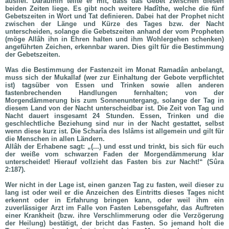
auslief. Daraufhin teilte er mit, dass das Gebet zwischen diesen
beiden Zeiten liege. Es gibt noch weitere Hadîthe, welche die fünf
Gebetszeiten in Wort und Tat definieren. Dabei hat der Prophet nicht
zwischen der Länge und Kürze des Tages bzw. der Nacht
unterscheiden, solange die Gebetszeiten anhand der vom Propheten
(
möge Allâh ihn in Ehren halten und ihm Wohlergehen schenken
)
angeführten Zeichen, erkennbar waren. Dies gilt für die Bestimmung
der Gebetszeiten.
Was die Bestimmung der Fastenzeit im Monat Ramadân anbelangt,
muss sich der Mukallaf (wer zur Einhaltung der Gebote verpflichtet
ist) tagsüber von Essen und Trinken sowie allen anderen
fastenbrechenden Handlungen fernhalten; von der
Morgendämmerung bis zum Sonnenuntergang, solange der Tag in
diesem Land von der Nacht unterscheidbar ist. Die Zeit von Tag und
Nacht dauert insgesamt 24 Stunden. Essen, Trinken und die
geschlechtliche Beziehung sind nur in der Nacht gestattet, selbst
wenn diese kurz ist. Die Scharîa des Islâms ist allgemein und gilt für
die Menschen in allen Ländern.
Allâh der Erhabene sagt: „(...) und esst und trinkt, bis sich für euch
der weiße vom schwarzen Faden der Morgendämmerung klar
unterscheidet! Hierauf vollzieht das Fasten bis zur Nacht!“ (Sûra
2:187).
Wer nicht in der Lage ist, einen ganzen Tag zu fasten, weil dieser zu
lang ist oder weil er die Anzeichen des Eintritts dieses Tages nicht
erkennt oder in Erfahrung bringen kann, oder weil ihm ein
zuverlässiger Arzt im Falle von Fasten Lebensgefahr, das Auftreten
einer Krankheit (bzw. ihre Verschlimmerung oder die Verzögerung
der Heilung) bestätigt, der bricht das Fasten. So jemand holt die