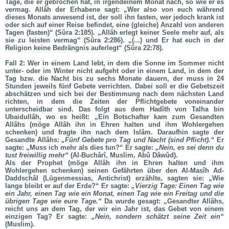
Tage, die er gebrochen hat, in irgendeinem Monat nach, so wie er es
vermag. Allâh der Erhabene sagt: „Wer also von euch während
dieses Monats anwesend ist, der soll ihn fasten, wer jedoch krank ist
oder sich auf einer Reise befindet, eine (gleiche) Anzahl von anderen
Tagen (fasten)“ (Sûra 2:185). „Allâh erlegt keiner Seele mehr auf, als
sie zu leisten vermag“ (Sûra 2:286). „(...) und Er hat euch in der
Religion keine Bedrängnis auferlegt“ (Sûra 22:78).
Fall 2: Wer in einem Land lebt, in dem die Sonne im Sommer nicht
unter- oder im Winter nicht aufgeht oder in einem Land, in dem der
Tag bzw. die Nacht bis zu sechs Monate dauern, der muss in 24
Stunden jeweils fünf Gebete verrichten. Dabei soll er die Gebetszeit
abschätzen und sich bei der Bestimmung nach dem nächsten Land
richten, in dem die Zeiten der Pflichtgebete voneinander
unterscheidbar sind. Das folgt aus dem Hadîth von Talha bin
Ubaidullâh, wo es heißt: „Ein Botschafter kam zum Gesandten
Allâhs (
möge Allâh ihn in Ehren halten und ihm Wohlergehen
schenken
) und fragte ihn nach dem Islâm. Daraufhin sagte der
Gesandte Allâhs:
„Fünf Gebete pro Tag und Nacht (sind Pflicht).“
Er
sagte: „Muss ich mehr als dies tun?“ Er sagte:
„Nein, es sei denn du
tust freiwillig mehr“
(Al-Buchârî, Muslim, Abû Dâwûd).
Als der Prophet (
möge Allâh ihn in Ehren halten und ihm
Wohlergehen schenken
) seinen Gefährten über den Al-Masîh Ad-
Daddschâl (Lügenmessias, Antichrist) erzählte, sagten sie: „Wie
lange bleibt er auf der Erde?“ Er sagte:
„Vierzig Tage: Einen Tag wie
ein Jahr, einen Tag wie ein Monat, einen Tag wie ein Freitag und die
übrigen Tage wie eure Tage.“
Da wurde gesagt: „Gesandter Allâhs,
reicht uns an dem Tag, der wir ein Jahr ist, das Gebet von einem
einzigen Tag? Er sagte:
„Nein, sondern schätzt seine Zeit ein“
(Muslim).