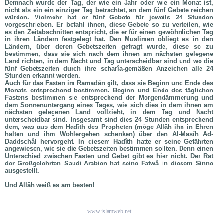
Demnach wurde der Tag, der wie ein Jahr oder wie ein Monat ist,
nicht als ein ein einziger Tag betrachtet, an dem fünf Gebete reichen
würden. Vielmehr hat er fünf Gebete für jeweils 24 Stunden
vorgeschrieben. Er befahl ihnen, diese Gebete so zu verteilen, wie
es den Zeitabschnitten entspricht, die er für einen gewöhnlichen Tag
in ihren Ländern festgelegt hat. Den Muslimen obliegt es in den
Ländern, über deren Gebetszeiten gefragt wurde, diese so zu
bestimmen, dass sie sich nach dem ihnen am nächsten gelegene
Land richten, in dem Nacht und Tag unterscheidbar sind und wo die
fünf Gebetszeiten durch ihre scharîa-gemäßen Anzeichen alle 24
Stunden erkannt werden.
Auch für das Fasten im Ramadân gilt, dass sie Beginn und Ende des
Monats entsprechend bestimmen. Beginn und Ende des täglichen
Fastens bestimmen sie entsprechend der Morgendämmerung und
dem Sonnenuntergang eines Tages, wie sich dies in dem ihnen am
nächsten gelegenen Land vollzieht, in dem Tag und Nacht
unterscheidbar sind. Insgesamt sind dies 24 Stunden entsprechend
dem, was aus dem Hadîth des Propheten (
möge Allâh ihn in Ehren
halten und ihm Wohlergehen schenken
) über den Al-Masîh Ad-
Daddschâl hervorgeht. In diesem Hadîth hatte er seine Gefährten
angewiesen, wie sie die Gebetszeiten bestimmen sollten. Denn einen
Unterschied zwischen Fasten und Gebet gibt es hier nicht. Der Rat
der Großgelehrten Saudi-Arabien hat seine Fatwâ in diesem Sinne
ausgestellt.
Und Allâh weiß es am besten!
www.islamweb.net