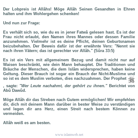
Der Lobpreis ist Allâhs! Möge Allâh Seinen Gesandten in Ehren
halten und ihm Wohlergehen schenken!
Und nun zur Frage:
Es verhält sich so, wie du es in jener Fatwâ gelesen hast. Es ist der
Frau nicht erlaubt, den Namen ihres Mannes oder dessen Familie
anzunehmen. Vielmehr ist es deine Pflicht, deinen Geburtsnamen
beizubehalten. Der Beweis dafür ist der erwähnte Vers: "Nennt sie
nach ihren Vätern; das ist gerechter vor Allâh." (Sûra 33:5)
Es ist ein Vers mit allgemeinem Bezug und damit nicht nur auf
Waisen beschränkt, wie dein Mann behauptet. Die Traditionen und
Bräuche der Menschen, die dem Islâm widersprechen, haben keine
Geltung. Dieser Brauch ist sogar ein Brauch der Nicht-Muslime und
so ist es dem Muslim verboten, dies nachzuahmen. Der Prophet
, sagte:
"Wer Leute nachahmt, der gehört zu ihnen."
Berichtet von
Abû Dawûd.
Möge Allâh dir das Streben nach Gutem ermöglichen! Wir empfehlen
dir, dich mit deinem Mann darüber in bester Weise zu verständigen
und legen dir ans Herz, einen Streit nach bestem Können zu
vermeiden.
Allâh weiß es am besten.
www.islamweb.net