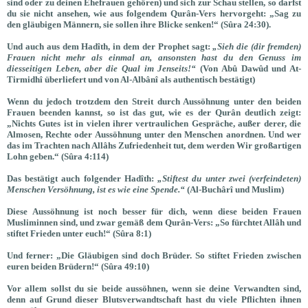
sind oder zu deinen Ehefrauen gehören) und sich zur Schau stellen, so darfst
du sie nicht ansehen, wie aus folgendem Qurân-Vers hervorgeht: „Sag zu
den gläubigen Männern, sie sollen ihre Blicke senken!“ (Sûra 24:30).
Und auch aus dem Hadîth, in dem der Prophet sagt:
„Sieh die (dir fremden)
Frauen nicht mehr als einmal an, ansonsten hast du den Genuss im
diesseitigen Leben, aber die Qual im Jenseits!“
(Von Abû Dawûd und At-
Tirmidhî überliefert und von Al-Albânî als authentisch bestätigt)
Wenn du jedoch trotzdem den Streit durch Aussöhnung unter den beiden
Frauen beenden kannst, so ist das gut, wie es der Qurân deutlich zeigt:
„Nichts Gutes ist in vielen ihrer vertraulichen Gespräche, außer derer, die
Almosen, Rechte oder Aussöhnung unter den Menschen anordnen. Und wer
das im Trachten nach Allâhs Zufriedenheit tut, dem werden Wir großartigen
Lohn geben.“ (Sûra 4:114)
Das bestätigt auch folgender Hadîth:
„Stiftest du unter zwei (verfeindeten)
Menschen Versöhnung, ist es wie eine Spende.“
(Al-Buchârî und Muslim)
Diese Aussöhnung ist noch besser für dich, wenn diese beiden Frauen
Musliminnen sind, und zwar gemäß dem Qurân-Vers: „So fürchtet Allâh und
stiftet Frieden unter euch!“ (Sûra 8:1)
Und ferner: „Die Gläubigen sind doch Brüder. So stiftet Frieden zwischen
euren beiden Brüdern!“ (Sûra 49:10)
Vor allem sollst du sie beide aussöhnen, wenn sie deine Verwandten sind,
denn auf Grund dieser Blutsverwandtschaft hast du viele Pflichten ihnen