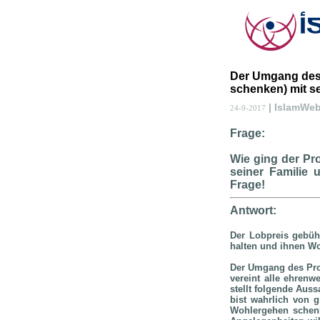
Der Umgang des 
schenken) mit se
| IslamWe
24-9-2017
Frage:
Wie ging der Pr
seiner Familie 
Frage!
Antwort:
Der Lobpreis gebüh
halten und ihnen W
Der Umgang des Pro
vereint alle ehrenw
stellt folgende Au
bist wahrlich von g
Wohlergehen schenk