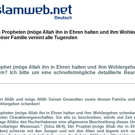
Propheten (möge Allah ihn in Ehren halten und ihm Wohl
iner Familie vereint alle Tugenden
b
ophet (möge Allah ihn in Ehren halten und ihm Wohlergeh
um? Ich bitte um eine schnellstmögliche detaillierte Bea
rt Allâh und möge Allâh Seinen Gesandten sowie dessen Familie und
ohlergehen schenken!
pheten (möge Allah ihn in Ehren halten und ihm Wohlergehen schenken)
erten Charaktereigenschaften. Sie alle zu beschreiben, würde viel Zeit e
ssage Allâhs des Hocherhabenen eine allgemeine Beschreibung dieses U
roßartiger Wesensart.“ (Sûra 68:4). Der Prophet (möge Allah ihn in 
en) scherzte mit den Jungen und mit den Alten und ärgerte sich ni