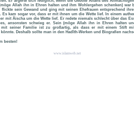
len. Er ärgerte sich lediglich, wenn die Gebote Allâhs des Allmächtige
 (möge Allah ihn in Ehren halten und ihm Wohlergehen schenken) war 
 flickte sein Gewand und ging mit seinen Ehefrauen entsprechend ihre
m. Es kam sogar vor, dass er mit ihnen um die Wette lief. In einem authe
 er mit Âischa um die Wette lief. Er redete niemals schlecht über das E
r es, ansonsten schwieg er. Sein (möge Allah ihn in Ehren halten 
it seiner Familie ist zu großartig, als dass er mit einem Stift mi
könnte. Deshalb sollte man in den Hadîth-Werken und Biografien nachs
m besten!
www.islamweb.net