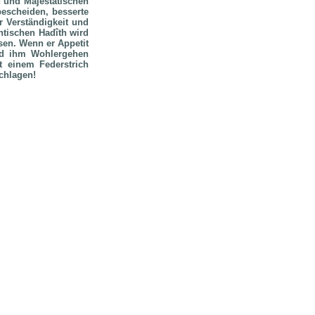
n und Majestätischen
bescheiden, besserte
r Verständigkeit und
ntischen Hadîth wird
ssen. Wenn er Appetit
und ihm Wohlergehen
t einem Federstrich
chlagen!