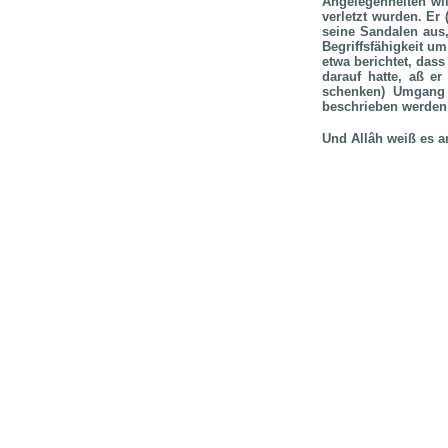
Angelegenheiten wil
verletzt wurden. Er
seine Sandalen aus,
Begriffsfähigkeit u
etwa berichtet, dass
darauf hatte, aß e
schenken) Umgang m
beschrieben werden 
Und Allâh weiß es a