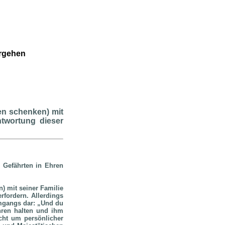
ergehen
en schenken) mit
ntwortung dieser
 Gefährten in Ehren
 mit seiner Familie
rfordern. Allerdings
mgangs dar: „Und du
Ehren halten und ihm
cht um persönlicher