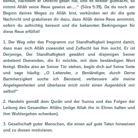
bereut, nachdem er Unrecht getan hat, und es wieder gutmacht, so
nimmt Allâh seine Reue gewiss an….“ (Sûra 5:39). Da du noch am
Beginn deines Weges zu Allâh bist, verkünden wir dir die gute
Nachricht und gratulieren dir dazu, dass Allâh deine Reue annimmt,
sofern du aufrichtig bereust und die bekannten Bedingungen für
diese Reue erfüllst!
1. Der Weg oder das Programm zur Standhaftigkeit beginnt damit,
dass man sich Allâh zuwendet und Zuflucht bei Ihm sucht. Er ist
Derjenige, Der Standhaftigkeit gewährt und diejenigen Seiner
anbetend Dienenden, die Er möchte, mit dem beständigen Wort
festigt. Bleibe also an Seiner Tür stehen, begib dich auf Seine Seite
und sage häufig:
„O Lebender, o Beständiger, durch Deine
Barmherzigkeit suche ich Beistand, verbessere alle meine
Angelegenheiten und überlasse mich nicht einen Augenblick mir
selbst!“
2. Handeln gemäß dem Qurân und der Sunna und das Folgen der
Leitung des Gesandten Allâhs (möge Allah ihn in Ehren halten und
ihm Wohlergehen schenken).
3. Gesellschaft guter Menschen, die einen auf gute Taten hinweisen
und zu diesen motivieren.