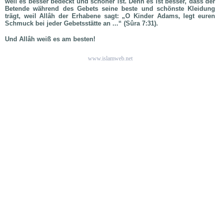
weil es besser bedeckt und schöner ist. Denn es ist besser, dass der
Betende während des Gebets seine beste und schönste Kleidung
trägt, weil Allâh der Erhabene sagt: „O Kinder Adams, legt euren
Schmuck bei jeder Gebetsstätte an ...“ (Sûra 7:31).
Und Allâh weiß es am besten!
www.islamweb.net