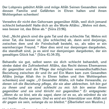
Der Lobpreis gebührt Allâh und möge Allâh Seinen Gesandten sowie
dessen Familie und Gefährten in Ehren halten und ihnen
Wohlergehen schenken!
Verwehre dir nicht den Gehorsam gegenüber Allâh, weil dich jemand
schlecht behandelt! Halte dich an die Worte Allâhs: „Wehre mit dem,
was besser ist, das Böse ab.“ (Sûra 23:96).
Und: „Nicht gleich sind die gute Tat und die schlechte Tat. Wehre mit
einer Tat, die besser ist, (die schlechte) ab, dann wird derjenige,
zwischen dem und dir Feindschaft besteht, so, als wäre er ein
warmherziger Freund. * Aber dies wird nur denjenigen dargeboten,
die standhaft sind, ja es wird nur demjenigen dargeboten, der ein
gewaltiges Glück hat.“ (Sûra 41:34-35).
Behandle sie gut, selbst wenn sie dich schlecht behandelt, und
strebe dabei die Zufriedenheit Allâhs, das Recht deines Ehemannes
dir gegenüber und die Pflege der möglichen verwandtschaftlichen
Beziehung zwischen dir und ihr an! Ein Mann kam zum Gesandten
Allâhs (möge Allah ihn in Ehren halten und ihm Wohlergehen
schenken) und sagte:
„O Gesandter Allâhs, ich habe Verwandte, zu
denen ich die Beziehung pflege, die sie aber abbrechen. Ich bin gut
zu ihnen und sie sind schlecht zu mir. Ich bin weise ihnen
gegenüber und sie sind töricht mir gegenüber.“ Er entgegnete:
„Wenn du so bist, wie du sagst, dann ist es so, als würdest du sie
mit heißer Asche speisen. Und es wird ein Unterstützer von Allâh mit
dir gegen sie sein, solange du so bleibst.“
(Überliefert von Muslim.)