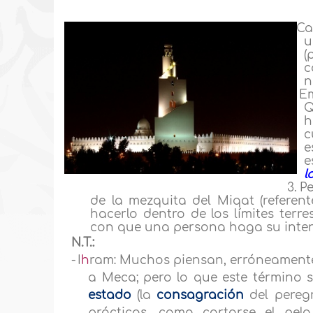
1.
Ca
u
(
c
n
2.
E
Q
h
c
e
e
l
3.
Pe
de la mezquita del Miqat (referent
hacerlo dentro de los límites terre
con que una persona haga su intenc
N.T.:
-
I
h
ram:
Muchos piensan, erróneamente,
a Meca; pero lo que este término s
estado
(la
consagración
del pereg
prácticas, como cortarse el pelo,