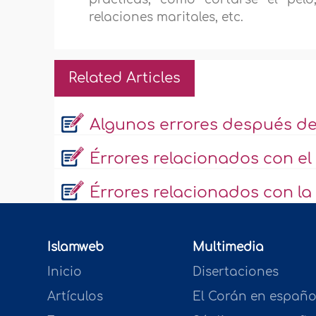
relaciones maritales, etc.
Related Articles
Algunos errores después de
Érrores relacionados con el 
Érrores relacionados con la
Islamweb
Multimedia
Inicio
Disertaciones
Artículos
El Corán en españo