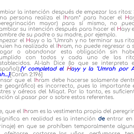
mbiar la intención después de empezar los ritos: 
na persona realiza el I
h
ram* para hacer el
H
a
peregrinación mayor) para sí mismo, no pue
ambiar su intención después para hacer el
H
ayy 
ombre de su padre o su madre, por ejemplo.
mpezar el
H
ayy o la ‘Umrah y no terminar sus rito
uien ha realizado el I
h
ram, no puede regresar a 
ogar o abandonar esta obligación sin hab
umplido con todos y cada uno de los rit
stablecidos. Al-lah Dice (lo que se interpreta 
spañol):
{Y completad el
H
ayy y la ‘Umrah por A
ah…}
[Corán 2:196]
nsar que el I
h
ram debe hacerse solamente dent
e geográfico) es incorrecto,
pues lo importante 
stres y aéreos del Miqat. Por lo tanto, es suficien
ión al pasar por o sobre estos referentes.
 que el I
h
ram es la vestimenta propia del peregri
ignifica en realidad es la intención
de
entrar en 
rinaje) en que se prohíben temporalmente algun
 afeitarse, cortarse las uñas, perfumarse, ten