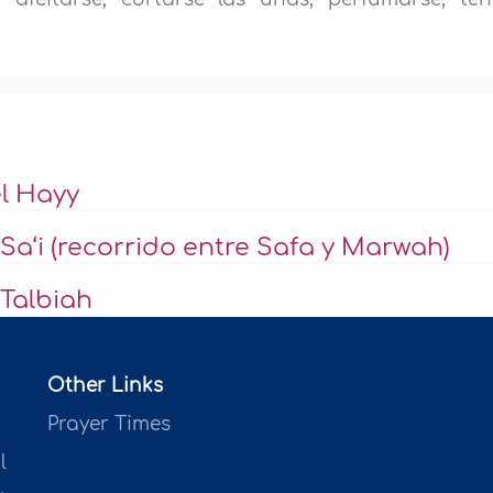
l Hayy
Sa‘i (recorrido entre Safa y Marwah)
 Talbiah
Other Links
Prayer Times
l