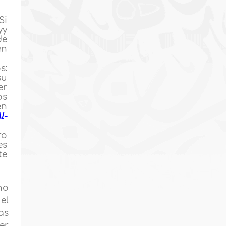
Si
yy
de
en
s:
su
er
os
en
l-
ro
es
te
no
el
as
er