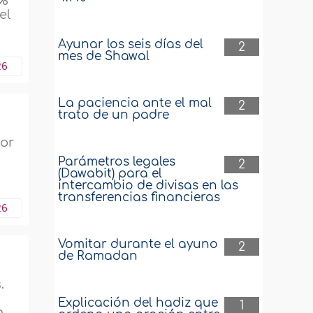
0%
el
Ayunar los seis días del
2
mes de Shawal
26
La paciencia ante el mal
2
trato de un padre
dor
Parámetros legales
2
(Dawabit) para el
intercambio de divisas en las
transferencias financieras
26
Vomitar durante el ayuno
2
de Ramadan
.
e
Explicación del hadiz que
1
n