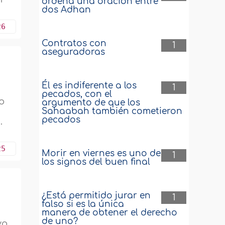
ordena una oración entre
dos Adhan
26
Contratos con
1
aseguradoras
Él es indiferente a los
1
a
pecados, con el
o
argumento de que los
Sahaabah también cometieron
pecados
.
25
Morir en viernes es uno de
1
los signos del buen final
¿Está permitido jurar en
1
falso si es la única
manera de obtener el derecho
de uno?
yo