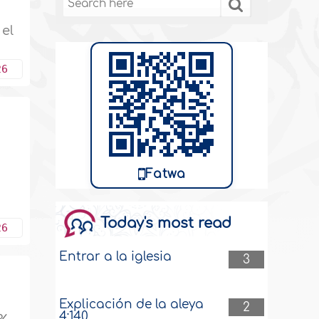
 el
26
Fatwa
.
Today's most read
26
Entrar a la iglesia
3
Explicación de la aleya
2
4:140