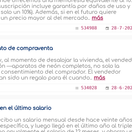
donde ofrecemos una membresía equivalente al 1
 suscripción incluye garantía por daños de uso y 
solo un 10%). Además, si en el futuro quiere
 un precio mayor al del mercado..
más
534988
28-7-20
rato de compraventa
, al momento de desalojar la vivienda, el vende
n —aparatos de neón completos, no solo la
el consentimiento del comprador. El vendedor
n sido un regalo para él cuando..
más
534028
28-6-20
en el último salario
cibo un salario mensual desde hace veinte años
pecífica, y luego llegó en el último año al tripl
 anualmente el salario de 12 meses, y ahorra u