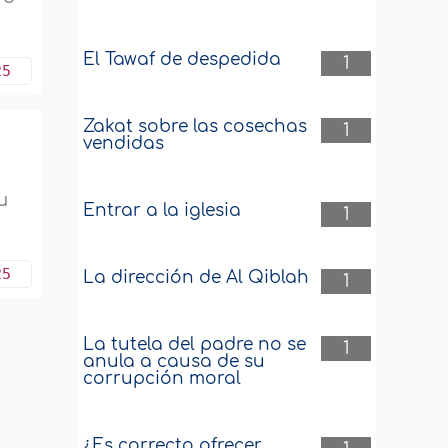
El Tawaf de despedida
1
25
Zakat sobre las cosechas
1
vendidas
u
Entrar a la iglesia
1
25
La dirección de Al Qiblah
1
La tutela del padre no se
1
anula a causa de su
corrupción moral
¿Es correcto ofrecer