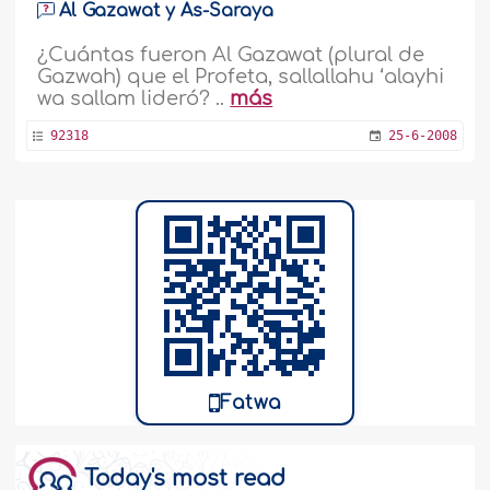
Al Gazawat y As-Saraya
¿Cuántas fueron Al Gazawat (plural de
Gazwah) que el Profeta, sallallahu ‘alayhi
wa sallam lideró? ..
más
92318
25-6-2008
Fatwa
Today's most read