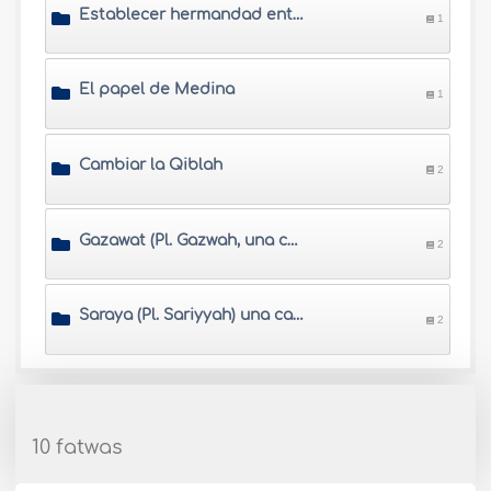
Establecer hermandad entre Musulmanes
1
El papel de Medina
1
Cambiar la Qiblah
2
Gazawat (Pl. Gazwah, una campaña militar encabezada por el Profeta)
2
Saraya (Pl. Sariyyah) una campaña militar hecha por los compañeros durante la vida del profeta
2
10 fatwas