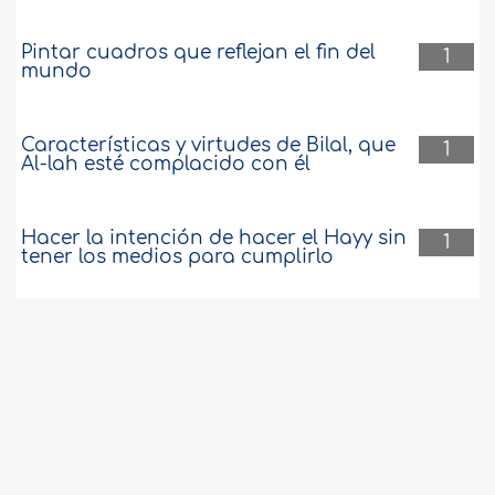
Pintar cuadros que reflejan el fin del
1
mundo
Características y virtudes de Bilal, que
1
Al-lah esté complacido con él
Hacer la intención de hacer el Hayy sin
1
tener los medios para cumplirlo
¿Por qué el Islam tiene tanto éxito en el
1
mundo "desarrollado"?
Hipoteca con intereses
1