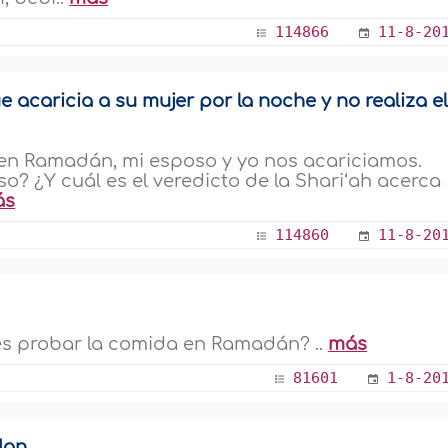
114866
11-8-20
 acaricia a su mujer por la noche y no realiza e
) en Ramadán, mi esposo y yo nos acariciamos.
? ¿Y cuál es el veredicto de la Shari‘ah acerca
ás
114860
11-8-20
es probar la comida en Ramadán? ..
más
81601
1-8-20
dan