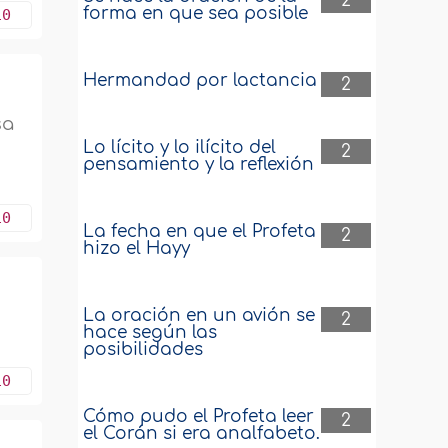
2
forma en que sea posible
10
Hermandad por lactancia
2
sa
Lo lícito y lo ilícito del
2
pensamiento y la reflexión
10
La fecha en que el Profeta
2
hizo el Hayy
La oración en un avión se
2
hace según las
posibilidades
10
Cómo pudo el Profeta leer
2
el Corán si era analfabeto.