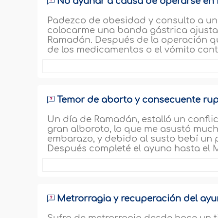
No ayunar a causa de operarse e
Padezco de obesidad y consulto a un
colocarme una banda gástrica ajustab
Ramadán. Después de la operación q
de los medicamentos o el vómito cont
Temor de aborto y consecuente rup
Un día de Ramadán, estalló un confli
gran alboroto, lo que me asustó much
embarazo, y debido al susto bebí un 
Después completé el ayuno hasta el 
Metrorragia y recuperación del ay