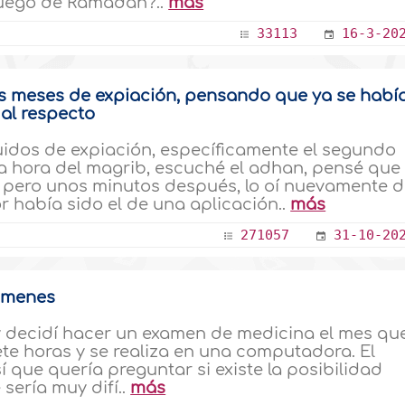
 luego de Ramadán?..
más
33113
16-3-20
s meses de expiación, pensando que ya se habí
 al respecto
idos de expiación, específicamente el segundo
a hora del magrib, escuché el adhan, pensé que
, pero unos minutos después, lo oí nuevamente d
r había sido el de una aplicación..
más
271057
31-10-20
xámenes
y decidí hacer un examen de medicina el mes qu
iete horas y se realiza en una computadora. El
que quería preguntar si existe la posibilidad
sería muy difí..
más