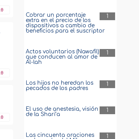
10
Cobrar un porcentaje
1
extra en el precio de los
dispositivos a cambio de
beneficios para el suscriptor
l
Actos voluntarios (Nawafil)
1
que conducen al amor de
Al-lah
10
Los hijos no heredan los
1
pecados de los padres
El uso de anestesia, visión
1
de la Shari’a
10
Las cincuenta oraciones
1