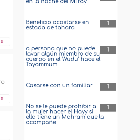
en la noche del Mi’ray
Beneficio acostarse en
1
estado de tahara
10
a persona que no puede
1
lavar algún miembro de su
cuerpo en el Wudu’ hace el
Tayammum
ro
Casarse con un familiar
1
10
No se le puede prohibir a
1
la mujer hacer el Hayy si
ella tiene un Mahram que la
acompañe