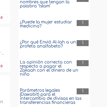
nombres que tengan la
palabra ‘Islam’
10
¿Puede la mujer estudiar
1
medicina?
¿Por qué Envió Al-lah a un
1
profeta analfabeto?
..
La opinión correcta con
1
10
respecto a pagar el
Zakaah con el dinero de un
niño
Parámetros legales
1
(Dawabit) para el
a
intercambio de divisas en las
on
transferencias financieras