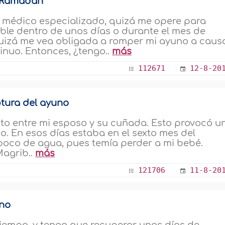
n Ramadán
 médico especializado, quizá me opere para
le dentro de unos días o durante el mes de
uizá me vea obligada a romper mi ayuno a caus
inuo. Entonces, ¿tengo..
más
112671
12-8-20
tura del ayuno
cto entre mi esposo y su cuñada. Esto provocó u
o. En esos días estaba en el sexto mes del
poco de agua, pues temía perder a mi bebé.
Magrib..
más
121706
11-8-20
uno