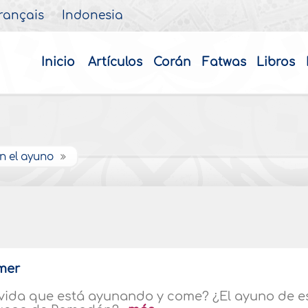
rançais
Indonesia
Inicio
Artículos
Corán
Fatwas
Libros
n el ayuno
mer
vida que está ayunando y come? ¿El ayuno de e