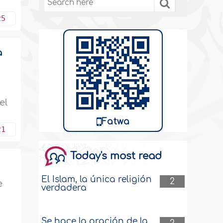
25
a
el
Fatwa
21
Today's most read
El Islam, la única religión
2
e
verdadera
Se hace la oración de la