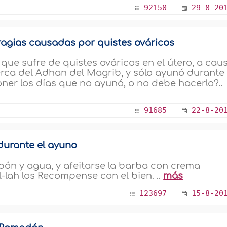
92150
29-8-20
ragias causadas por quistes ováricos
ue sufre de quistes ováricos en el útero, a cau
erca del Adhan del Magrib, y sólo ayunó durante
ner los días que no ayunó, o no debe hacerlo?..
91685
22-8-20
durante el ayuno
abón y agua, y afeitarse la barba con crema
lah los Recompense con el bien. ..
más
123697
15-8-20