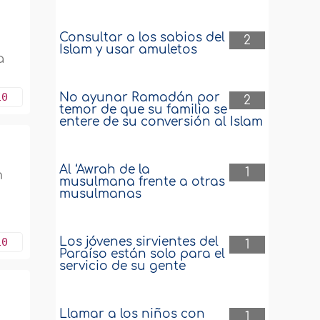
Consultar a los sabios del
2
Islam y usar amuletos
a
10
No ayunar Ramadán por
2
temor de que su familia se
entere de su conversión al Islam
Al ‘Awrah de la
1
n
musulmana frente a otras
musulmanas
Los jóvenes sirvientes del
10
1
Paraíso están solo para el
servicio de su gente
Llamar a los niños con
1