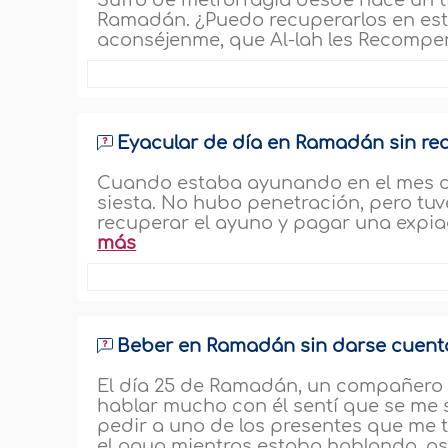
Sufro de metrorragia desde hace un t
Ramadán. ¿Puedo recuperarlos en este
aconséjenme, que Al-lah les Recompens
Eyacular de día en Ramadán sin real
Cuando estaba ayunando en el mes de
siesta. No hubo penetración, pero tu
recuperar el ayuno y pagar una expiac
más
Beber en Ramadán sin darse cuent
El día 25 de Ramadán, un compañero y
hablar mucho con él sentí que se me 
pedir a uno de los presentes que me 
el agua mientras estaba hablando, así