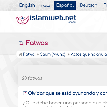
English
عربي
Español
Deutsch
F
Fatwas
Fatwa
Saum (Ayuno)
Actos que no anula
20 fatwas
Olvidar que se está ayunando y co
¿Qué debe hacer una persona que ol