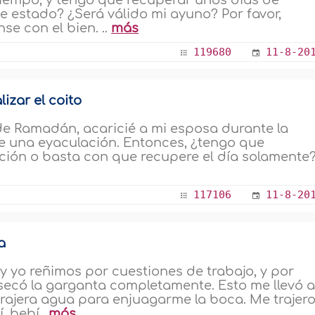
iempo, y tengo que recuperar unos días de
 estado? ¿Será válido mi ayuno? Por favor,
e con el bien. ..
más
119680
11-8-20
izar el coito
 Ramadán, acaricié a mi esposa durante la
ve una eyaculación. Entonces, ¿tengo que
ión o basta con que recupere el día solamente? 
117106
11-8-20
a
 yo reñimos por cuestiones de trabajo, y por
secó la garganta completamente. Esto me llevó 
trajera agua para enjuagarme la boca. Me trajer
, bebí..
más