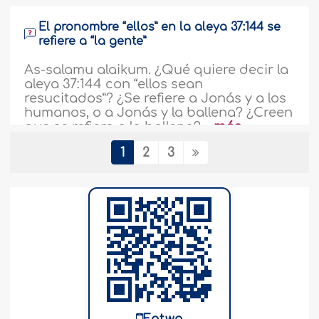
El pronombre “ellos” en la aleya 37:144 se
refiere a “la gente”
As-salamu alaikum. ¿Qué quiere decir la
aleya 37:144 con “ellos sean
resucitados”? ¿Se refiere a Jonás y a los
humanos, o a Jonás y la ballena? ¿Creen
que se refiera a la ballena? ..
más
353614
1
2
3
23-5-2021
Significado de “restringidas” en la aleya
55:72
As-salamu alaikum. Me preguntaba,
¿qué quiere decir la aleya 55:72 con
“restringidas”? ¿Significa que no pueden
salir? ¿O son como esclavas?..
más
351103
23-5-2021