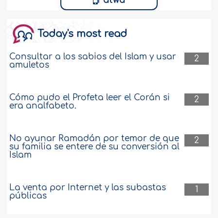
Fatwa
Significado de “shihab-in-mubín” en la
Today's most read
aleya 15:18
As-salamu alaikum. ¿Shihab-in-mubín
Consultar a los sabios del Islam y usar
2
amuletos
significa que tenemos que ver esta llama
en el cielo a simple vista, o solo significa
una flama que se manifiesta, pero que
no tenemos que ver en el cielo a simple
Cómo pudo el Profeta leer el Corán si
2
vista; es decir, que puede estar tan lejos
era analfabeto.
que se manifiesta, mas no podemos
verla? ..
más
No ayunar Ramadán por temor de que
2
350767
23-5-2021
su familia se entere de su conversión al
Islam
Significado de “Faraón, el de las estacas”
en la aleya 89:10
La venta por Internet y las subastas
1
públicas
As-salamu alaikum. Me pregunto si la
aleya 89:8 quiere decir que el Faraón