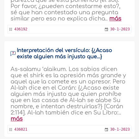
parezca que se está poniendo (el sol).
Por favor, ¿pueden contestarme esto?,
sé que han contestado una pregunta
similar pero eso no explica dicha..
más
436192
30-1-2023
Interpretación del versículo: {¿Acaso
existe alguien más injusto que…}
As-salamu ‘alaikum. Los sabios dicen
que el shirk es la opresión más grande y
aquel que la comete es un opresor. Pero
Al-lah dice en el Corán: {¿Acaso existe
alguien más injusto que quien prohíbe
que en las casas de Al-lah se alabe Su
nombre, e intentan destruirlas?} [Corán
2:114]. Al-lah también dice en Su Libro:..
más
436021
30-1-2023