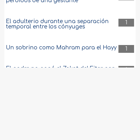
perdidos de una gestante
El adulterio durante una separación
1
temporal entre los cónyuges
Un sobrino como Mahram para el Hayy
1
El padre no pagó el Zakat del Fiter por
1
sus hijos durante muchos años
Reglas relacionadas a la inseminación
1
artificial
Acuerdo de servicio