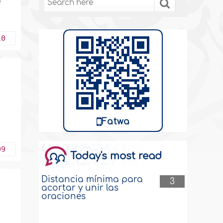
e
10
Fatwa
09
Today's most read
Distancia mínima para
3
acortar y unir las
oraciones