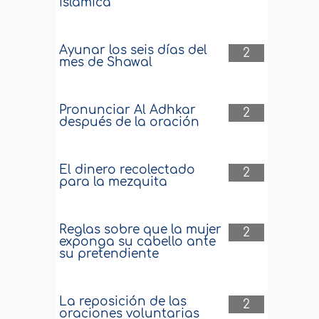
islámica
Ayunar los seis días del
2
mes de Shawal
Pronunciar Al Adhkar
2
después de la oración
El dinero recolectado
2
para la mezquita
Reglas sobre que la mujer
2
exponga su cabello ante
su pretendiente
La reposición de las
2
oraciones voluntarias