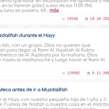
 tenía que estar en Muzdalifah me apresuré y m
s en la Yamrah (pilar) a eso de las 11:05 PM;
a luna se pusiera. Mi..
más
14548
14-10-20
zdalifah durante el Hayy
l-lah, con un grupo. Ellos no quieren que
 para llegar al Rami Al ‘Aqabah Al Kubra
obelisco de Al ‘Aqabah) por la mañana. Ellos
hasta la medianoche y luego hacer el Rami Al
129985
9-12-20
 Meca antes de ir a Muzdalifah
ar el Hayy con nuestra pequeña hija de 1 año y 3
 Fuimos de ‘Arafah a nuestra casa en el distrito