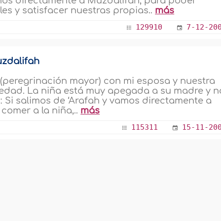
irnos directamente a Muzdalifah, para poder
les y satisfacer nuestras propias..
más
129910
7-12-20
uzdalifah
y (peregrinación mayor) con mi esposa y nuestra
e edad. La niña está muy apegada a su madre y n
s: Si salimos de ‘Arafah y vamos directamente a
comer a la niña,..
más
115311
15-11-20