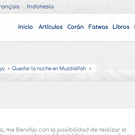
rançais
Indonesia
Inicio
Artículos
Corán
Fatwas
Libros
ayy
Quedar la noche en Muzdalifah
a, me Bendijo con la posibilidad de realizar el