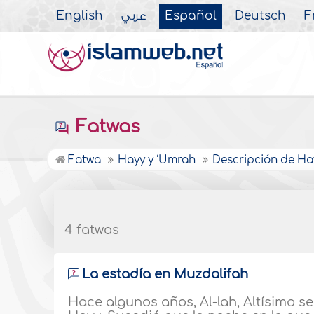
English
عربي
Español
Deutsch
F
Fatwas
Fatwa
Hayy y ‘Umrah
Descripción de H
4 fatwas
La estadía en Muzdalifah
Hace algunos años, Al-lah, Altísimo se