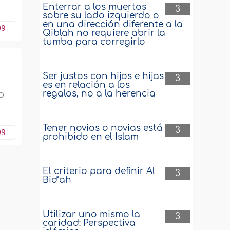
Enterrar a los muertos
3
sobre su lado izquierdo o
en una dirección diferente a la
09
Qiblah no requiere abrir la
tumba para corregirlo
Ser justos con hijos e hijas
3
es en relación a los
regalos, no a la herencia
o
Tener novios o novias está
3
09
prohibido en el Islam
El criterio para definir Al
3
Bid‘ah
Utilizar uno mismo la
3
caridad: Perspectiva