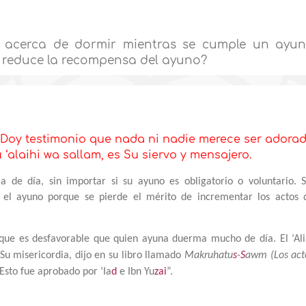
ah acerca de dormir mientras se cumple un ayu
o reduce la recompensa del ayuno?
. Doy testimonio que nada ni nadie merece ser adora
u ‘alaihi wa sallam,
es Su siervo y mensajero.
de día, sin importar si su ayuno es obligatorio o voluntario. S
el ayuno porque se pierde el mérito de incrementar los actos 
n que es desfavorable que quien ayuna duerma mucho de día. El ‘Al
 Su misericordia, dijo en su libro llamado
Makruhatu
s
-
S
awm (Los act
Esto fue aprobado por ‘Ia
d
e Ibn Yu
zai
”.