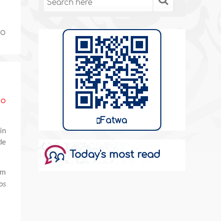
no
do
Fatwa
in
de
Today's most read
im
os