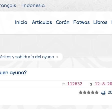
rançais
Indonesia
Inicio
Artículos
Corán
Fatwas
Libros
 Méritos y sabiduría del ayuno
uien ayuna?
112632
12-8-2
20