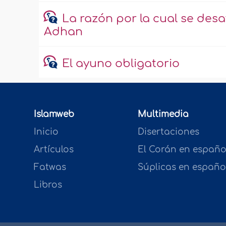
La razón por la cual se desa
Adhan
El ayuno obligatorio
Islamweb
Multimedia
Inicio
Disertaciones
Artículos
El Corán en españo
Fatwas
Súplicas en españo
Libros