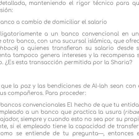
 detallada, manteniendo el rigor técnico para q
sión:
banco a cambio de domiciliar el salario
 obligatoriamente a un banco convencional en u
e otro banco, con una sucursal islámica, que ofre
hback
) a quienes transfieran su salario desde 
uenta tampoco genera intereses y la recompensa 
o. ¿Es esta transacción permitida por la Sharia?
y que la paz y las bendiciones de Al-lah sean con 
 sus compañeros. Para proceder:
 a bancos convencionales El hecho de que tu entid
 empleado a un banco que practica la usura (
ribaw
abajador, siempre y cuando esto no sea por su prop
e, si el empleado tiene la capacidad de transfer
como se entiende de tu pregunta—, entonces 