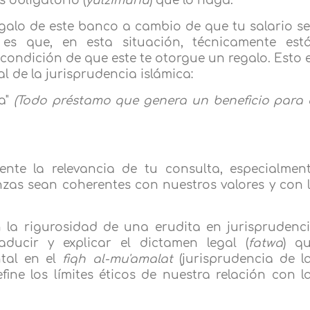
 obligatorio (
yulzimuhu
) que lo haga.
egalo de este banco a cambio de que tu salario s
 es que, en esta situación, técnicamente est
 condición de que este te otorgue un regalo. Esto 
l de la jurisprudencia islámica:
ba"
(Todo préstamo que genera un beneficio para 
mente la relevancia de tu consulta, especialmen
as sean coherentes con nuestros valores y con 
a rigurosidad de una erudita en jurisprudenc
aducir y explicar el dictamen legal (
fatwa
) q
ntal en el
fiqh al-mu'amalat
(jurisprudencia de l
fine los límites éticos de nuestra relación con l