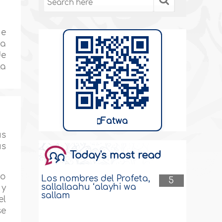
ue
na
de
la
Fatwa
us
us
Today's most read
co
Los nombres del Profeta,
5
sallallaahu ‘alayhi wa
 y
sallam
el
se