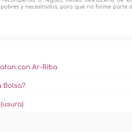
 recompensa o regalo, debes deshacerte de el
s pobres y necesitados, para que no forme parte 
ratan con Ar-Riba
a Bolsa?
(usura)