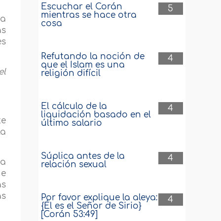
Escuchar el Corán
5
mientras se hace otra
ea
cosa
ás
es
Refutando la noción de
4
que el Islam es una
el
religión difícil
El cálculo de la
4
liquidación basado en el
te
último salario
la
Súplica antes de la
4
ia
relación sexual
ue
as
as
Por favor explique la aleya:
4
{Él es el Señor de Sirio}
[Corán 53:49]