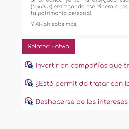
Si el banco ya te ha otorgado esa
(
tajallus
) entregando ese dinero a lo
tu patrimonio personal.
Y Al-lah sabe más.
Related Fatwa
Invertir en compañías que t
¿Está permitido tratar con l
Deshacerse de los intereses 