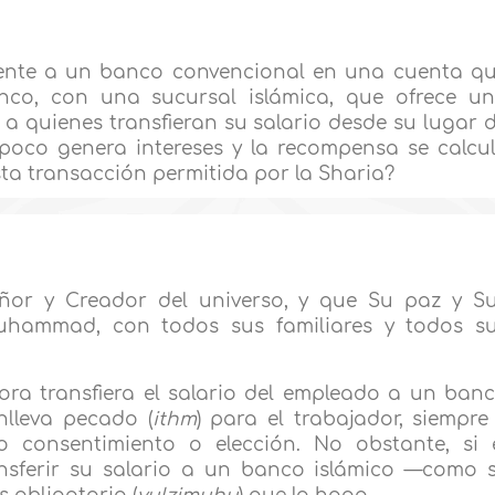
amente a un banco convencional en una cuenta q
anco, con una sucursal islámica, que ofrece u
a quienes transfieran su salario desde su lugar 
mpoco genera intereses y la recompensa se calcu
sta transacción permitida por la Sharia?
ñor y Creador del universo, y que Su paz y S
uhammad, con todos sus familiares y todos s
ra transfiera el salario del empleado a un ban
nlleva pecado (
ithm
) para el trabajador, siempre
consentimiento o elección. No obstante, si 
nsferir su salario a un banco islámico —como 