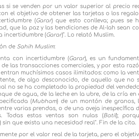
 si se venden por un valor superior al precio re
on el objetivo de obtener las tarjetas o los regalo
certidumbre (
Garar
) que esto conlleva; pues se 
, que la paz y las bendiciones de Al-lah sean c
ra incertidumbre (
Garar
)". Lo relató Muslim.
ión de
Sahih Muslim
:
enta con incertidumbre (
Garar
), es un fundamen
de las transacciones comerciales, y por esta raz
o entran muchísimos casos ilimitados: como la ven
istente, de algo desconocido, de aquello que no 
ual no se ha completado la propiedad del vendedo
que de agua, de la leche en la ubre, de la cría en 
pecificada (
Mubham
) de un montón de granos, 
ntre varias prendas, o de una oveja inespecífica 
s. Todas estas ventas son nulas (
Batil
); porq
) sin que exista una necesidad real". Fin de la cita.
mente por el valor real de la tarjeta, pero el objeti