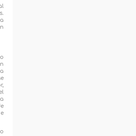
al
s.
ha
on
to
ón
ta
se
r,
el
la
de
ue
vo