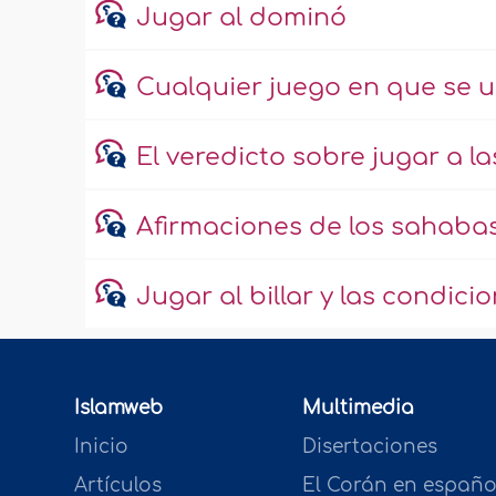
Jugar al dominó
Cualquier juego en que se 
El veredicto sobre jugar a l
Afirmaciones de los sahabas
Jugar al billar y las condici
Islamweb
Multimedia
Inicio
Disertaciones
Artículos
El Corán en españo