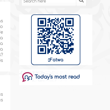
as
io
de
la
ta
la
s?
Fatwa
és
Today's most read
us
us