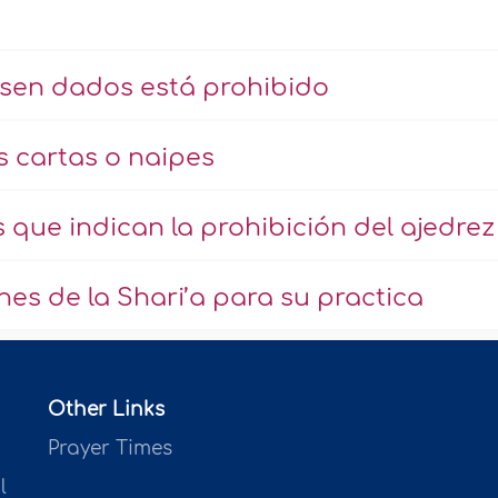
usen dados está prohibido
as cartas o naipes
 que indican la prohibición del ajedrez
ones de la Shari’a para su practica
Other Links
Prayer Times
l