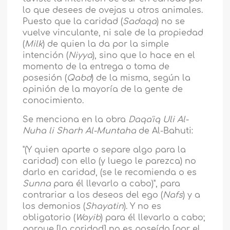
lo que desees de ovejas u otros animales.
Puesto que la caridad (
Sadaqa
) no se
vuelve vinculante, ni sale de la propiedad
(
Milk
) de quien la da por la simple
intención (
Niyya
), sino que lo hace en el
momento de la entrega o toma de
posesión (
Qabd
) de la misma, según la
opinión de la mayoría de la gente de
conocimiento.
Se menciona en la obra
Daqa'iq Uli Al-
Nuha li Sharh Al-Muntaha
de Al-Bahuti:
"(Y quien aparte o separe algo para la
caridad) con ello (y luego le parezca) no
darlo en caridad, (se le recomienda o es
Sunna
para él llevarlo a cabo)", para
contrariar a los deseos del ego (
Nafs
) y a
los demonios (
Shayatin
). Y no es
obligatorio (
Wayib
) para él llevarlo a cabo;
porque [la caridad] no es poseída [por el