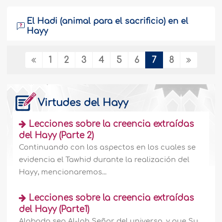
El Hadi (animal para el sacrificio) en el
Hayy
¿Cómo debo sacrificar un Hadi durante
1
2
3
4
5
6
7
8
el Hayy con mi madre?..
más
129906
7-12-2009
Virtudes del Hayy
Realizar el Hayy antes de cumplir con
otros deberes obligatorios y gastos
Lecciones sobre la creencia extraídas
relacionados con la Shari’ah
del Hayy (Parte 2)
Continuando con los aspectos en los cuales se
Rompí cerca de 30 juramentos y tengo
evidencia el Tawhid durante la realización del
3.000 riyales sauditas para el Hayy. ¿Qué
debo hacer? Por favor, aconséjenme.
Hayy, mencionaremos...
Que Al-lah los recompense...
más
Lecciones sobre la creencia extraídas
129905
7-12-2009
del Hayy (Parte1)
Alabado sea Al-lah Señor del universo, y que Su