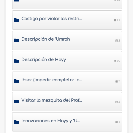
Castigo por violar las restricciones de Ihram
11
Descripción de ‘Umrah
2
Descripción de Hayy
30
Ihsar (Impedir completar los ritos de Hayy) y perder Hayy
3
Visitar la mezquita del Profeta
2
Innovaciones en Hayy y ‘Umrah
1