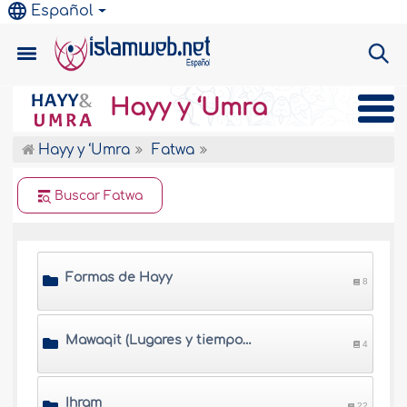
Español
Hayy y ‘Umra
Hayy y ‘Umra
Fatwa
Buscar Fatwa
Formas de Hayy
8
Mawaqit (Lugares y tiempos de Hayy)
4
Ihram
22