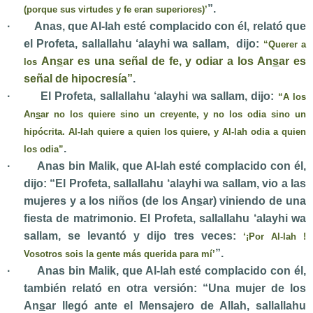
”.
(porque sus virtudes y fe eran superiores)’
·
Anas, que Al-lah esté complacido con él, relató que
el Profeta
,
sallallahu ‘alayhi wa sallam,
dijo:
“Querer a
An
s
ar es una señal de fe, y odiar a los An
s
ar es
los
señal de hipocresía”
.
·
El Profeta,
sallallahu ‘alayhi wa sallam,
dijo:
“A los
An
s
ar no los quiere sino un creyente, y no los odia sino un
hipócrita. Al-lah quiere a quien los quiere, y Al-lah odia a quien
.
los odia”
·
Anas bin Malik, que Al-lah esté complacido con él,
dijo: “El Profeta,
sallallahu ‘alayhi wa sallam,
vio a las
mujeres y a los niños (de los An
s
ar) viniendo de una
fiesta de matrimonio. El Profeta,
sallallahu ‘alayhi wa
sallam,
se levantó y dijo tres veces:
‘¡Por Al-lah !
”.
Vosotros sois la gente más querida para mí’
·
Anas bin Malik, que Al-lah esté complacido con él,
también relató en otra versión: “Una mujer de los
An
s
ar llegó ante el Mensajero de Allah,
sallallahu