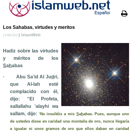
Los Sahabas, virtudes y meritos
| IslamWeb
21/08/2023
Hadiz sobre las virtudes
y méritos de los
S
a
h
abas
·
Abu Sa’id Al Ju
d
ri,
que Al-lah esté
complacido con él,
dijo: “El Profeta,
sallallahu ‘alayhi wa
sallam,
dijo:
‘No insultéis a mis
S
a
h
abas. Pues, aunque uno
de ustedes diese en caridad una montaña de oro, nunca llegaría
a igualar ni unos gramos de oro que ellos daban en caridad