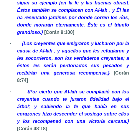
sigan su ejemplo [en la fe y las buenas obras].
Éstos también se complacen con Al-lah , y Él les
ha reservado jardines por donde corren los ríos,
donde morarán eternamente. Éste es el triunfo
grandioso.}
[Corán
9:100]
·
{Los creyentes que emigraron y lucharon por la
causa de Al-lah , y aquellos que les refugiaron y
les socorrieron, son los verdaderos creyentes; a
éstos les serán perdonados sus pecados y
recibirán una generosa recompensa.}
[Corán
8:74]
·
{Por cierto que Al-lah se complació con los
creyentes cuando te juraron fidelidad bajo el
árbol; y sabiendo la fe que había en sus
corazones hizo descender el sosiego sobre ellos
y los recompensó con una victoria cercana.}
[Corán 48:18]