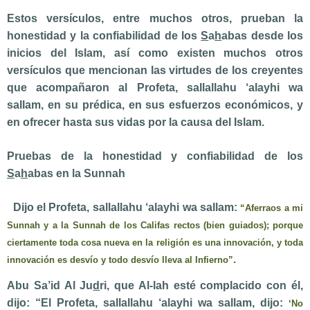
Estos versículos, entre muchos otros, prueban la
honestidad y la confiabilidad de los
S
a
h
abas desde los
inicios del Islam, así como existen muchos otros
versículos que mencionan las virtudes de los creyentes
que acompañaron al Profeta,
sallallahu ‘alayhi wa
sallam,
en su prédica, en sus esfuerzos económicos, y
en ofrecer hasta sus vidas por la causa del Islam.
Pruebas de la honestidad y confiabilidad de los
S
a
h
abas en la Sunnah
Dijo el Profeta,
sallallahu ‘alayhi wa sallam
:
“Aferraos a mi
Sunnah y a la Sunnah de los Califas rectos (bien guiados); porque
ciertamente toda cosa nueva en la religión es una innovación, y toda
.
innovación es desvío y todo desvío lleva al Infierno”
Abu Sa’id Al Ju
d
ri, que Al-lah esté complacido con él,
dijo: “El Profeta,
sallallahu ‘alayhi wa sallam,
dijo:
‘No