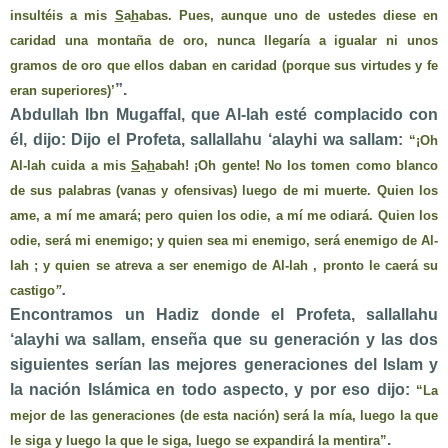
insultéis a mis
S
a
h
abas. Pues, aunque uno de ustedes diese en
caridad una montaña de oro, nunca llegaría a igualar ni unos
gramos de oro que ellos daban en caridad (porque sus virtudes y fe
”.
eran superiores)’
Abdullah Ibn Mugaffal, que Al-lah esté complacido con
él, dijo: Dijo el Profeta,
sallallahu ‘alayhi wa sallam
:
“¡Oh
Al-lah cuida a mis
S
a
h
abah! ¡Oh gente! No los tomen como blanco
de sus palabras (vanas y ofensivas) luego de mi muerte. Quien los
ame, a mí me amará; pero quien los odie, a mí me odiará. Quien los
odie, será mi enemigo; y quien sea mi enemigo, será enemigo de Al-
lah ; y quien se atreva a ser enemigo de Al-lah , pronto le caerá su
.
castigo
”
Encontramos un Hadiz donde el Profeta,
sallallahu
‘alayhi wa sallam,
enseña que su generación y las dos
siguientes serían las mejores generaciones del Islam y
la nación Islámica en todo aspecto, y por eso dijo:
“La
mejor de las generaciones (de esta nación) será la mía, luego la que
.
le siga y luego la que le siga, luego se expandirá la mentira”