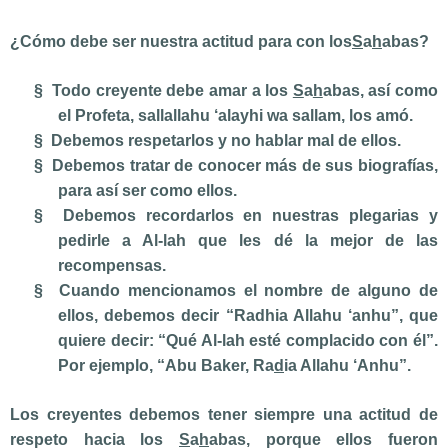
¿Cómo debe ser nuestra actitud para con los
S
a
h
abas?
§
Todo creyente debe amar a los
S
a
h
abas, así como
el Profeta,
sallallahu ‘alayhi wa sallam,
los amó.
§
Debemos respetarlos y no hablar mal de ellos.
§
Debemos tratar de conocer más de sus biografías,
para así ser como ellos.
§
Debemos recordarlos en nuestras plegarias y
pedirle a Al-lah que les dé la mejor de las
recompensas.
§
Cuando mencionamos el nombre de alguno de
ellos, debemos decir “Radhia Allahu ‘anhu”, que
quiere decir: “Qué Al-lah esté complacido con él”.
Por ejemplo, “Abu Baker, Ra
d
ia Allahu ‘Anhu”.
Los creyentes debemos tener siempre una actitud de
respeto hacia los
S
a
h
abas
, porque ellos fueron