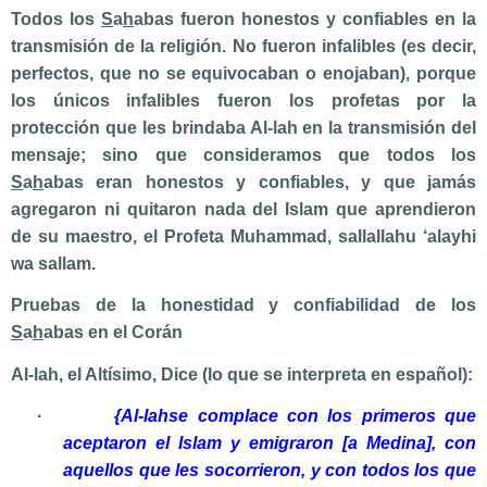
Todos los
S
a
h
abas fueron honestos y confiables en la
transmisión de la religión. No fueron infalibles (es decir,
perfectos, que no se equivocaban o enojaban), porque
los únicos infalibles fueron los profetas por la
protección que les brindaba Al-lah en la transmisión del
mensaje; sino que consideramos que todos los
S
a
h
abas eran honestos y confiables, y que jamás
agregaron ni quitaron nada del Islam que aprendieron
de su maestro, el Profeta Muhammad,
sallallahu ‘alayhi
wa sallam
.
Pruebas de la honestidad y confiabilidad de los
S
a
h
abas en el Corán
Al-lah, el Altísimo, Dice (lo que se interpreta en español):
·
{Al-lahse complace con los primeros que
aceptaron el Islam y emigraron [a Medina], con
aquellos que les socorrieron, y con todos los que