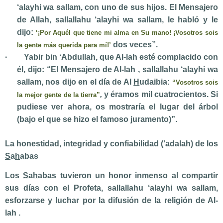
‘alayhi wa sallam,
con uno de sus hijos. El Mensajero
de Allah,
sallallahu ‘alayhi wa sallam,
le habló y le
dijo:
‘¡Por Aquél que tiene mi alma en Su mano! ¡Vosotros sois
dos veces”.
la gente más querida para mí!’
·
Yabir bin ‘Abdullah, que Al-lah esté complacido con
él, dijo: “El Mensajero de Al-lah ,
sallallahu ‘alayhi wa
sallam,
nos dijo en el día de Al
H
udaibia:
“Vosotros sois
,
y éramos mil cuatrocientos. Si
la mejor gente de la tierra”
pudiese ver ahora, os mostraría el lugar del árbol
(bajo el que se hizo el famoso juramento)”.
La honestidad, integridad y confiabilidad (‘adalah) de los
S
a
h
abas
Los
S
a
h
abas tuvieron un honor inmenso al compartir
sus días con el Profeta,
sallallahu ‘alayhi wa sallam
,
esforzarse y luchar por la difusión de la religión de Al-
lah .