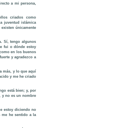
irecto a mi persona,
ellos criados como
 juventud islámica
 existen únicamente
. Sí, tengo algunos
e fui o dónde estoy
s como en los buenos
fuerte y agradezco a
a más, y lo que aquí
acido y me he criado
ngo está bien; y, por
, y no es un nombre
e estoy diciendo no
s me he sentido a la