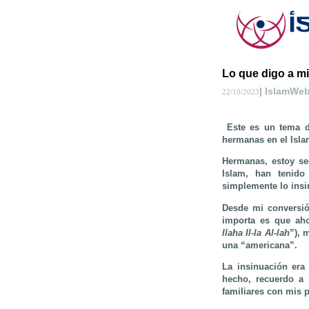
Lo que digo a mi
| IslamWe
22/10/2023
Este es un tema d
hermanas en el Isl
Hermanas, estoy se
Islam, han tenido
simplemente lo insi
Desde mi conversió
importa es que ah
Ilaha Il-la Al-lah
”), 
una “americana”.
La insinuación er
hecho, recuerdo a 
familiares con mis 