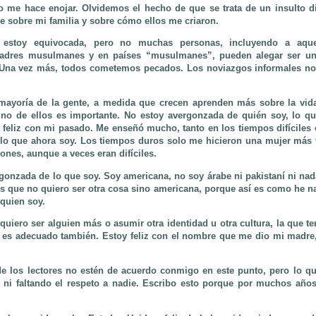
to me hace enojar. Olvidemos el hecho de que se trata de un insulto d
e sobre mi familia y sobre cómo ellos me criaron.
 estoy equivocada, pero no muchas personas, incluyendo a aqu
adres musulmanes y en países “musulmanes”, pueden alegar ser una
. Una vez más, todos cometemos pecados. Los noviazgos informales no
ayoría de la gente, a medida que crecen aprenden más sobre la vida
uno de ellos es importante. No estoy avergonzada de quién soy, lo qu
feliz con mi pasado. Me enseñó mucho, tanto en los tiempos difícile
lo que ahora soy. Los tiempos duros solo me hicieron una mujer más 
iones, aunque a veces eran difíciles.
onzada de lo que soy. Soy americana, no soy árabe ni pakistaní ni nad
s que no quiero ser otra cosa sino americana, porque así es como he n
 quien soy.
uiero ser alguien más o asumir otra identidad u otra cultura, la que te
e es adecuado también. Estoy feliz con el nombre que me dio mi madre
e los lectores no estén de acuerdo conmigo en este punto, pero lo qu
 ni faltando el respeto a nadie. Escribo esto porque por muchos año