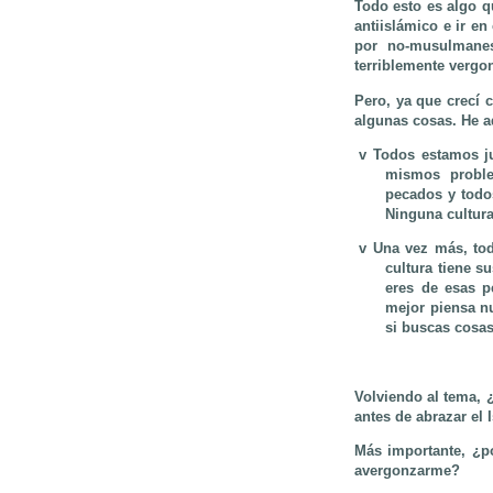
Todo esto es algo 
antiislámico e ir e
por no-musulmane
terriblemente vergo
Pero, ya que crecí
algunas cosas. He a
v
Todos estamos ju
mismos proble
pecados y todo
Ninguna cultura
v
Una vez más, to
cultura tiene s
eres de esas p
mejor piensa n
si buscas cosas
Volviendo al tema, 
antes de abrazar el 
Más importante, ¿p
avergonzarme?