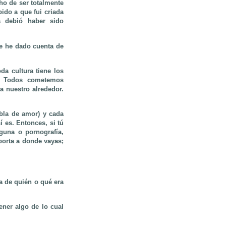
o de ser totalmente
ido a que fui criada
 debió haber sido
e he dado cuenta de
da cultura tiene los
a. Todos cometemos
 nuestro alrededor.
bla de amor) y cada
í es. Entonces, si tú
guna o pornografía,
orta a donde vayas;
a de quién o qué era
ner algo de lo cual