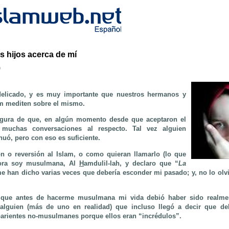
s hijos acerca de mí
b
elicado, y es muy importante que nuestros hermanos y
am mediten sobre el mismo.
gura de que, en algún momento desde que aceptaron el
 muchas conversaciones al respecto. Tal vez alguien
nuó, pero con eso es suficiente.
n o reversión al Islam, o como quieran llamarlo (lo que
ora soy musulmana, Al
H
amdulil-lah, y declaro que “
La
me han dicho varias veces que debería esconder mi pasado; y, no lo olv
a que antes de hacerme musulmana mi vida debió haber sido realme
alguien (más de uno en realidad) que incluso llegó a decir que deb
parientes no-musulmanes porque ellos eran “incrédulos”.