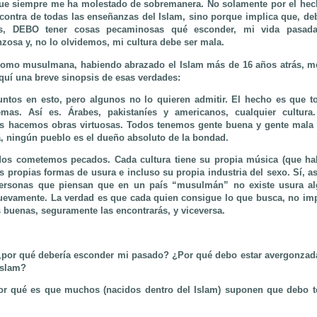
que siempre me ha molestado de sobremanera. No solamente por el hech
n contra de todas las enseñanzas del Islam, sino porque implica que, deb
s, DEBO tener cosas pecaminosas qué esconder, mi vida pasada
nzosa y, no lo olvidemos, mi cultura debe ser mala.
 como musulmana, habiendo abrazado el Islam más de 16 años atrás, m
quí una breve sinopsis de esas verdades:
ntos en esto, pero algunos no lo quieren admitir. El hecho es que to
mas. Así es. Árabes, pakistaníes y americanos, cualquier cultur
s hacemos obras virtuosas. Todos tenemos gente buena y gente mala a
, ningún pueblo es el dueño absoluto de la bondad.
dos cometemos pecados. Cada cultura tiene su propia música (que ha
us propias formas de usura e incluso su propia industria del sexo. Sí, as
ersonas que piensan que en un país “musulmán” no existe usura al
uevamente. La verdad es que cada quien consigue lo que busca, no imp
 buenas, seguramente las encontrarás, y viceversa.
¿por qué debería esconder mi pasado? ¿Por qué debo estar avergonzad
Islam?
or qué es que muchos (nacidos dentro del Islam) suponen que debo te