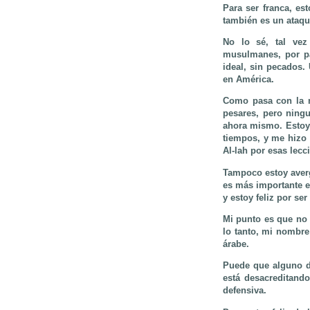
Para ser franca, es
también es un ataqu
No lo sé, tal vez
musulmanes, por p
ideal, sin pecados
en América.
Como pasa con la m
pesares, pero ning
ahora mismo. Estoy 
tiempos, y me hizo 
Al-lah por esas lecc
Tampoco estoy averg
es más importante e
y estoy feliz por ser
Mi punto es que no q
lo tanto, mi nombr
árabe.
Puede que alguno d
está desacreditando
defensiva
.