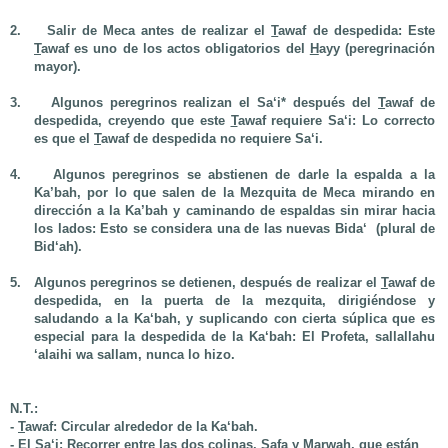
2.
Salir de Meca antes de realizar el
T
awaf de despedida: Este
T
awaf es uno de los actos obligatorios del
H
ayy (peregrinación
mayor).
3.
Algunos peregrinos realizan el Sa‘i* después del
T
awaf de
despedida, creyendo que este
T
awaf requiere Sa‘i: Lo correcto
es que el
T
awaf de despedida no requiere Sa‘i.
4.
Algunos peregrinos se abstienen de darle la espalda a la
Ka’bah, por lo que salen de la Mezquita de Meca mirando en
dirección a la Ka’bah y caminando de espaldas sin mirar hacia
los lados: Esto se considera una de las nuevas Bida‘ (plural de
Bid‘ah).
5.
Algunos peregrinos se detienen, después de realizar el
T
awaf de
despedida, en la puerta de la mezquita, dirigiéndose y
saludando a la Ka‘bah, y suplicando con cierta súplica que es
especial para la despedida de la Ka‘bah: El Profeta, sallallahu
‘alaihi wa sallam, nunca lo hizo.
N.T.:
-
T
awaf: Circular alrededor de la Ka‘bah.
- El Sa‘i: Recorrer entre las dos colinas,
S
afa y Marwah, que están