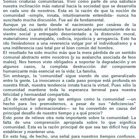
Somos criaturas comunitarias. Vivir como parte de una satisface
nuestra inclinación más natural hacia la sociedad que se desarrolla
en cada uno de nosotros. Esta es la razón de que la noción de
comunidad –simple, innata, intuitivamente entendida– nunca ha
suscitado mucha discusión. Fue así de fundamental.
Aunque ya no tanto desde el nacimiento por cesárea de la
modernidad, cuando el hombre fue arrancado prematuramente de su
vientre social y entregado desorientado a la distorsión moral,
materialismo inmanejable, codicia, injusticia y arrogancia. Esto ha
ido llevándonos a una reverencia vulgar por el individualismo y a
una indiferencia casi total por el bien común del hombre.
El resultado ha sido mucho más que la mera pérdida de un sentido
comunal abstracto entre nosotros (y su avalancha asociada de feos
males). Nos hemos visto obligados a soportar la degradación y en
algunos casos, la completa destrucción del componente
humanizante más esencial en la vida: La familia.
Sin embargo, la ‘comunidad’ sigue siendo de uso generalizado
entre la gente. La invocamos a cada paso porque está profunda en
nuestra fitrah, nuestra tendencia innata hacia la virtud. Pues sólo la
comunidad mantiene toda la esperanza terrenal para nuestra
felicidad y hermandad compartida.
¿Es de extrañar que algo tan antiguo como la comunidad —un
hecho para los premodernos, a pesar de sus “deficiencias”
tecnológicas e informacionales— se ha convertido en causa del
principal desafío de nuestro tiempo y a qué precio?
Esto pone de relieve otra nota importante sobre la comunidad: La
falta de una comprensión apropiada sobre lo que significa
comunidad. Esta es la razón principal de que sea tan difícil hoy día
establecer y mantener una.
En esto hay, de hecho, una señal para nuestros tiempos confusos.