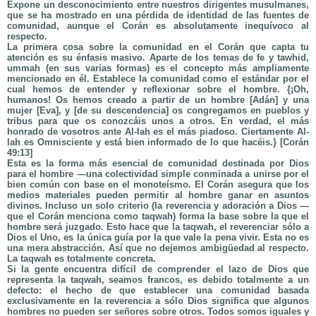
Expone un desconocimiento entre nuestros dirigentes musulmanes,
que se ha mostrado en una pérdida de identidad de las fuentes de
comunidad, aunque el Corán es absolutamente inequívoco al
respecto.
La primera cosa sobre la comunidad en el Corán que capta tu
atención es su énfasis masivo. Aparte de los temas de fe y tawhid,
ummah (en sus varias formas) es el concepto más ampliamente
mencionado en él. Establece la comunidad como el estándar por el
cual hemos de entender y reflexionar sobre el hombre. {¡Oh,
humanos! Os hemos creado a partir de un hombre [Adán] y una
mujer [Eva], y [de su descendencia] os congregamos en pueblos y
tribus para que os conozcáis unos a otros. En verdad, el más
honrado de vosotros ante Al-lah es el más piadoso. Ciertamente Al-
lah es Omnisciente y está bien informado de lo que hacéis.} [Corán
49:13]
Esta es la forma más esencial de comunidad destinada por Dios
para el hombre —una colectividad simple conminada a unirse por el
bien común con base en el monoteísmo. El Corán asegura que los
medios materiales pueden permitir al hombre ganar en asuntos
divinos. Incluso un solo criterio (la reverencia y adoración a Dios —
que el Corán menciona como taqwah) forma la base sobre la que el
hombre será juzgado. Esto hace que la taqwah, el reverenciar sólo a
Dios el Uno, es la única guía por la que vale la pena vivir. Esta no es
una mera abstracción. Así que no dejemos ambigüedad al respecto.
La taqwah es totalmente concreta.
Si la gente encuentra difícil de comprender el lazo de Dios que
representa la taqwah, seamos francos, es debido totalmente a un
defecto: el hecho de que establecer una comunidad basada
exclusivamente en la reverencia a sólo Dios significa que algunos
hombres no pueden ser señores sobre otros. Todos somos iguales y