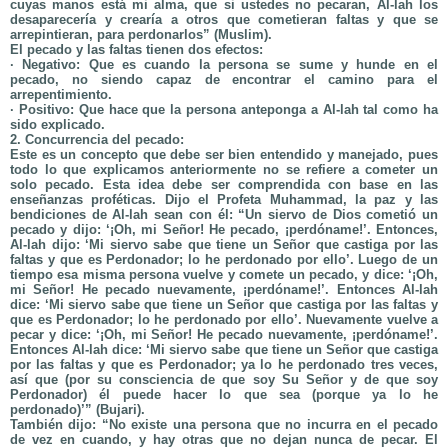
cuyas manos está mi alma, que si ustedes no pecaran, Al-lah los
desaparecería y crearía a otros que cometieran faltas y que se
arrepintieran, para perdonarlos” (Muslim).
El pecado y las faltas tienen dos efectos:
· Negativo: Que es cuando la persona se sume y hunde en el
pecado, no siendo capaz de encontrar el camino para el
arrepentimiento.
· Positivo: Que hace que la persona anteponga a Al-lah tal como ha
sido explicado.
2.
Concurrencia del pecado:
Este es un concepto que debe ser bien entendido y manejado, pues
todo lo que explicamos anteriormente no se refiere a cometer un
solo pecado. Esta idea debe ser comprendida con base en las
enseñanzas proféticas. Dijo el Profeta Muhammad, la paz y las
bendiciones de Al-lah sean con él: “Un siervo de Dios cometió un
pecado y dijo: ‘¡Oh, mi Señor! He pecado, ¡perdóname!’. Entonces,
Al-lah dijo: ‘Mi siervo sabe que tiene un Señor que castiga por las
faltas y que es Perdonador; lo he perdonado por ello’. Luego de un
tiempo esa misma persona vuelve y comete un pecado, y dice: ‘¡Oh,
mi Señor! He pecado nuevamente, ¡perdóname!’. Entonces Al-lah
dice: ‘Mi siervo sabe que tiene un Señor que castiga por las faltas y
que es Perdonador; lo he perdonado por ello’. Nuevamente vuelve a
pecar y dice: ‘¡Oh, mi Señor! He pecado nuevamente, ¡perdóname!’.
Entonces Al-lah dice: ‘Mi siervo sabe que tiene un Señor que castiga
por las faltas y que es Perdonador; ya lo he perdonado tres veces,
así que (por su consciencia de que soy Su Señor y de que soy
Perdonador) él puede hacer lo que sea (porque ya lo he
perdonado)’” (Bujari).
También dijo: “No existe una persona que no incurra en el pecado
de vez en cuando, y hay otras que no dejan nunca de pecar. El