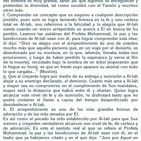
del hombre es muy grande, tanto así que algunos se enceguecen y
pretenden la divinidad, tal como sucedió con el Faraón y muchos
otros más.
f. Comprender un concepto que es esquivo a cualquier descripción
posible, pues solo se logra teniendo firmeza en la fe y una certeza
total en Al-lah, nos referimos a la felicidad y la alegría que Al-lah
siente cuando un siervo arrepentido se acerca a Él en busca de Su
perdón. Leamos las palabras del Profeta Muhammad, la paz y las
bendiciones de Al-lah sean con él, para lograr comprender esta idea;
él dijo: “Dios se alegra con el arrepentimiento de uno de ustedes
mucho más que aquella persona que, en un viaje por el desierto, es
abandonada por su montura, en la que, además, llevaba todas sus
provisiones; y luego de haber perdido la esperanza (y verse al filo
de la muerte), recostado bajo la sombra de un árbol (esperando que
le llegue su hora), ve que en frente suyo aparece su animal con todo
lo que cargaba…” (Muslim).
g. Que el creyente logre por medio de su entrega y sumisión a Al-lah
alejar a su enemigo declarado, el demonio. Cuanto más ame a Al-lah
y mayor sea su compromiso en el cumplimiento de Sus mandatos,
mayor será la distancia que habrá entre él y
shaitan
. Quien logra
alcanzar este nivel de fe y de sumisión, lo disfrutará tanto que no
podrá contener el llanto a causa del tiempo desperdiciado por
desobedecer a Al-lah.
h. El arrepentimiento es una de las más grandes formas de
adoración y de las más amadas por Él.
Es así como el pecado ha sido establecido por Al-lah para que Sus
siervos y creyentes verdaderos alcancen ese nivel de fe, de certeza y
de adoración. Es este el sentido real al que se refiere el Profeta
Muhammad, la paz y las bendiciones de Al-lah sean con él, en el
hadiz
que ya habíamos citado y en el que dijo: “Juro por Aquel en