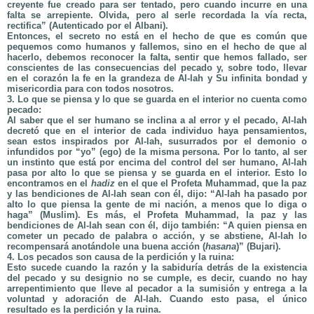
creyente fue creado para ser tentado, pero cuando incurre en una
falta se arrepiente. Olvida, pero al serle recordada la vía recta,
rectifica” (Autenticado por el Albani).
Entonces, el secreto no está en el hecho de que es común que
pequemos como humanos y fallemos, sino en el hecho de que al
hacerlo, debemos reconocer la falta, sentir que hemos fallado, ser
conscientes de las consecuencias del pecado y, sobre todo, llevar
en el corazón la fe en la grandeza de Al-lah y Su infinita bondad y
misericordia para con todos nosotros.
3.
Lo que se piensa y lo que se guarda en el interior no cuenta como
pecado:
Al saber que el ser humano se inclina a al error y el pecado, Al-lah
decretó que en el interior de cada individuo haya pensamientos,
sean estos inspirados por Al-lah, susurrados por el demonio o
infundidos por “yo” (ego) de la misma persona. Por lo tanto, al ser
un instinto que está por encima del control del ser humano, Al-lah
pasa por alto lo que se piensa y se guarda en el interior. Esto lo
encontramos en el
hadiz
en el que el Profeta Muhammad, que la paz
y las bendiciones de Al-lah sean con él, dijo: “Al-lah ha pasado por
alto lo que piensa la gente de mi nación, a menos que lo diga o
haga” (Muslim). Es más, el Profeta Muhammad, la paz y las
bendiciones de Al-lah sean con él, dijo también: “A quien piensa en
cometer un pecado de palabra o acción, y se abstiene, Al-lah lo
recompensará anotándole una buena acción (
hasana
)” (Bujari).
4.
Los pecados son causa de la perdición y la ruina:
Esto sucede cuando la razón y la sabiduría detrás de la existencia
del pecado y su designio no se cumple, es decir, cuando no hay
arrepentimiento que lleve al pecador a la sumisión y entrega a la
voluntad y adoración de Al-lah. Cuando esto pasa, el único
resultado es la perdición y la ruina.