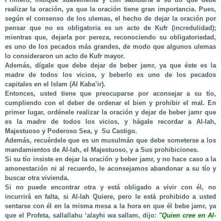
realizar la oración, ya que la oración tiene gran importancia. Pues,
según el consenso de los ulemas, el hecho de dejar la oración por
pensar que no es obligatoria es un acto de Kufr (incredulidad);
mientras que, dejarla por pereza, reconociendo su obligatoriedad,
es uno de los pecados más grandes, de modo que algunos ulemas
lo consideraron un acto de Kufr mayor.
Además, dígale que debe dejar de beber jamr, ya que éste es la
madre de todos los vicios, y beberlo es uno de los pecados
capitales en el Islam (Al Kaba’ir).
Entonces, usted tiene que preocuparse por aconsejar a su tío,
cumpliendo con el deber de ordenar el bien y prohibir el mal. En
primer lugar, ordénele realizar la oración y dejar de beber jamr que
es la madre de todos los vicios, y hágale recordar a Al-lah,
Majestuoso y Poderoso Sea, y Su Castigo.
Además, recuérdele que es un musulmán que debe someterse a los
mandamientos de Al-lah, el Majestuoso, y a Sus prohibiciones.
Si su tío insiste en dejar la oración y beber jamr, y no hace caso a la
amonestación ni al recuerdo, le aconsejamos abandonar a su tío y
buscar otra vivienda.
Si no puede encontrar otra y está obligado a vivir con él, no
incurrirá en falta, si Al-lah Quiere, pero le está prohibido a usted
sentarse con él en la misma mesa a la hora en que él bebe jamr, ya
que el Profeta, sallallahu ‘alayhi wa sallam, dijo:
"Quien cree en Al-