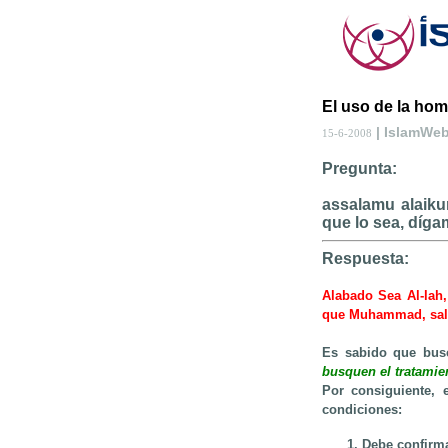
El uso de la ho
| IslamWe
15-6-2008
Pregunta:
assalamu alaiku
que lo sea, díga
Respuesta:
Alabado Sea Al-lah,
que Muhammad, salla
Es sabido que busca
busquen el tratamie
Por consiguiente, 
condiciones:
Debe confirma