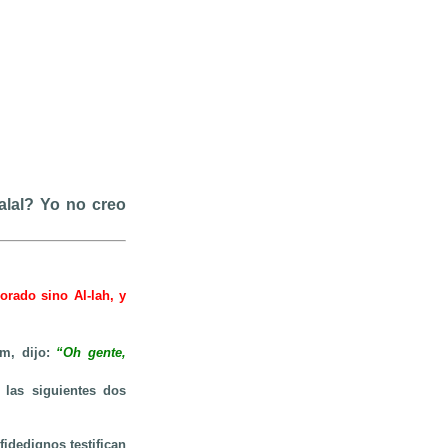
alal? Yo no creo
orado sino Al-lah, y
am, dijo:
“Oh gente,
 las siguientes dos
idedignos testifican