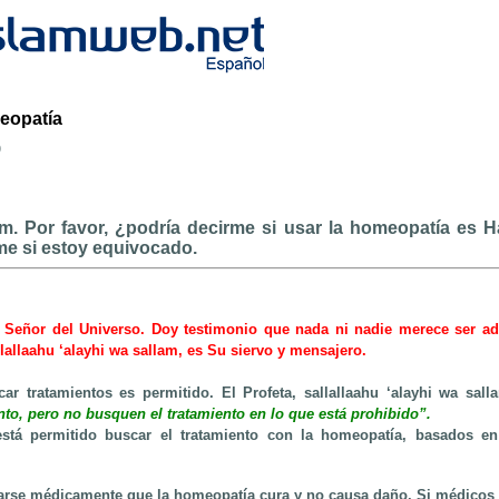
meopatía
b
m. Por favor, ¿podría decirme si usar la homeopatía es H
me si estoy equivocado.
 Señor del Universo. Doy testimonio que nada ni nadie merece ser ad
llaahu ‘alayhi wa sallam, es Su siervo y mensajero.
r tratamientos es permitido. El Profeta, sallallaahu ‘alayhi wa sall
nto, pero no busquen el tratamiento en lo que está prohibido”.
está permitido buscar el tratamiento con la homeopatía, basados en
rse médicamente que la homeopatía cura y no causa daño. Si médicos f