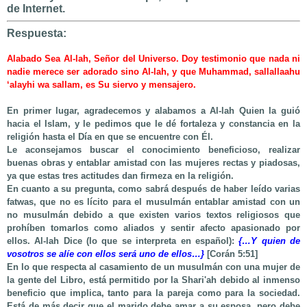
de Internet.
Respuesta:
Alabado Sea Al-lah, Señor del Universo. Doy testimonio que nada ni
nadie merece ser adorado sino Al-lah, y que Muhammad, sallallaahu
‘alayhi wa sallam, es Su siervo y mensajero.
En primer lugar, agradecemos y alabamos a Al-lah Quien la guió
hacia el Islam, y le pedimos que le dé fortaleza y constancia en la
religión hasta el Día en que se encuentre con Él.
Le aconsejamos buscar el conocimiento beneficioso, realizar
buenas obras y entablar amistad con las mujeres rectas y piadosas,
ya que estas tres actitudes dan firmeza en la religión.
En cuanto a su pregunta, como sabrá después de haber leído varias
fatwas, que no es lícito para el musulmán entablar amistad con un
no musulmán debido a que existen varios textos religiosos que
prohíben tomarlos como aliados y sentir afecto apasionado por
ellos. Al-lah Dice (lo que se interpreta en español):
{…Y quien de
vosotros se alíe con ellos será uno de ellos…}
[Corán 5:51]
En lo que respecta al casamiento de un musulmán con una mujer de
la gente del Libro, está permitido por la Shari'ah debido al inmenso
beneficio que implica, tanto para la pareja como para la sociedad.
Está de más decir que el marido debe amar a su esposa, pero debe