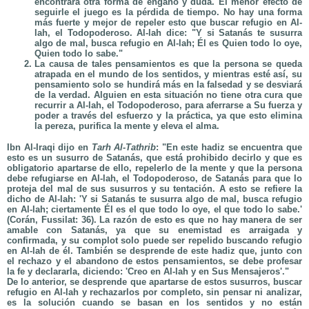
encontrará otra forma de engaño y duda. El menor efecto de
seguirle el juego es la pérdida de tiempo. No hay una forma
más fuerte y mejor de repeler esto que buscar refugio en Al-
lah, el Todopoderoso. Al-lah dice: "Y si Satanás te susurra
algo de mal, busca refugio en Al-lah; Él es Quien todo lo oye,
Quien todo lo sabe."
La causa de tales pensamientos es que la persona se queda
atrapada en el mundo de los sentidos, y mientras esté así, su
pensamiento solo se hundirá más en la falsedad y se desviará
de la verdad. Alguien en esta situación no tiene otra cura que
recurrir a Al-lah, el Todopoderoso, para aferrarse a Su fuerza y
poder a través del esfuerzo y la práctica, ya que esto elimina
la pereza, purifica la mente y eleva el alma.
Ibn Al-Iraqi dijo en
Tarh Al-Tathrib
: "En este hadiz se encuentra que
esto es un susurro de Satanás, que está prohibido decirlo y que es
obligatorio apartarse de ello, repelerlo de la mente y que la persona
debe refugiarse en Al-lah, el Todopoderoso, de Satanás para que lo
proteja del mal de sus susurros y su tentación. A esto se refiere la
dicho de Al-lah: 'Y si Satanás te susurra algo de mal, busca refugio
en Al-lah; ciertamente Él es el que todo lo oye, el que todo lo sabe.'
(Corán, Fussilat: 36). La razón de esto es que no hay manera de ser
amable con Satanás, ya que su enemistad es arraigada y
confirmada, y su complot solo puede ser repelido buscando refugio
en Al-lah de él. También se desprende de este hadiz que, junto con
el rechazo y el abandono de estos pensamientos, se debe profesar
la fe y declararla, diciendo: 'Creo en Al-lah y en Sus Mensajeros'."
De lo anterior, se desprende que apartarse de estos susurros, buscar
refugio en Al-lah y rechazarlos por completo, sin pensar ni analizar,
es la solución cuando se basan en los sentidos y no están