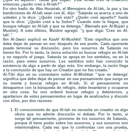
entonces ¿quién creó a Al-lah?'"
En otro hadiz de Abu Hurairah, el Mensajero de Al-lah, la paz y las
bendiciones de Al-lah sean con él, dijo: "Satanás se acerca a uno de
ustedes y le dice: '¿Quién creó esto? ¿Quién creó aquello?' hasta
que le dice: '¿Quién creó a tu Señor?' Cuando esto le llegue, que
busque refugio en Al-lah y que se detenga." (Narrado por Al-Bujari y
Muslim). A esto último, Muslim agregó: "y que diga: 'Creo en Al-
lah'."
Ibn Al-Jawzi explicó en
Kashf Al-Mushkil
: "Esto significa que uno
debe dejar de pensar en eso después de ese punto. Cada oponente
puede terminar su discusión, pero los susurros de Satanás no
tienen fin. Por lo tanto, la única solución es buscar refugio en Al-lah
y no seguirle el juego. Satanás se apoya en los sentidos, no en la
razón, para estos susurros. Los sentidos solo han conocido la
existencia de algo a partir de algo más. Sin embargo, la razón llega
a la conclusión de que hay un Creador que no fue creado."
Al-Tibi dijo en su comentario sobre
Al-Mishkat
: "'que se detenga'
significa que debe dejar de pensar en ese pensamiento que surge en
su mente y buscar refugio en Al-lah. Si el pensamiento no
desaparece con la búsqueda de refugio, debe levantarse y ocuparse
en otra cosa. Se nos ordenó buscar refugio y detenernos, y
apartarnos de estos pensamientos en lugar de analizarlos y discutir
con ellos, por dos razones:
El conocimiento de que Al-lah no necesita un creador es algo
obvio que no admite discusión ni debate. Por lo tanto, si
surge tal pensamiento, proviene de los susurros de Satanás,
porque él tiene poder sobre los susurros, y sus susurros son
interminables. Cada vez que lo confrontas con una prueba,