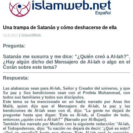
Una trampa de Satanás y cómo deshacerse de ella
| IslamWeb
10-8-2025
Pregunta:
Satanás me susurra y me dice: "¿Quién creó a Al-lah?".
¿Hay algún dicho del Mensajero de Al-lah o algo en el
Corán sobre este tema?
Respuesta:
Las alabanzas sean para Al-lah, Señor y Creador del universo, y que
Su paz y Sus bendiciones sean con el Profeta Muhammad, con
todos sus familiares y todos sus discípulos.
Este tema se ha mencionado en un hadiz narrado por Anas ibn
Malik, quien dijo que el Mensajero de Al-lah, la paz y las
bendiciones de Al-lah sean con él, dijo: "La gente no dejará de
preguntar hasta que digan: 'Este es Al-lah, el Creador de todo,
entonces ¿quién creó a Al-lah?'" (Narrado por Al-Bujari).
También fue narrado por Muslim con la siguiente redacción: "Al-lah,
el Todopoderoso, dijo: 'Tu nación no dejará de decir: '¿Qué es esto?
¿Qué es aquello?' hasta que digan: 'Este Al-lah creó la creación,