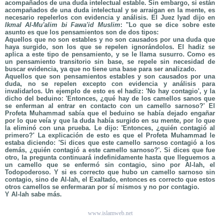
acompañados de una duda intelectual estable. Sin embargo, si están
acompañados de una duda intelectual y se arraigan en la mente, es
necesario repelerlos con evidencia y análisis. El Juez Iyad dijo en
Ikmal Al-Mu'alim bi Fawa'id Muslim
: "Lo que se dice sobre este
asunto es que los pensamientos son de dos tipos:
Aquellos que no son estables y no son causados por una duda que
haya surgido, son los que se repelen ignorándolos. El hadiz se
aplica a este tipo de pensamiento, y se le llama susurro. Como es
un pensamiento transitorio sin base, se repele sin necesidad de
buscar evidencia, ya que no tiene una base para ser analizado.
Aquellos que son pensamientos estables y son causados por una
duda, no se repelen excepto con evidencia y análisis para
invalidarlos. Un ejemplo de esto es el hadiz: 'No hay contagio', y la
dicho del beduino: 'Entonces, ¿qué hay de los camellos sanos que
se enferman al entrar en contacto con un camello sarnoso?' El
Profeta Muhammad sabía que el beduino se había dejado engañar
por lo que veía y que la duda había surgido en su mente, por lo que
la eliminó con una prueba. Le dijo: 'Entonces, ¿quién contagió al
primero?' La explicación de esto es que el Profeta Muhammad le
estaba diciendo: 'Si dices que este camello sarnoso contagió a los
demás, ¿quién contagió a este camello sarnoso?'. Si dices que fue
otro, la pregunta continuará indefinidamente hasta que lleguemos a
un camello que se enfermó sin contagio, sino por Al-lah, el
Todopoderoso. Y si es correcto que hubo un camello sarnoso sin
contagio, sino de Al-lah, el Exaltado, entonces es correcto que estos
otros camellos se enfermaran por sí mismos y no por contagio.
Y Al-lah sabe más.
www.islamweb.net