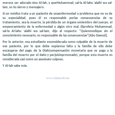
merece ser adorado sino Al-lah, y queMuhammad, sal-la Al-lahu ‘alaihi wa sal-
lam, es Su siervo y mensajero.
Si un médico trata a un paciente de unaenfermedad o problema que no es de
su especialidad, pues él es responsable porlas consecuencias de su
tratamiento, sea la muerte, la pérdida de un órgano omiembro del cuerpo, el
empeoramiento de la enfermedad o algún otro mal. Elprofeta Muhammad,
sal-la Al-lahu ‘alaihi wa sal-lam, dijo al respecto: “Quienmedique sin el
conocimiento necesario, es responsable de las consecuencias”[Abu Dawud].
Por lo anterior, esa estudiante esconsiderada como culpable de la muerte de
ese paciente, por lo que debe expiaresa falta y la familia de ella debe
encargarse del pago de la Diah(compensación monetaria que se paga a la
familia del muerto por el daño y perjuicioprovocado), porque esta muerte es
considerada casi como un asesinato culposo.
Y Al-lah sabe más.
www.islamweb.net