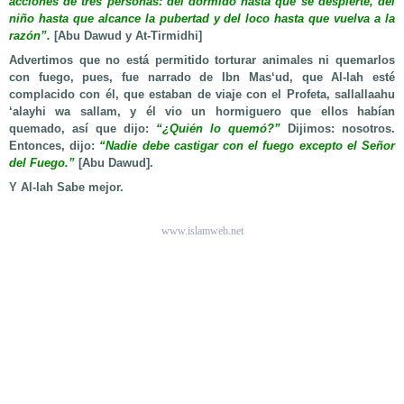
acciones de tres personas: del dormido hasta que se despierte, del
niño hasta que alcance la pubertad y del loco hasta que vuelva a la
razón”.
[Abu Dawud y At-Tirmidhi]
Advertimos que no está permitido torturar animales ni quemarlos
con fuego, pues, fue narrado de Ibn Mas‘ud, que Al-lah esté
complacido con él, que estaban de viaje con el Profeta, sallallaahu
‘alayhi wa sallam, y él vio un hormiguero que ellos habían
quemado, así que dijo:
“¿Quién lo quemó?”
Dijimos: nosotros.
Entonces, dijo:
“Nadie debe castigar con el fuego excepto el Señor
del Fuego.”
[Abu Dawud].
Y Al-lah Sabe mejor.
www.islamweb.net