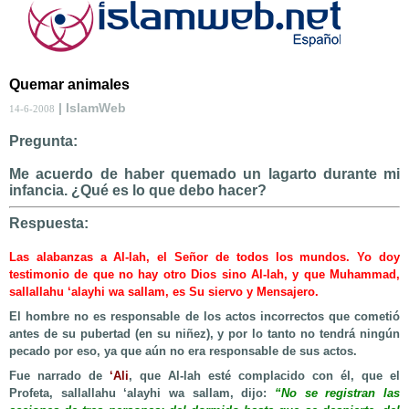
Quemar animales
| IslamWeb
14-6-2008
Pregunta:
Me acuerdo de haber quemado un lagarto durante mi
infancia. ¿Qué es lo que debo hacer?
Respuesta:
Las alabanzas a Al-lah, el Señor de todos los mundos. Yo doy
testimonio de que no hay otro Dios sino Al-lah, y que Muhammad,
sallallahu ‘alayhi wa sallam, es Su siervo y Mensajero.
El hombre no es responsable de los actos incorrectos que cometió
antes de su pubertad (en su niñez), y por lo tanto no tendrá ningún
pecado por eso, ya que aún no era responsable de sus actos.
Fue narrado de
‘Ali
, que Al-lah esté complacido con él, que el
Profeta, sallallahu ‘alayhi wa sallam, dijo:
“No se registran las