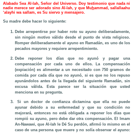
Alabado Sea Al-lah, Señor del Universo. Doy testimonio que nada ni
nadie merece ser adorado sino Al-lah, y que Mu
h
ammad, sallallaahu
‘alayhi wa sallam, es Su siervo y mensajero.
Su madre debe hacer lo siguiente:
Debe arrepentirse por haber roto su ayuno deliberadamente,
sin ningún motivo válido desde el punto de vista religioso.
Romper deliberadamente el ayuno en Ramadán, es uno de los
pecados mayores y requiere arrepentimiento.
Debe reponer los días que no ayunó y pagar una
compensación por cada uno de ellos. La compensación
(expiación) es alimentar a un necesitado con 750 gramos de
comida por cada día que no ayunó, si es que no los repuso
ayunándolos antes de la llegada del siguiente Ramadán, sin
excusa válida. Esta parece ser la situación que usted
menciona en su pregunta.
Si un doctor de confianza dictamina que ella no puede
ayunar debido a su enfermedad y que su condición no
mejorará, entonces no está obligada a reponer los días que
rompió su ayuno, pero debe dar otra compensación. El Imam
An-Nawawi, que Al-lah le Dé Su perdón, afirmó lo mismo en el
caso de una persona que muere y no solía observar el ayuno: