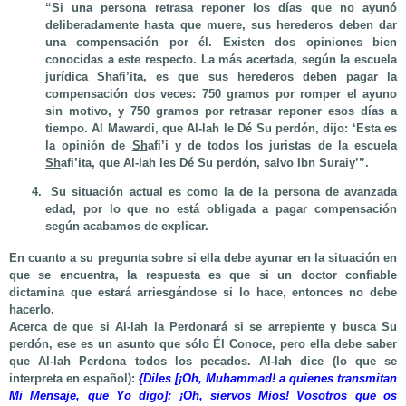
“Si una persona retrasa reponer los días que no ayunó
deliberadamente hasta que muere, sus herederos deben dar
una compensación por él. Existen dos opiniones bien
conocidas a este respecto. La más acertada, según la escuela
jurídica
Sh
afi’ita, es que sus herederos deben pagar la
compensación dos veces: 750 gramos por romper el ayuno
sin motivo, y 750 gramos por retrasar reponer esos días a
tiempo. Al Mawardi, que Al-lah le Dé Su perdón, dijo: ‘Esta es
la opinión de
Sh
afi’i y de todos los juristas de la escuela
Sh
afi’ita, que Al-lah les Dé Su perdón, salvo Ibn Suraiy’”.
Su situación actual es como la de la persona de avanzada
edad, por lo que no está obligada a pagar compensación
según acabamos de explicar.
En cuanto a su pregunta sobre si ella debe ayunar en la situación en
que se encuentra, la respuesta es que si un doctor confiable
dictamina que estará arriesgándose si lo hace, entonces no debe
hacerlo.
Acerca de que si Al-lah la Perdonará si se arrepiente y busca Su
perdón, ese es un asunto que sólo Él Conoce, pero ella debe saber
que Al-lah Perdona todos los pecados. Al-lah dice (lo que se
interpreta en español):
{Diles [¡Oh, Muhammad! a quienes transmitan
Mi Mensaje, que Yo digo]: ¡Oh, siervos Míos! Vosotros que os