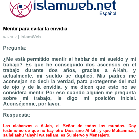
Mentir para evitar la envidia
| IslamWeb
8-1-2012
Pregunta:
¿Me está permitido mentir al hablar de mi sueldo y mi
trabajo? Es que he conseguido dos ascensos en el
trabajo durante dos años, gracias a Al-lah, y
actualmente, mi sueldo se duplicó. Mis padres me
aconsejan no decir la verdad, para protegerme del mal
de ojo y de la envidia, y me dicen que esto no se
considera mentir. Por eso cuando alguien me pregunta
sobre mi trabajo, le digo mi posición inicial.
Aconséjenme, por favor.
Respuesta:
Las alabanzas a Al-lah, el Señor de todos los mundos. Doy
testimonio de que no hay otro Dios sino Al-lah, y que Muhammad,
sallallaahu ‘alayhi wa sallam, es Su siervo y Mensajero.