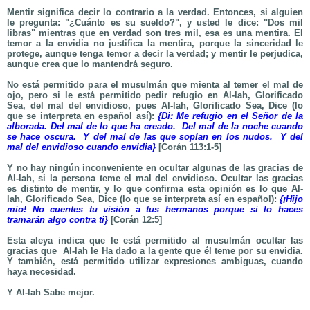
Mentir significa decir lo contrario a la verdad. Entonces, si alguien
le pregunta: "¿Cuánto es su sueldo?", y usted le dice: "Dos mil
libras" mientras que en verdad son tres mil, esa es una mentira. El
temor a la envidia no justifica la mentira, porque la sinceridad le
protege, aunque tenga temor a decir la verdad; y mentir le perjudica,
aunque crea que lo mantendrá seguro.
No está permitido para el musulmán que mienta al temer el mal de
ojo, pero si le está permitido pedir refugio en Al-lah, Glorificado
Sea, del mal del envidioso, pues Al-lah, Glorificado Sea, Dice (lo
que se interpreta en español así)
:
{Di: Me refugio en el Señor de la
alborada. Del mal de lo que ha creado. Del mal de la noche cuando
se hace oscura. Y del mal de las que soplan en los nudos. Y del
mal del envidioso cuando envidia}
[Corán 113:1-5]
Y no hay ningún inconveniente en ocultar algunas de las gracias de
Al-lah, si la persona teme el mal del envidioso. Ocultar las gracias
es distinto de mentir,
y lo que confirma esta opinión
es lo que Al-
lah, Glorificado Sea, Dice (lo que se interpreta así en español):
{¡Hijo
mío! No cuentes tu visión a tus hermanos porque si lo haces
tramarán algo contra ti}
[Corán 12:5]
Esta aleya indica que le está permitido al musulmán ocultar las
gracias que Al-lah le Ha dado a la gente que él teme por su envidia.
Y también, está permitido utilizar expresiones ambiguas, cuando
haya necesidad.
Y Al-lah Sabe mejor.