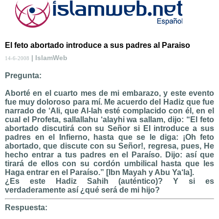
El feto abortado introduce a sus padres al Paraiso
| IslamWeb
14-6-2008
Pregunta:
Aborté en el cuarto mes de mi embarazo, y este evento
fue muy doloroso para mí. Me acuerdo del Hadiz que fue
narrado de ‘Ali, que Al-lah esté complacido con él, en el
cual el Profeta, sallallahu ‘alayhi wa sallam, dijo: “El feto
abortado discutirá con su Señor si El introduce a sus
padres en el Infierno, hasta que se le diga: ¡Oh feto
abortado, que discute con su Señor!, regresa, pues, He
hecho entrar a tus padres en el Paraíso. Dijo: así que
tirará de ellos con su cordón umbilical hasta que les
Haga entrar en el Paraíso.” [Ibn Mayah y Abu Ya‘la].
¿Es este Hadiz Sahih (auténtico)? Y si es
verdaderamente así ¿qué será de mi hijo?
Respuesta: