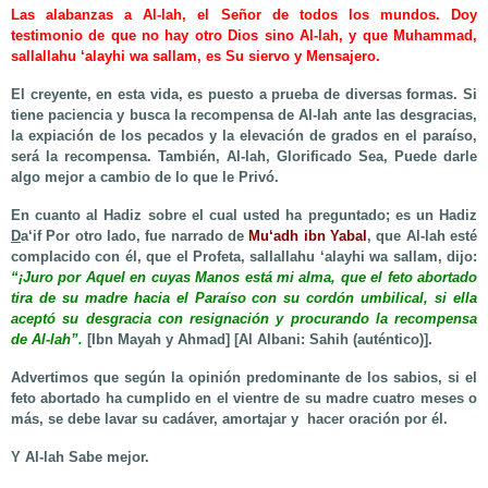
Las alabanzas a Al-lah, el Señor de todos los mundos. Doy
testimonio de que no hay otro Dios sino Al-lah, y que Muhammad,
sallallahu ‘alayhi wa sallam, es Su siervo y Mensajero.
El creyente, en esta vida, es puesto a prueba de diversas formas. Si
tiene paciencia y busca la recompensa de Al-lah ante las desgracias,
la expiación de los pecados y la elevación de grados en el paraíso,
será la recompensa. También, Al-lah, Glorificado Sea, Puede darle
algo mejor a cambio de lo que le Privó.
En cuanto al Hadiz sobre el cual usted ha preguntado; es un Hadiz
D
a‘if Por otro lado, fue narrado de
Mu‘adh ibn Yabal
, que Al-lah esté
complacido con él, que el Profeta, sallallahu ‘alayhi wa sallam, dijo:
“¡Juro por Aquel en cuyas Manos está mi alma, que el feto abortado
tira de su madre hacia el Paraíso con su cordón umbilical, si ella
aceptó su desgracia con resignación y procurando la recompensa
de Al-lah”.
[Ibn Mayah y Ahmad] [Al Albani: Sahih (auténtico)].
Advertimos que según la opinión predominante de los sabios, si el
feto abortado ha cumplido en el vientre de su madre cuatro meses o
más, se debe lavar su cadáver, amortajar y hacer oración por él.
Y Al-lah Sabe mejor.