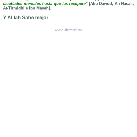
facultades mentales hasta que las recupere"
[Abu Dawud, An-Nasa’i,
At-Tirmidhi e Ibn Mayah].
Y Al-lah Sabe mejor.
www.islamweb.net