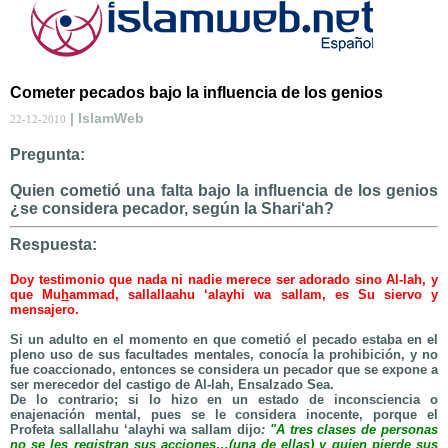
Cometer pecados bajo la influencia de los genios
| IslamWeb
22-12-2010
Pregunta:
Quien cometió una falta bajo la influencia de los genios
¿se considera pecador, según la Shari‘ah?
Respuesta:
Doy testimonio que nada ni nadie merece ser adorado sino Al-lah, y
que Mu
h
ammad, sallallaahu ‘alayhi wa sallam, es Su siervo y
mensajero.
Si un adulto en el momento en que cometió el pecado estaba en el
pleno uso de sus facultades mentales, conocía la prohibición, y no
fue coaccionado, entonces se considera un pecador que se expone a
ser merecedor del castigo de Al-lah, Ensalzado Sea.
De lo contrario; si lo hizo en un estado de inconsciencia o
enajenación mental, pues se le considera inocente, porque el
Profeta sallallahu ‘alayhi wa sallam dijo
:
"
A tres clases de personas
no se les registran sus acciones…(una de ellas) y quien pierde sus