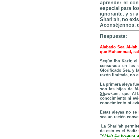
aprender el con
especial para lo
ignorante, y si 
Shari‘ah, no exis
Aconséjennos, q
Respuesta:
Alabado Sea Al-lah,
que Muhammad, salla
Según Ibn Kazir, el
censurada en las d
Glorificado Sea, y
l
razón limitada, no 
La primera aleya fue
son las hijas de Al
Sh
awkani, que Al-l
conocimiento ni evi
conocimiento ni evi
Estas aleyas no se 
sea un recién conve
La
Sh
ari‘ah permit
de esto es el Hadiz
"
Al-lah Da lozanía 