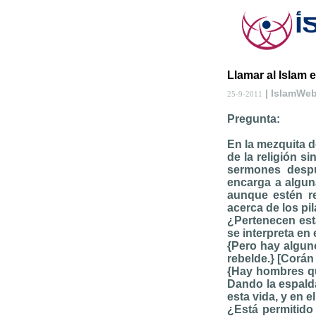
Llamar al Islam 
| IslamWe
25-9-2011
Pregunta:
En la mezquita d
de la religión s
sermones despu
encarga a algun
aunque estén re
acerca de los pil
¿Pertenecen esta
se interpreta en 
{Pero hay algun
rebelde.} [Corán
{Hay hombres que
Dando la espald
esta vida, y en e
¿Está permitido