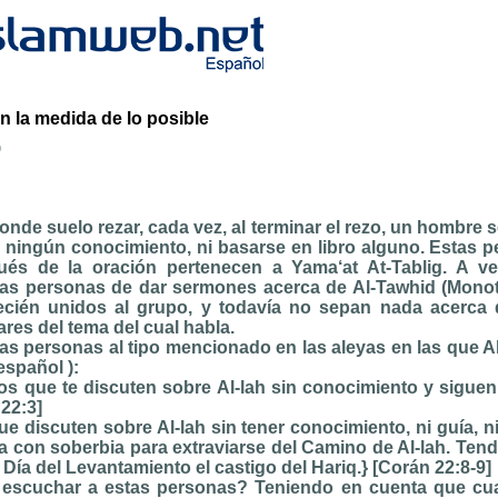
en la medida de lo posible
b
onde suelo rezar, cada vez, al terminar el rezo, un hombre s
in ningún conocimiento, ni basarse en libro alguno. Estas
és de la oración pertenecen a Yama‘at At-Tablig. A ve
as personas de dar sermones acerca de Al-Tawhid (Monot
cién unidos al grupo, y todavía no sepan nada acerca de
ares del tema del cual habla.
s personas al tipo mencionado en las aleyas en las que Al
español ):
os que te discuten sobre Al-lah sin conocimiento y sigue
 22:3]
 discuten sobre Al-lah sin tener conocimiento, ni guía, n
a con soberbia para extraviarse del Camino de Al-lah. Ten
l Día del Levantamiento el castigo del Hariq.} [Corán 22:8-9]
 escuchar a estas personas? Teniendo en cuenta que cu