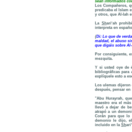
sean informados com
Los Compañeros, que
predicaba el Islam 
y otros, que Al-lah 
La
Sh
ari‘ah prohi
interpreta en españo
{
Di: Lo que de verda
maldad, el abuso si
que digáis sobre Al-
Por consiguiente, e
mezquita.
Y si usted oye de é
bibliográficas para
explíquele esto a e
Los ulemas dijeron 
después, pensar en 
"Abu Hurayrah, que
maestro era el más 
llevó a dejar de b
atrapó a un demoni
Corán para que lo 
demonio le dijo, el
incluido en la
Sh
ari