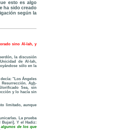
que esto es algo
re ha sido creado
ligación según la
orado sino Al-lah, y
perdón, la discusión
 Unicidad
de Al-lah,
apoyándose sólo en la
 decía: "Los Ángeles
a Resurrección. A
sh
-
lorificado Sea, sin
ección
y lo hacía sin
nto limitado, aunque
unicarlas. La prueba
l Bujari]. Y el Hadiz:
z algunos de los que