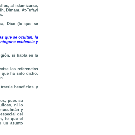
]
los, al islamizarse,
dh
,
D
imam, A
t
-
T
ufayl
s.
ea, Dice (lo que se
s que se ocultan, la
 ninguna evidencia y
gión, si habla en la
vise las referencias
o que ha sido dicho,
n.
raerle beneficios, y
ios, pues su
lloso, ni lo
o musulmán y
especial del
m, lo que el
er un asunto