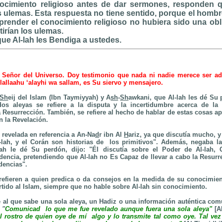
ocimiento religioso antes de dar sermones, responden 
s ulemas. Esta respuesta no tiene sentido, porque el homb
aprender el conocimiento religioso no hubiera sido una ob
tirían los ulemas.
ue Al-lah les Bendiga a ustedes.
 Señor del Universo. Doy testimonio que nada ni nadie merece ser ad
llaahu ‘alayhi wa sallam, es Su siervo y mensajero.
Sh
eij del Islam (Ibn Taymiyyah) y A
sh
-
Sh
awkani, que Al-lah les dé Su 
os aleyas se refiere a la disputa y la incertidumbre acerca de
la
a Resurrección. También
, se refiere al hecho de hablar de estas cosas 
en
la Revelación.
 revelada en referencia a An-Na
d
r ibn Al
H
ariz, ya que discutía mucho, y
-lah, y el Corán son historias de los primitivos". Además, negaba l
ah le dé Su perdón, dijo: "Él discutía sobre el Poder de Al-lah, G
dencia, pretendiendo que Al-lah no Es Capaz de llevar a cabo
la Resurr
dencias".
refieren a quien predica o da consejos en la medida de su conocimie
rtido al Islam, siempre que no hable sobre Al-lah sin conocimiento.
e al que sabe una sola aleya, un Hadiz o una información auténtica com
:
"
Comunicad
lo que me fue revelado aunque fuera una sola aleya"
[A
al rostro de quien oye de mí algo y lo transmite tal como oye. Tal ve