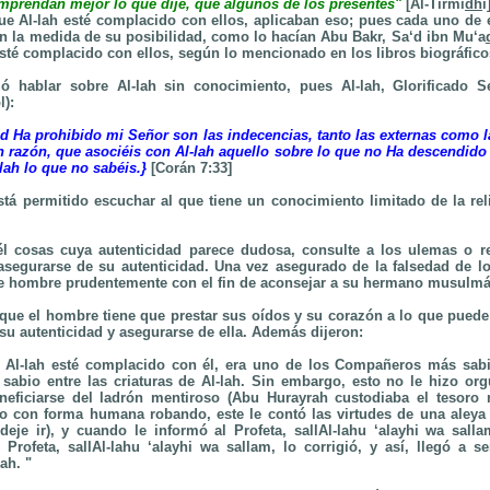
prendan mejor lo que dije, que algunos de los presentes"
[Al-Tirmi
dh
i
 Al-lah esté complacido con ellos, aplicaban eso; pues cada uno de el
en la medida de su posibilidad, como lo hacían Abu Bakr, Sa‘d ibn Mu‘a
esté complacido con ellos, según lo mencionado en los libros biográfico
bió hablar sobre Al-lah sin conocimiento, pues Al-lah, Glorificado S
l):
d Ha prohibido mi Señor son las indecencias, tanto las externas como la
n razón, que asociéis con Al-lah aquello sobre lo que no Ha descendido
lah lo que no sabéis.
}
[Corán 7:33]
stá permitido escuchar al que tiene un conocimiento limitado de la reli
l cosas cuya autenticidad parece dudosa, consulte a los ulemas o re
 asegurarse de su autenticidad. Una vez asegurado de la falsedad de l
se hombre prudentemente con el fin de aconsejar a su hermano musulmá
que el hombre tiene que prestar sus oídos y su corazón a lo que puede t
su autenticidad y asegurarse de ella. Además dijeron:
 Al-lah esté complacido con él, era uno de los Compañeros más sab
sabio entre las criaturas de Al-lah. Sin embargo, esto no le hizo orgu
eneficiarse del ladrón mentiroso (Abu Hurayrah custodiaba el tesor
o con forma humana robando, este le contó las virtudes de una aleya 
deje ir), y cuando le informó al Profeta,
sallAl-lahu ‘alayhi wa salla
 Profeta, sallAl-lahu ‘alayhi wa sallam, lo corrigió, y así, llegó a s
‘ah. "