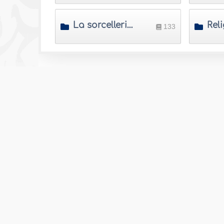
La sorcellerie, les djinns et l'envie
133