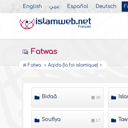
English
عربي
Español
Deutsch
F
Fatwas
Fatwa
Aqida (la foi islamique)
Bidaâ
Isl
38
Soufiya
17