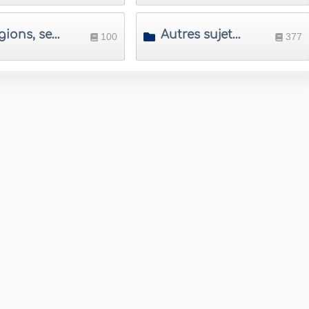
Religions, sectes et dogmes
Autres sujets en rapport avec Al Aqida
100
377