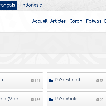
rançais
Indonesia
Accueil
Articles
Coran
Fatwas
am
Prédestination
141
56
Tawhid (Monothéisme)
Préambule
136
22