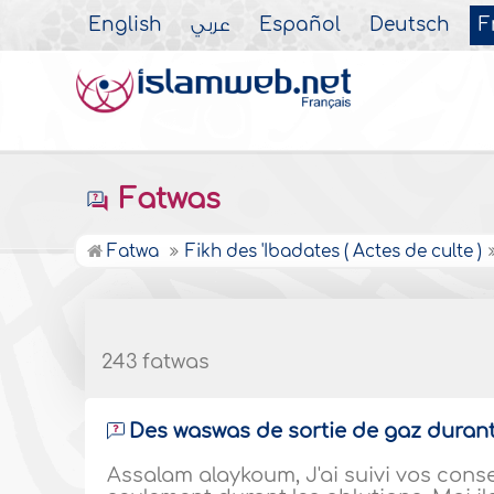
English
عربي
Español
Deutsch
F
Fatwas
Fatwa
Fikh des 'Ibadates ( Actes de culte )
243 fatwas
Des waswas de sortie de gaz durant
Assalam alaykoum, J'ai suivi vos conse