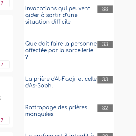
17
Invocations qui peuvent
33
aider à sortir d’une
situation difficile
Que doit faire la personne
33
affectée par la sorcellerie
?
17
La prière d'Al-Fadjr et celle
33
d'As-Sobh.
s
Rattrapage des prières
32
manquées
17