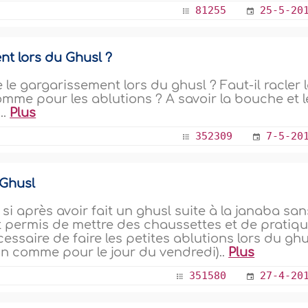
81255
25-5-20
nt lors du Ghusl ?
e gargarissement lors du ghusl ? Faut-il racler 
omme pour les ablutions ? A savoir la bouche et l
..
Plus
352309
7-5-20
 Ghusl
si après avoir fait un ghusl suite à la janaba san
était permis de mettre des chaussettes et de pratiq
essaire de faire les petites ablutions lors du ghu
on comme pour le jour du vendredi)..
Plus
351580
27-4-20