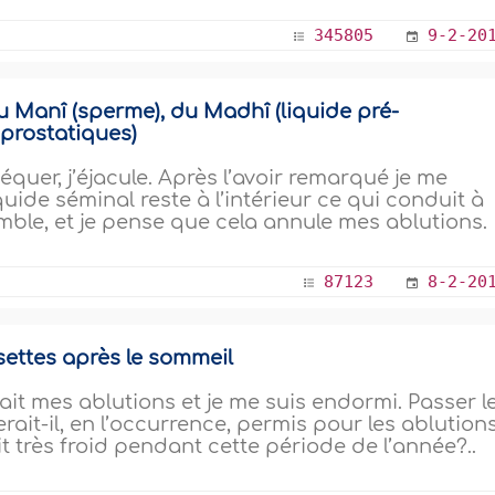
345805
9-2-20
u Manî (sperme), du Madhî (liquide pré-
 prostatiques)
équer, j’éjacule. Après l’avoir remarqué je me
quide séminal reste à l’intérieur ce qui conduit à
emble, et je pense que cela annule mes ablutions.
87123
8-2-20
settes après le sommeil
ait mes ablutions et je me suis endormi. Passer l
rait-il, en l’occurrence, permis pour les ablution
ait très froid pendant cette période de l’année?..