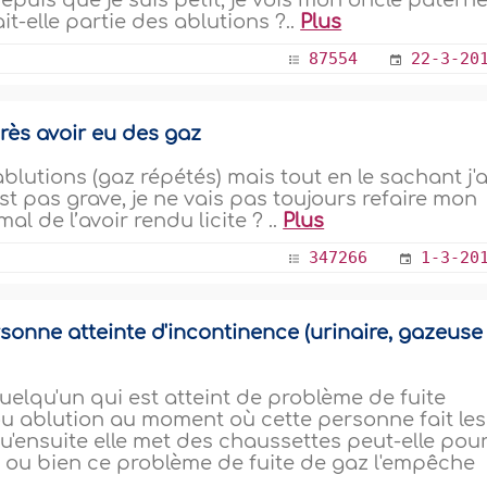
uis que je suis petit, je vois mon oncle paterne
it-elle partie des ablutions ?..
Plus
87554
22-3-20
rès avoir eu des gaz
lutions (gaz répétés) mais tout en le sachant j'a
t pas grave, je ne vais pas toujours refaire mon
mal de l’avoir rendu licite ? ..
Plus
347266
1-3-20
onne atteinte d'incontinence (urinaire, gazeuse
uelqu'un qui est atteint de problème de fuite
ou ablution au moment où cette personne fait les
qu'ensuite elle met des chaussettes peut-elle pou
h ou bien ce problème de fuite de gaz l'empêche