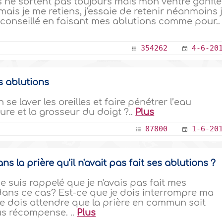
ls ne sortent pas toujours mais mon ventre gonfle
mais je me retiens, j'essaie de retenir néanmoins j
onseillé en faisant mes ablutions comme pour..
354262
4-6-20
s ablutions
 laver les oreilles et faire pénétrer l’eau
ure et la grosseur du doigt ?..
Plus
87800
1-6-20
ns la prière qu’il n'avait pas fait ses ablutions ?
 suis rappelé que je n'avais pas fait mes
 dans ce cas? Est-ce que je dois interrompre ma
 je dois attendre que la prière en commun soit
us récompense. ..
Plus