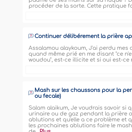
paume de ses mains sur sa nuque ? Dep
procéder de la sorte. Cette pratique fa
Continuer délibérement la prière ap
Assalamou alaykoum, J'ai perdu mes ab
quand même prié en me disant "ce n'es
woudou", est-ce illicite et si oui est-ce 
Mash sur les chaussons pour la pers
ou fecale)
Salam alaikum, Je voudrais savoir si q
urinaire ou de gaz pendant la prière 
ablutions et qu'elle a ce problème et 
les prochaines ablutions faire le mas
de..
Plus