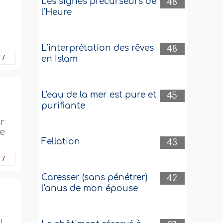
Les signes précurseurs de
48
l’Heure
L’interprétation des rêves
48
17
en Islam
L'eau de la mer est pure et
45
purifiante
r
je
Fellation
43
17
Caresser (sans pénétrer)
42
l'anus de mon épouse