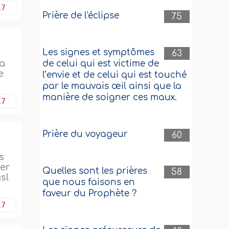
17
Prière de l'éclipse
75
Les signes et symptômes
63
la
de celui qui est victime de
e
l’envie et de celui qui est touché
par le mauvais œil ainsi que la
manière de soigner ces maux.
17
Prière du voyageur
60
s
uer
Quelles sont les prières
58
sl
que nous faisons en
faveur du Prophète ?
17