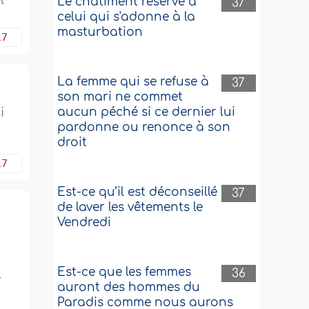
l
Le châtiment réservé à
37
celui qui s'adonne à la
masturbation
17
La femme qui se refuse à
37
son mari ne commet
i
aucun péché si ce dernier lui
pardonne ou renonce à son
droit
17
Est-ce qu’il est déconseillé
37
de laver les vêtements le
Vendredi
Est-ce que les femmes
36
r
auront des hommes du
Paradis comme nous aurons