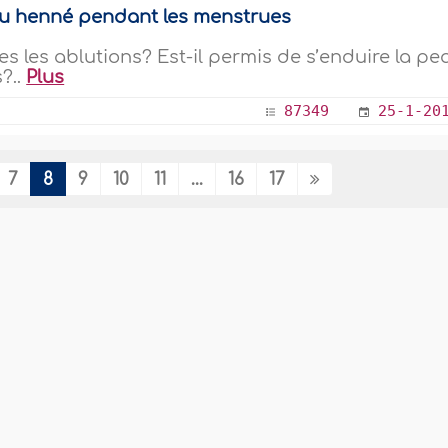
 du henné pendant les menstrues
es les ablutions? Est-il permis de s’enduire la pe
?..
Plus
87349
25-1-20
7
8
9
10
11
...
16
17