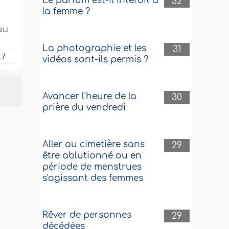
Le parfum est-il interdit à
32
la femme ?
au
La photographie et les
31
17
vidéos sont-ils permis ?
Avancer l'heure de la
30
prière du vendredi
Aller au cimetière sans
29
être ablutionné ou en
période de menstrues
s'agissant des femmes
Rêver de personnes
29
décédées