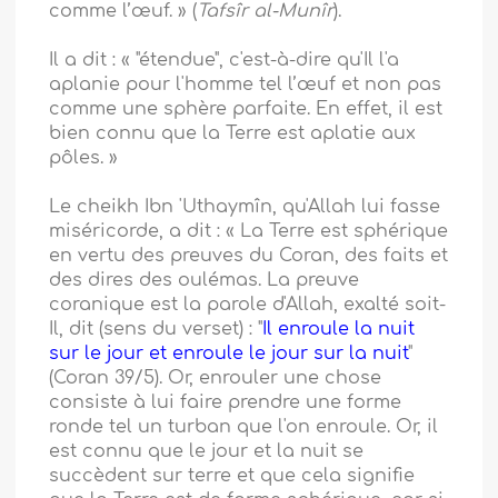
comme l’œuf. » (
Tafsîr al-Munîr
).
Il a dit : « "étendue", c'est-à-dire qu'Il l'a
aplanie pour l'homme tel l’œuf et non pas
comme une sphère parfaite. En effet, il est
bien connu que la Terre est aplatie aux
pôles. »
Le cheikh Ibn 'Uthaymîn, qu'Allah lui fasse
miséricorde, a dit : « La Terre est sphérique
en vertu des preuves du Coran, des faits et
des dires des oulémas. La preuve
coranique est la parole d'Allah, exalté soit-
Il, dit (sens du verset) : "
Il enroule la nuit
sur le jour et enroule le jour sur la nuit
"
(Coran 39/5). Or, enrouler une chose
consiste à lui faire prendre une forme
ronde tel un turban que l'on enroule. Or, il
est connu que le jour et la nuit se
succèdent sur terre et que cela signifie