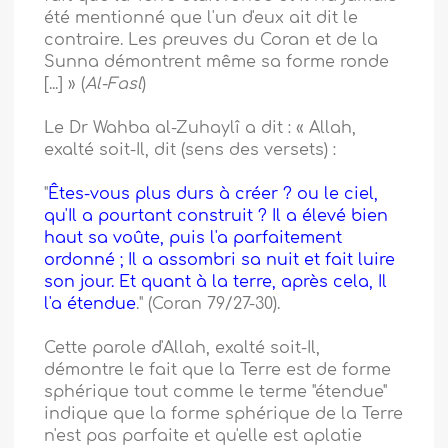
été mentionné que l'un d'eux ait dit le
contraire. Les preuves du Coran et de la
Sunna démontrent même sa forme ronde
[...] » (
Al-Fasl
)
Le Dr Wahba al-Zuhaylî a dit : « Allah,
exalté soit-Il, dit (sens des versets) :
"
Êtes-vous plus durs à créer ? ou le ciel,
qu'Il a pourtant construit ? Il a élevé bien
haut sa voûte, puis l'a parfaitement
ordonné ; Il a assombri sa nuit et fait luire
son jour. Et quant à la terre, après cela, Il
l'a étendue
." (Coran 79/27-30).
Cette parole d'Allah, exalté soit-Il,
démontre le fait que la Terre est de forme
sphérique tout comme le terme "étendue"
indique que la forme sphérique de la Terre
n'est pas parfaite et qu'elle est aplatie