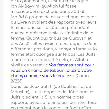
de la procréation, c’est-à-dire le vagin.
Ibn Al-Qayyim (qu’Allah lui fasse
miséricorde) a expliqué dans Zâd al-
Maʿâd à propos de ce verset que les gens
du Livre n’avaient des rapports avec leurs
femmes que sur le côté, en prétendant
que cela préservait mieux l’intimité de la
femme. Quant aux tribus de Quraysh et
des Ansâr, elles avaient des rapports dans
différentes positions, y compris lorsque la
femme était allongée sur le dos. Les Juifs
leur ont alors reproché cela, et Allah a
révélé ce verset : «
Vos femmes sont pour
vous un champ de labour : allez à votre
champ comme vous le voulez
» (Coran
2/223).
Dans les deux Sahîh (de Boukhari et de
Mouslim), il est rapporté de Jâbir que les
Juifs disaient : « Si un homme a des
rapports avec sa femme par derrière, tout
en restant dans le vagin, l’enfant naîtra