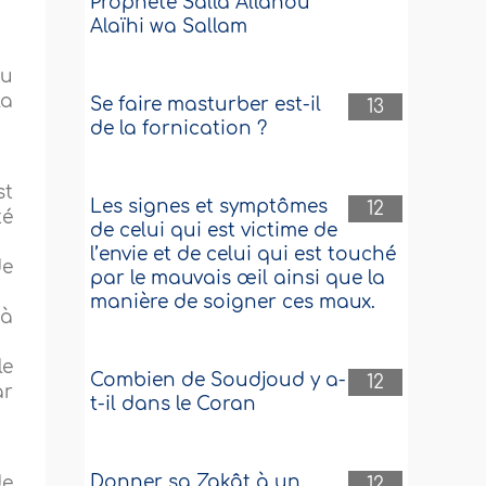
Prophète Salla Allahou
Alaïhi wa Sallam
du
la
Se faire masturber est-il
13
de la fornication ?
st
Les signes et symptômes
12
té
de celui qui est victime de
l’envie et de celui qui est touché
de
par le mauvais œil ainsi que la
manière de soigner ces maux.
 à
le
Combien de Soudjoud y a-
12
ar
t-il dans le Coran
Donner sa Zakât à un
de
12