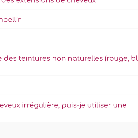
e des extensions de cheveux
mbellir
e des teintures non naturelles (rouge, b
veux irrégulière, puis-je utiliser une