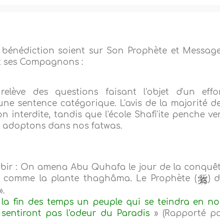
 bénédiction soient sur Son Prophète et Message
t ses Compagnons :
elève des questions faisant l'objet d'un effo
'une sentence catégorique. L'avis de la majorité d
n interdite, tandis que l'école Shafi'ite penche ve
ous adoptons dans nos fatwas.
abir : On amena Abu Quhafa le jour de la conquê
e comme la plante thaghâma. Le Prophète (
) d
».
 la fin des temps un peuple qui se teindra en no
 sentiront pas l'odeur du Paradis
» (Rapporté p