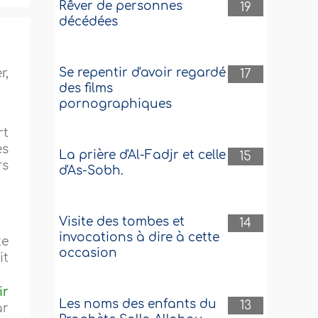
Rêver de personnes
19
décédées
Se repentir d'avoir regardé
r,
17
des films
pornographiques
rt
es
La prière d'Al-Fadjr et celle
15
rs
d'As-Sobh.
Visite des tombes et
14
invocations à dire à cette
te
occasion
it
ir
Les noms des enfants du
13
ar