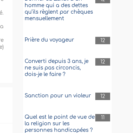
homme qui a des dettes
qu’ils règlent par chèques
é.
mensuellement
la
Prière du voyageur
re
12
e)
Converti depuis 3 ans, je
12
ne suis pas circoncis,
dois-je le faire ?
Sanction pour un violeur
12
Quel est le point de vue de
11
la religion sur les
personnes handicapées ?