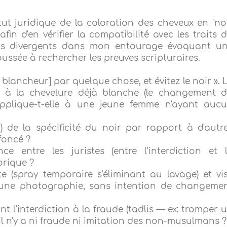
tut juridique de la coloration des cheveux en "no
in d'en vérifier la compatibilité avec les traits 
avis divergents dans mon entourage évoquant u
oussée à rechercher les preuves scripturaires.
a blancheur] par quelque chose, et évitez le noir ». 
 à la chevelure déjà blanche (le changement 
'applique-t-elle à une jeune femme n'ayant auc
la) de la spécificité du noir par rapport à d'autr
foncé ?
ce entre les juristes (entre l'interdiction et 
orique ?
e (spray temporaire s'éliminant au lavage) et vi
une photographie, sans intention de changeme
 l'interdiction à la fraude (tadlis — ex: tromper 
l n'y a ni fraude ni imitation des non-musulmans ?