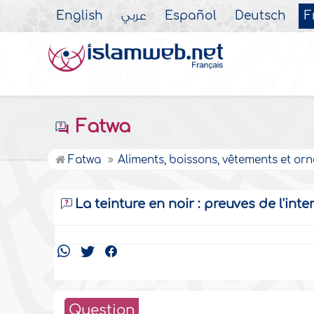
English
عربي
Español
Deutsch
F
Fatwa
Fatwa
Aliments, boissons, vêtements et or
La teinture en noir : preuves de l'int
Question