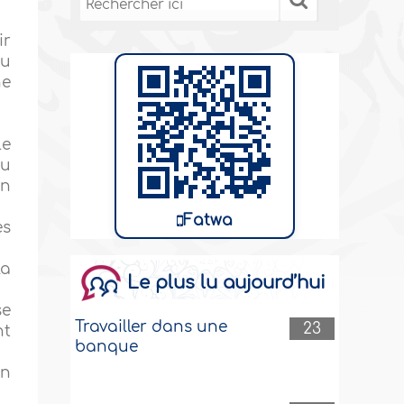
ir
du
ne
Le
du
un
Fatwa
es
la
Le plus lu aujourd’hui
se
Travailler dans une
23
nt
banque
un