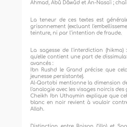
Ahmad, Abû Dâwûd et An-Nasa'i ; chaî
La teneur de ces textes est général
grisonnement (excluant l'embellisseme
teinture, ni par l'intention de fraude.
La sagesse de l'interdiction (hikma) 
qu'elle contient une part de dissimulat
avancés :
Ibn Rushd le Grand précise que cela 
jeunesse persistante).
Al-Qortobi mentionne la dimension de 
l'analogie avec les visages noircis des 
Cheikh Ibn Uthaymin explique que cela
blanc en noir revient à vouloir contr
Allah.
Distinction entre Raison (‘illa) et S