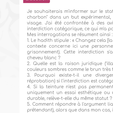
Je souhaiterais m'informer sur le sta
charbon" dans un but expérimental, af
visage. J'ai été confrontée à des 
interdiction catégorique, ce qui m'a p
Mes interrogations se résument ainsi :
1. Le hadith stipule : « Changez cela [l
contexte concerne ici une personne
grisonnement). Cette interdiction s
cheveu blanc ?
2. Quelle est la raison juridique (‘il
couleurs sombres comme le brun très 
3. Pourquoi existe-t-il une divergen
réprobation) si l'interdiction est catég
4. Si la teinture n'est pas permanent
uniquement un essai esthétique ou 
durable, relève-t-elle du même statut ?
5. Comment répondre à l'argument liant
prétendant), alors que dans mon cas, i