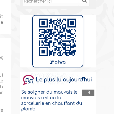
it
de
r,
Fatwa
ui
Le plus lu aujourd’hui
le
ah
Se soigner du mauvais le
18
ar
mauvais œil ou la
sorcellerie en chauffant du
plomb
se