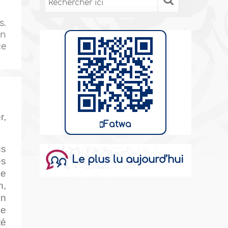
s.
un
ce
r,
Fatwa
us
Le plus lu aujourd’hui
es
ne
h,
on
ue
té