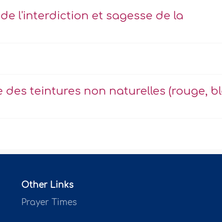
 de l'interdiction et sagesse de la
e des teintures non naturelles (rouge, b
Other Links
Prayer Times