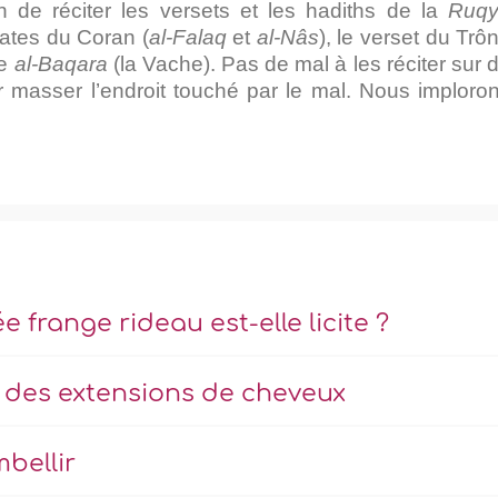
n de réciter les versets et les hadiths de la
Ruq
rates du Coran (
al-Falaq
et
al-Nâs
), le verset du Trô
te
al-Baqara
(la Vache). Pas de mal à les réciter sur 
pour masser l’endroit touché par le mal. Nous imploro
frange rideau est-elle licite ?
e des extensions de cheveux
mbellir