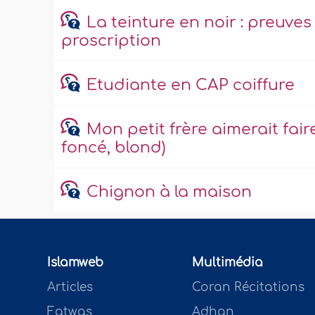
La teinture en noir : preuves
proscription
Etudiante en CAP coiffure
Mon petit frère aimerait fair
foncé, blond)
Chignon à la maison
Islamweb
Multimédia
Articles
Coran Récitations
Fatwas
Adhan