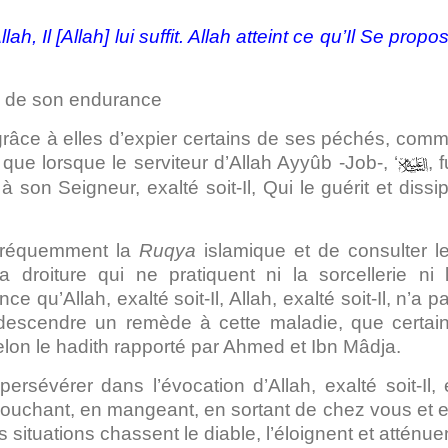
, Il [Allah] lui suffit. Allah atteint ce qu’Il Se propo
se de son endurance
 grâce à elles d’expier certains de ses péchés, com
que lorsque le serviteur d’Allah Ayyûb -Job-, ‘
, f
à son Seigneur, exalté soit-Il, Qui le guérit et dissi
 fréquemment la
Ruqya
islamique et de consulter l
a droiture qui ne pratiquent ni la sorcellerie ni 
e qu’Allah, exalté soit-Il,
Allah, exalté soit-Il, n’a p
 descendre un remède à cette maladie, que certai
selon le hadith rapporté par Ahmed et Ibn Mâdja.
sévérer dans l’évocation d’Allah, exalté soit-Il, 
 couchant, en mangeant, en sortant de chez vous et 
s situations chassent le diable, l’éloignent et atténue