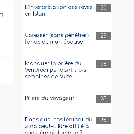
L’interprétation des rêves
30
en Islam
on
Caresser (sans pénétrer)
29
l'anus de mon épouse
Manquer la prière du
26
Vendredi pendant trois
semaines de suite
Prière du voyageur
25
Dans quel cas l'enfant du
25
Zina peut-il être affilié à
son père biologique ?