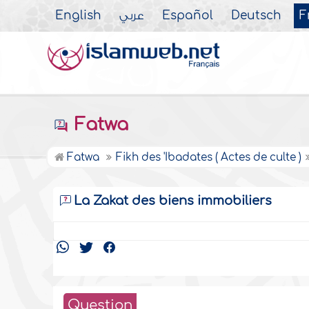
English
عربي
Español
Deutsch
F
Fatwa
Fatwa
Fikh des 'Ibadates ( Actes de culte )
La Zakat des biens immobiliers
Question