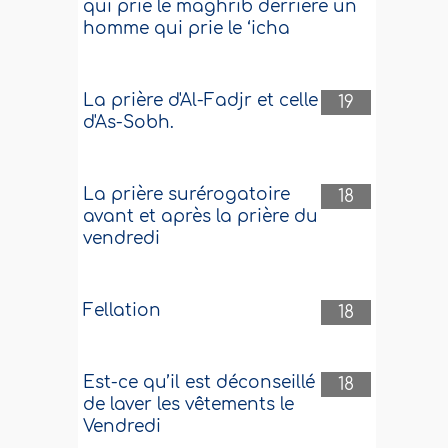
qui prie le maghrib derrière un
homme qui prie le ‘icha
La prière d'Al-Fadjr et celle
19
d'As-Sobh.
La prière surérogatoire
18
avant et après la prière du
vendredi
Fellation
18
Est-ce qu’il est déconseillé
18
de laver les vêtements le
Vendredi