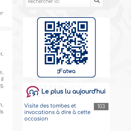
er
r,
Fatwa
e,
il
85
Le plus lu aujourd’hui
n,
Visite des tombes et
103
ls
invocations à dire à cette
occasion