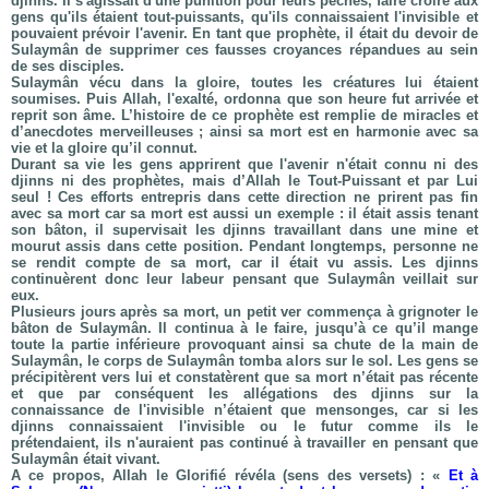
djinns. Il s'agissait d'une punition pour leurs péchés, faire croire aux
gens qu'ils étaient tout-puissants, qu'ils connaissaient l'invisible et
pouvaient prévoir l'avenir. En tant que prophète, il était du devoir de
Sulaymân de supprimer ces fausses croyances répandues au sein
de ses disciples.
Sulaymân vécu dans la gloire, toutes les créatures lui étaient
soumises. Puis Allah, l'exalté, ordonna que son heure fut arrivée et
reprit son âme. L’histoire de ce prophète est remplie de miracles et
d’anecdotes merveilleuses ; ainsi sa mort est en harmonie avec sa
vie et la gloire qu’il connut.
Durant sa vie les gens apprirent que l'avenir n'était connu ni des
djinns ni des prophètes, mais d’Allah le Tout-Puissant et par Lui
seul ! Ces efforts entrepris dans cette direction ne prirent pas fin
avec sa mort car sa mort est aussi un exemple : il était assis tenant
son bâton, il supervisait les djinns travaillant dans une mine et
mourut assis dans cette position. Pendant longtemps, personne ne
se rendit compte de sa mort, car il était vu assis. Les djinns
continuèrent donc leur labeur pensant que Sulaymân veillait sur
eux.
Plusieurs jours après sa mort, un petit ver commença à grignoter le
bâton de Sulaymân. Il continua à le faire, jusqu’à ce qu’il mange
toute la partie inférieure provoquant ainsi sa chute de la main de
Sulaymân, le corps de Sulaymân tomba alors sur le sol. Les gens se
précipitèrent vers lui et constatèrent que sa mort n’était pas récente
et que par conséquent les allégations des djinns sur la
connaissance de l'invisible n’étaient que mensonges, car si les
djinns connaissaient l'invisible ou le futur comme ils le
prétendaient, ils n'auraient pas continué à travailler en pensant que
Sulaymân était vivant.
A ce propos, Allah le Glorifié révéla (sens des versets) : «
Et à