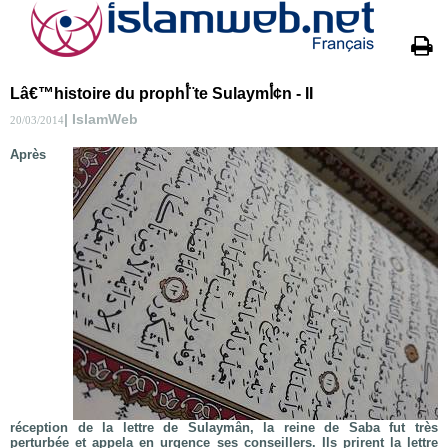
Lâ€™histoire du prophأ¨te Sulaymأ¢n - II
| IslamWeb
20/03/2014
Après
réception de la lettre de Sulaymân, la reine de Saba fut très
perturbée et appela en urgence ses conseillers. Ils prirent la lettre