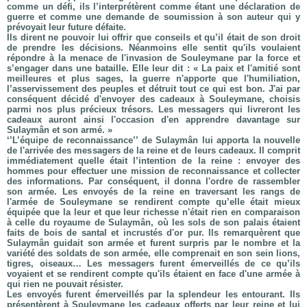
comme un défi, ils l’interprétèrent comme étant une déclaration de
guerre et comme une demande de soumission à son auteur qui y
prévoyait leur future défaite.
Ils dirent ne pouvoir lui offrir que conseils et qu’il était de son droit
de prendre les décisions. Néanmoins elle sentit qu'ils voulaient
répondre à la menace de l'invasion de Souleymane par la force et
s’engager dans une bataille. Elle leur dit : « La paix et l'amitié sont
meilleures et plus sages, la guerre n'apporte que l'humiliation,
l’asservissement des peuples et détruit tout ce qui est bon. J'ai par
conséquent décidé d'envoyer des cadeaux à Souleymane, choisis
parmi nos plus précieux trésors. Les messagers qui livreront les
cadeaux auront ainsi l'occasion d'en apprendre davantage sur
Sulaymân et son armé. »
‘’L’équipe de reconnaissance’’ de Sulaymân lui apporta la nouvelle
de l'arrivée des messagers de la reine et de leurs cadeaux. Il comprit
immédiatement quelle était l’intention de la reine : envoyer des
hommes pour effectuer une mission de reconnaissance et collecter
des informations. Par conséquent, il donna l'ordre de rassembler
son armée. Les envoyés de la reine en traversant les rangs de
l'armée de Souleymane se rendirent compte qu’elle était mieux
équipée que la leur et que leur richesse n'était rien en comparaison
à celle du royaume de Sulaymân, où les sols de son palais étaient
faits de bois de santal et incrustés d'or pur. Ils remarquèrent que
Sulaymân guidait son armée et furent surpris par le nombre et la
variété des soldats de son armée, elle comprenait en son sein lions,
tigres, oiseaux… Les messagers furent émerveillés de ce qu’ils
voyaient et se rendirent compte qu'ils étaient en face d'une armée à
qui rien ne pouvait résister.
Les envoyés furent émerveillés par la splendeur les entourant. Ils
présentèrent à Souleymane les cadeaux offerts par leur reine et lui