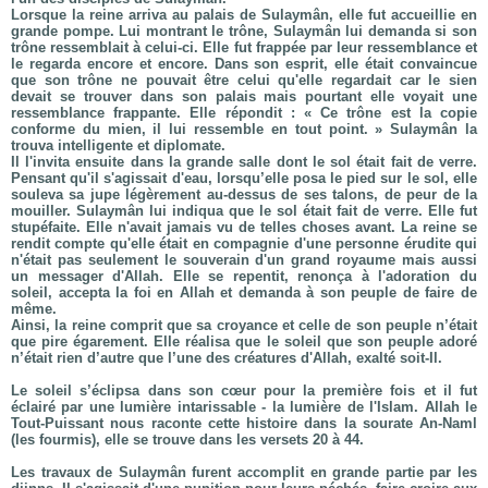
Lorsque la reine arriva au palais de Sulaymân, elle fut accueillie en
grande pompe. Lui montrant le trône, Sulaymân lui demanda si son
trône ressemblait à celui-ci. Elle fut frappée par leur ressemblance et
le regarda encore et encore. Dans son esprit, elle était convaincue
que son trône ne pouvait être celui qu'elle regardait car le sien
devait se trouver dans son palais mais pourtant elle voyait une
ressemblance frappante. Elle répondit : « Ce trône est la copie
conforme du mien, il lui ressemble en tout point. » Sulaymân la
trouva intelligente et diplomate.
Il l'invita ensuite dans la grande salle dont le sol était fait de verre.
Pensant qu'il s'agissait d'eau, lorsqu’elle posa le pied sur le sol, elle
souleva sa jupe légèrement au-dessus de ses talons, de peur de la
mouiller. Sulaymân lui indiqua que le sol était fait de verre. Elle fut
stupéfaite. Elle n'avait jamais vu de telles choses avant. La reine se
rendit compte qu'elle était en compagnie d'une personne érudite qui
n'était pas seulement le souverain d'un grand royaume mais aussi
un messager d'Allah. Elle se repentit, renonça à l'adoration du
soleil, accepta la foi en Allah et demanda à son peuple de faire de
même.
Ainsi, la reine comprit que sa croyance et celle de son peuple n’était
que pire égarement. Elle réalisa que le soleil que son peuple adoré
n’était rien d’autre que l’une des créatures d'Allah, exalté soit-Il.
Le soleil s’éclipsa dans son cœur pour la première fois et il fut
éclairé par une lumière intarissable - la lumière de l'Islam. Allah le
Tout-Puissant nous raconte cette histoire dans la sourate An-Naml
(les fourmis), elle se trouve dans les versets 20 à 44.
Les travaux de Sulaymân furent accomplit en grande partie par les