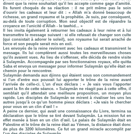
dirent que la reine souhaitait qu'il les accepte comme gage d'amitié.
Ils furent choqués de sa réaction : il ne prit même pas le soin
d'ouvrir les cadeaux et leur dit : « Allah m'a donné beaucoup de
richesse, un grand royaume et la prophétie. Je suis, par conséquent,
au-delà de toute corruption. Mon seul objectif est de répandre la
croyance en l'unicité d'Allah - le tawhid... »
Il les invita également à retourner les cadeaux à leur reine et à lui
transmettre le message suivant : si elle refusait de changer son culte
(qui consistait à adorer le soleil), son royaume lui serait arraché de
force et son peuple serait mis en exil.
Les envoyés de la reine revinrent avec les cadeaux et transmirent le
message. Ils lui comptèrent aussi toutes les merveilleuses choses
qu'ils avaient vues. Au lieu de s'offenser, elle décida de rendre visite
à Sulaymân. Accompagnée par ses fonctionnaires royaux, elle quitta
Saba et envoya un messager pour informer Sulaymân qu'elle était en
chemin pour le rencontrer.
Sulaymân demanda aux djinns qui étaient sous son commandement
si l'un d'entre eux pouvait lui apporter le trône de la reine avant
l’arrivée de celle-ci. L'un d'eux déclara : « Je vais vous l'apporter
avant la fin de cette séance. » Sulaymân ne réagit pas à cette offre, il
semblait qu'il attendait une meilleure proposition, un moyen plus
rapide. Les disciples de Sulaymân se mirent à rivaliser les uns les
autres jusqu’à ce qu’un homme pieux déclara : «Je vais le chercher
pour vous en un clin d'œil ! »
A peine ce dernier, qui avait une connaissance du Livre, termina sa
déclaration que le trône se tint devant Sulaymân. La mission fut en
effet menée à bien en un clin d'œil. Le palais de Sulaymân était en
Palestine et le trône de la reine était au Yémen, la distance était donc
de plus de 3200 kilomètres. Ce fut un grand miracle accomplit par
l'un des disciples de Sulaymân.