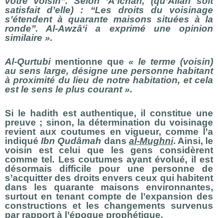
votre voisin’’. Selon ʻȂʼichah, (qu’Allah soit
satisfait d’elle) : ‘‘Les droits du voisinage
s’étendent à quarante maisons situées à la
ronde’’. Al-Awzâʻi a exprimé une opinion
similaire ».
Al-Qurtubi
mentionne que
« le terme (voisin)
au sens large, désigne une personne habitant
à proximité du lieu de notre habitation, et cela
est le sens le plus courant ».
Si le hadith est authentique, il constitue une
preuve ; sinon, la détermination du voisinage
revient aux coutumes en vigueur, comme l’a
indiqué
Ibn Qudâmah
dans
al-Mughni
. Ainsi, le
voisin est celui que les gens considèrent
comme tel. Les coutumes ayant évolué, il est
désormais difficile pour une personne de
s’acquitter des droits envers ceux qui habitent
dans les quarante maisons environnantes,
surtout en tenant compte de l’expansion des
constructions et les changements survenus
par rapport à l’époque prophétique.