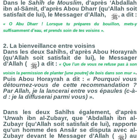
Dans le
Sahîh de Mouslim
, d'après ʻAbdallah
ibn al-Sâmit, d'après Abou Dharr (qu’Allah soit
satisfait de lui), le Messager d’Allah,
, a dit :
« O Abu Dharr ! Lorsque tu prépares du bouillon, mets-y
suffisamment d’eau, et prends soin de tes voisins ».
2. La bienveillance entre voisins
Dans les deux Sahîhs, d'après Abou Horayrah
(qu’Allah soit satisfait de lui), le Messager
d’Allah (
) a dit :
« Que l'un de vous ne refuse pas à son
.
voisin la permission de planter [une poutre] de bois dans son mur »
Puis Abou Horayrah a dit :
« Pourquoi vous
détournez-vous de cette recommandation ?
Par Allah, je la lancerai entre vos épaules (c-à-
d : je la diffuserai parmi vous) ».
Dans les deux Sahîhs également, d'après
ʻUrwah ibn al-Zubayr, que ʻAbdallah ibn al-
Zubayr (qu’Allah soit satisfait de lui), rapporte
qu'un homme des Ansâr se disputa avec al-
Zubayr devant le Messager d’Allah (
) au