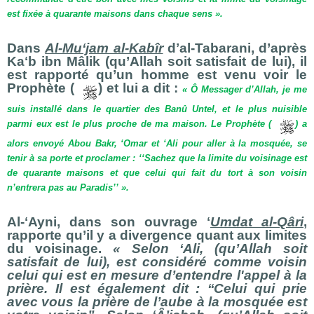
est fixée à quarante maisons dans chaque sens ».
Dans
Al-Muʻjam al-Kabîr
dʼal-Tabarani, d’après
Kaʻb ibn Mâlik (qu’Allah soit satisfait de lui), il
est rapporté qu’un homme est venu voir le
Prophète (
) et lui a dit :
« Ô Messager d’Allah, je me
suis installé dans le quartier des Banû Untel, et le plus nuisible
parmi eux est le plus proche de ma maison. Le Prophète (
) a
alors envoyé Abou Bakr, ‘Omar et ‘Ali pour aller à la mosquée, se
tenir à sa porte et proclamer : ‘‘Sachez que la limite du voisinage est
de quarante maisons et que celui qui fait du tort à son voisin
n’entrera pas au Paradis’’ ».
Al-ʻAyni, dans son ouvrage ʻ
Umdat al-Qâri
,
rapporte qu’il y a divergence quant aux limites
du voisinage.
« Selon
‘Ali, (qu’Allah soit
satisfait de lui), est considéré comme voisin
celui qui est en mesure d’entendre l'appel à la
prière. Il est également dit : ‘‘Celui qui prie
avec vous la prière de l’aube à la mosquée est