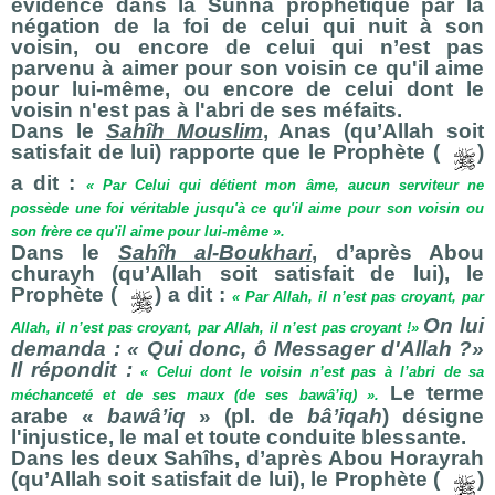
évidence dans la Sunna prophétique par la
négation de la foi de celui qui nuit à son
voisin, ou encore de celui qui n’est pas
parvenu à aimer pour son voisin ce qu'il aime
pour lui-même, ou encore de celui dont le
voisin n'est pas à l'abri de ses méfaits.
Dans le
Sahîh Mouslim
, Anas (qu’Allah soit
satisfait de lui) rapporte que le Prophète (
)
a dit :
« Par Celui qui détient mon âme, aucun serviteur ne
possède une foi véritable jusqu'à ce qu'il aime pour son voisin ou
son frère ce qu'il aime pour lui-même ».
Dans le
Sahîh al-Boukhari
, d’après Abou
churayh (qu’Allah soit satisfait de lui), le
Prophète (
) a dit :
« Par Allah, il n’est pas croyant, par
On lui
Allah, il n’est pas croyant, par Allah, il n’est pas croyant !»
demanda : « Qui donc, ô Messager d'Allah ?»
Il répondit :
« Celui dont le voisin n’est pas à l’abri de sa
Le terme
méchanceté et de ses maux (de ses bawâ’iq) ».
arabe «
bawâʼiq
» (pl. de
bâʼiqah
) désigne
l'injustice, le mal et toute conduite blessante.
Dans les deux Sahîhs, d’après Abou Horayrah
(qu’Allah soit satisfait de lui), le Prophète (
)