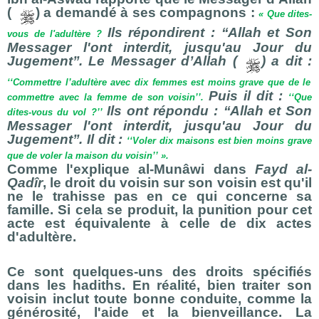
(
) a demandé à ses compagnons :
« Que dites-
Ils répondirent : ‘‘Allah et Son
vous de l'adultère ?
Messager l'ont interdit, jusqu'au Jour du
Jugement’’. Le Messager d’Allah (
) a dit :
‘‘Commettre l’adultère avec dix femmes est moins grave que de le
Puis il dit :
commettre avec la femme de son voisin’’.
‘‘Que
Ils ont répondu : ‘‘Allah et Son
dites-vous du vol ?’’
Messager l'ont interdit, jusqu'au Jour du
Jugement’’. Il dit :
‘‘Voler dix maisons est bien moins grave
que de voler la maison du voisin’’ ».
Comme l'explique al-Munâwi dans
Fayd al-
Qadîr
, le droit du voisin sur son voisin est qu'il
ne le trahisse pas en ce qui concerne sa
famille. Si cela se produit, la punition pour cet
acte est équivalente à celle de dix actes
d'adultère.
Ce sont quelques-uns des droits spécifiés
dans les hadiths. En réalité, bien traiter son
voisin inclut toute bonne conduite, comme la
générosité, l'aide et la bienveillance. La