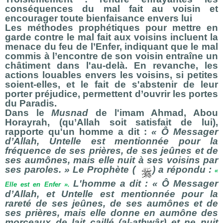
conséquences du mal fait au voisin et
encourager toute bienfaisance envers lui
Les méthodes prophétiques pour mettre en
garde contre le mal fait aux voisins incluent la
menace du feu de l’Enfer, indiquant que le mal
commis à l’encontre de son voisin entraîne un
châtiment dans l'au-delà. En revanche, les
actions louables envers les voisins, si petites
soient-elles, et le fait de s'abstenir de leur
porter préjudice, permettent d’ouvrir les portes
du Paradis.
Dans le
Musnad
de l'imam Ahmad, Abou
Horayrah, (qu’Allah soit satisfait de lui),
rapporte qu'un homme a dit :
« Ô Messager
d’Allah, Untelle est mentionnée pour la
fréquence de ses prières, de ses jeûnes et de
ses aumônes, mais elle nuit à ses voisins par
ses paroles. » Le Prophète (
) a répondu :
«
L'homme a dit : « Ô Messager
Elle est en Enfer »
.
d’Allah, et Untelle est mentionnée pour la
rareté de ses jeûnes, de ses aumônes et de
ses prières, mais elle donne en aumône des
morceaux de lait caillé (al-athwâr) et ne nuit