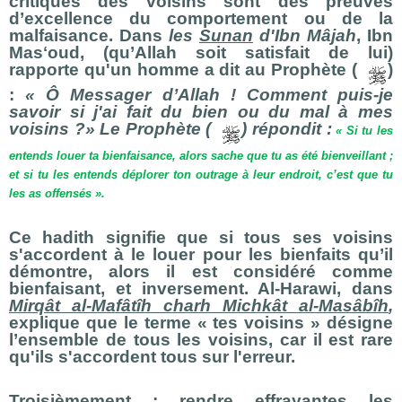
critiques des voisins sont des preuves
d’excellence du comportement ou de la
malfaisance. Dans
les
Sunan
d'Ibn Mâjah
, Ibn
Masʻoud, (qu’Allah soit satisfait de lui)
rapporte qu'un homme a dit au Prophète (
)
:
« Ô Messager d’Allah ! Comment puis-je
savoir si j'ai fait du bien ou du mal à mes
voisins ?» Le Prophète (
) répondit :
« Si tu les
entends louer ta bienfaisance, alors sache que tu as été bienveillant ;
et si tu les entends déplorer ton outrage à leur endroit, c’est que tu
les as offensés ».
Ce hadith signifie que si tous ses voisins
s'accordent à le louer pour les bienfaits qu’il
démontre, alors il est considéré comme
bienfaisant, et inversement. Al-Harawi, dans
Mirqât al-Mafâtîh charh Michkât al-Masâbîh
,
explique que le terme « tes voisins » désigne
l’ensemble de tous les voisins, car il est rare
qu'ils s'accordent tous sur l'erreur.
Troisièmement : rendre effrayantes les