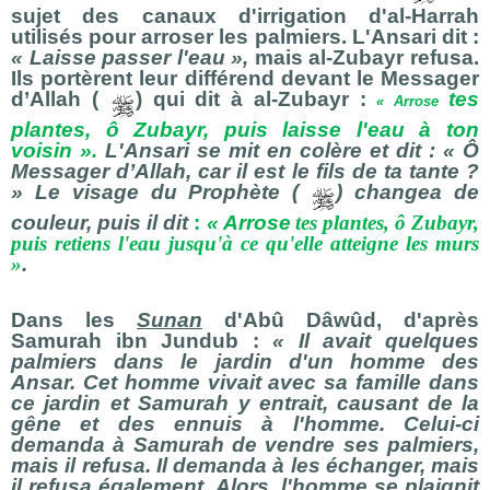
sujet des canaux d'irrigation d'al-Harrah
utilisés pour arroser les palmiers. L'Ansari dit :
« Laisse passer l'eau »,
mais al-Zubayr refusa.
Ils portèrent leur différend devant le Messager
d’Allah (
) qui dit à al-Zubayr :
tes
« Arrose
plantes, ô Zubayr, puis laisse l'eau à ton
voisin ».
L'Ansari se mit en colère et dit : « Ô
Messager d’Allah, car il est le fils de ta tante ?
» Le visage du Prophète (
) changea de
couleur, puis il dit
:
« Arrose
tes plantes, ô Zubayr,
puis retiens l'eau jusqu'à ce qu'elle atteigne les murs
»
.
Dans les
Sunan
d'Abû Dâwûd, d'après
Samurah ibn Jundub :
« Il avait quelques
palmiers dans le jardin d'un homme des
Ansar. Cet homme vivait avec sa famille dans
ce jardin et Samurah y entrait, causant de la
gêne et des ennuis à l'homme. Celui-ci
demanda à Samurah de vendre ses palmiers,
mais il refusa. Il demanda à les échanger, mais
il refusa également. Alors, l'homme se plaignit