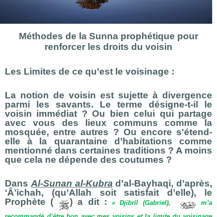
Méthodes de la Sunna prophétique pour
renforcer les droits du voisin
Les Limites de ce qu’est le voisinage :
La notion de voisin est sujette à divergence
parmi les savants. Le terme désigne-t-il le
voisin immédiat ? Ou bien celui qui partage
avec vous des lieux communs comme la
mosquée, entre autres ? Ou encore s'étend-
elle à la quarantaine d’habitations comme
mentionné dans certaines traditions ? A moins
que cela ne dépende des coutumes ?
Dans
Al-Sunan al-Kubra
d’al-Bayhaqi, d’après,
ʻȂʼichah, (qu’Allah soit satisfait d’elle), le
Prophète (
) a dit :
« Djibrîl (Gabriel),
, m’a
recommandé d’être bon avec mes voisins et la limite du voisinage