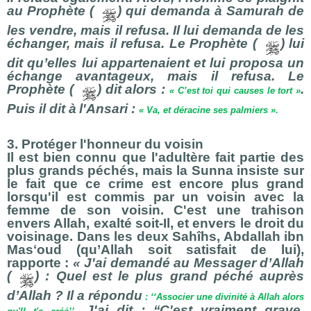
au Prophète (
) qui demanda à Samurah de
les vendre, mais il refusa. Il lui demanda de les
échanger, mais il refusa. Le Prophète (
) lui
dit qu’elles lui appartenaient et lui proposa un
échange avantageux, mais il refusa. Le
Prophète (
) dit alors :
.
« C’est toi qui causes le tort »
Puis il dit à
l'Ansari :
« Va, et déracine ses palmiers ».
3. Protéger l'honneur du voisin
Il est bien connu que l'adultère fait partie des
plus grands péchés, mais la Sunna insiste sur
le fait que ce crime est encore plus grand
lorsqu'il est commis par un voisin avec la
femme de son voisin. C'est une trahison
envers Allah, exalté soit-Il, et envers le droit du
voisinage. Dans les deux Sahîhs, Abdallah ibn
Masʻoud (qu’Allah soit satisfait de lui),
rapporte :
« J'ai demandé au Messager d’Allah
(
) : Quel est le plus grand péché auprès
d’Allah ? Il a répondu
:
‘‘Associer une divinité à Allah alors
. J'ai dit : ‘‘C'est vraiment grave.