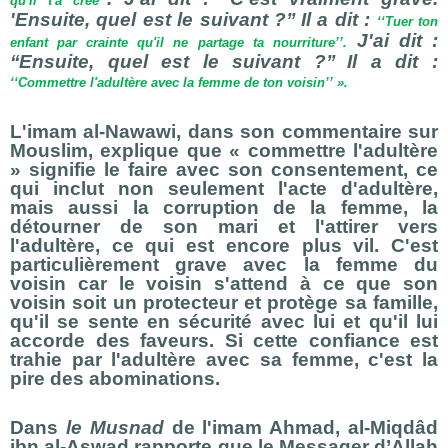
qu'Il t'a créé’’
'Ensuite, quel est le suivant ?’’ Il a dit :
‘‘Tuer ton
J'ai dit :
enfant par crainte qu'il ne partage ta nourriture’’.
‘‘Ensuite, quel est le suivant ?’’ Il a dit :
‘‘Commettre l'adultère avec la femme de ton voisin’’ ».
L'imam al-Nawawi, dans son commentaire sur
Mouslim, explique que « commettre l'adultère
» signifie le faire avec son consentement, ce
qui inclut non seulement l'acte d'adultère,
mais aussi la corruption de la femme, la
détourner de son mari et l'attirer vers
l'adultère, ce qui est encore plus vil. C'est
particulièrement grave avec la femme du
voisin car le voisin s'attend à ce que son
voisin soit un protecteur et protège sa famille,
qu'il se sente en sécurité avec lui et qu'il lui
accorde des faveurs. Si cette confiance est
trahie par l'adultère avec sa femme, c'est la
pire des abominations.
Dans
le Musnad
de l'imam Ahmad, al-Miqdâd
ibn al-Aswad rapporte que le Messager d’Allah