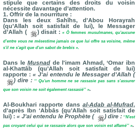
stipule que certains des droits du voisin
nécessite davantage d’attention.
1. Offrir de la nourriture :
Dans les deux Sahîhs, d'Abou Horayrah
(qu’Allah soit satisfait de lui), le Messager
d’Allah (
) disait :
« Ô femmes musulmanes, qu'aucune
d’entre vous ne mésestime jamais ce que lui offre sa voisine, même
s'il ne s'agit que d'un sabot de brebis ».
Dans le
Musnad
de l'imam Ahmad, ‘Omar ibn
al-Khattâb (qu’Allah soit satisfait de lui)
rapporte :
« J'ai entendu le Messager d’Allah (
) dire :
‘‘ Qu'un homme ne se rassasie pas sans s’assurer
.
que son voisin ne soit également rassasié’’ »
Al-Boukhari rapporte dans
al-Adab al-Mufrad
,
d'après Ibn ʻAbbâs (qu’Allah soit satisfait de
lui) :
« J'ai entendu le Prophète (
) dire :
‘‘N'est
.
pas croyant celui qui se rassasie alors que son voisin est affamé’’ »