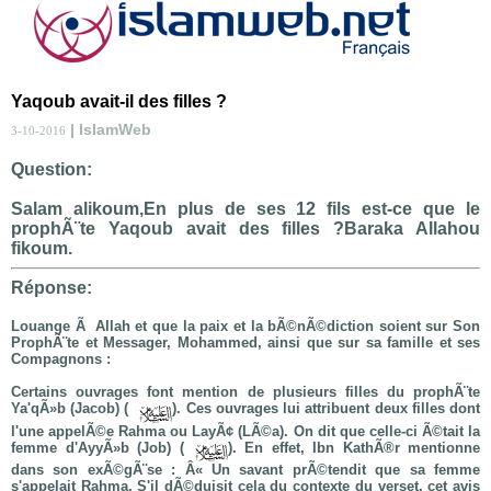
Yaqoub avait-il des filles ?
| IslamWeb
3-10-2016
Question:
Salam alikoum,En plus de ses 12 fils est-ce que le
prophÃ¨te Yaqoub avait des filles ?Baraka Allahou
fikoum.
Réponse:
Louange Ã Allah et que la paix et la bÃ©nÃ©diction soient sur Son
ProphÃ¨te et Messager, Mohammed, ainsi que sur sa famille et ses
Compagnons :
Certains ouvrages font mention de plusieurs filles du prophÃ¨te
Ya'qÃ»b (Jacob) (
). Ces ouvrages lui attribuent deux filles dont
l'une appelÃ©e Rahma ou LayÃ¢ (LÃ©a). On dit que celle-ci Ã©tait la
femme d'AyyÃ»b (Job) (
). En effet, Ibn KathÃ®r mentionne
dans son exÃ©gÃ¨se : Â« Un savant prÃ©tendit que sa femme
s'appelait Rahma. S'il dÃ©duisit cela du contexte du verset, cet avis