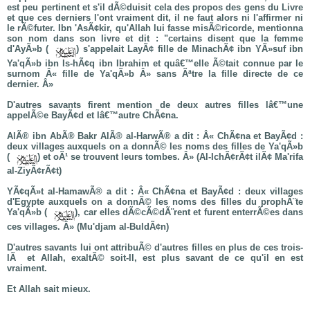
est peu pertinent et s'il dÃ©duisit cela des propos des gens du Livre
et que ces derniers l'ont vraiment dit, il ne faut alors ni l'affirmer ni
le rÃ©futer. Ibn 'AsÃ¢kir, qu'Allah lui fasse misÃ©ricorde, mentionna
son nom dans son livre et dit : "certains disent que la femme
d'AyÃ»b (
) s'appelait LayÃ¢ fille de MinachÃ¢ ibn YÃ»suf ibn
Ya'qÃ»b ibn Is-hÃ¢q ibn Ibrahim et quâ€™elle Ã©tait connue par le
surnom Â« fille de Ya'qÃ»b Â» sans Ãªtre la fille directe de ce
dernier. Â»
D'autres savants firent mention de deux autres filles lâ€™une
appelÃ©e BayÃ¢d et lâ€™autre ChÃ¢na.
AlÃ® ibn AbÃ® Bakr AlÃ® al-HarwÃ® a dit : Â« ChÃ¢na et BayÃ¢d :
deux villages auxquels on a donnÃ© les noms des filles de Ya'qÃ»b
(
) et oÃ¹ se trouvent leurs tombes. Â» (Al-IchÃ¢rÃ¢t ilÃ¢ Ma'rifa
al-ZiyÃ¢rÃ¢t)
YÃ¢qÃ»t al-HamawÃ® a dit : Â« ChÃ¢na et BayÃ¢d : deux villages
d'Egypte auxquels on a donnÃ© les noms des filles du prophÃ¨te
Ya'qÃ»b (
), car elles dÃ©cÃ©dÃ¨rent et furent enterrÃ©es dans
ces villages. Â» (Mu'djam al-BuldÃ¢n)
D'autres savants lui ont attribuÃ© d'autres filles en plus de ces trois-
lÃ et Allah, exaltÃ© soit-Il, est plus savant de ce qu'il en est
vraiment.
Et Allah sait mieux.