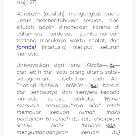
H
ajj: 27]
At-ta'dzîn
(adalah) mengangkat suara
untuk memberitahukan sesuatu, dari
situlah adzân dinamakan, karena di
dalamnya terdapat pemberitahuan
tentang masuknya waktu shalat, dan
[annâs]
(manusia)
meliputi seluruh
manusia.
Diriwayatkan dari Ibnu `Abbâs—
—
dan lebih dari satu orang ulama salaf–
sebagaimana disebutkan oleh Ath
Thabari—bahwa Ibrâhîm—
`
—berdiri
dari tempatnya, dan menyeru kepada
manusia seraya berkata:
"Wahai
manusia, sesungguhnya Allah telah
membuat sebuah rumah, maka
berhajilah ke rumah itu, lalu dikatakan:
(ketika Nabi Ibrahim
—
`
—
mengumandangkan seruan itu)