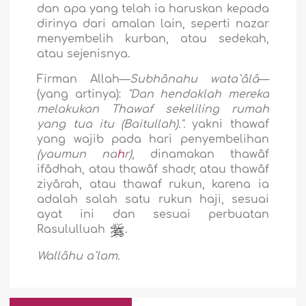
dan apa yang telah ia haruskan kepada
dirinya dari amalan lain, seperti nazar
menyembelih kurban, atau sedekah,
atau sejenisnya.
Firman Allah—
Subhânahu wata`âlâ
—
(yang artinya):
"Dan hendaklah mereka
melakukan Thawaf sekeliling rumah
yang tua itu (Baitullah).".
yakni thawaf
yang wajib pada hari penyembelihan
(yaumun na
h
r)
, dinamakan thawâf
ifâdhah, atau thawâf shadr, atau thawâf
ziyârah, atau thawaf rukun, karena ia
adalah salah satu rukun haji, sesuai
ayat ini dan sesuai perbuatan
Rasululluah
.
Wallâhu a`lam.