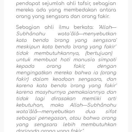
pendapat sejumlah ahli tafsir, sebagian
mereka ada yang membedakan antara
orang yang sengsara dan orang fakir.
Sebagian ahli ilmu berkata:
"Allah
—
Subhânahu wata`âlâ
—
menyebutkan
kata benda
'orang yang sengsara'
meskipun kata benda
'orang yang fakir'
tidak membutuhkannya, (bertujuan)
untuk membuat hati manusia simpati
kepada orang fakir, dengan
mengingatkan mereka bahwa ia (orang
fakir) dalam keadaan sengsara, dan
karena kata benda
'orang yang fakir'
karena masyhurnya pemakaiannya dan
tidak lagi dirasakan memliki arti
kebutuhan, maka Allah
—
Subhânahu
wata`âlâ
—
menyebutkan dua sifat
sebagai penegasan, atau bahwa orang
yang sengsara lebih membutuhkan
daripada orang yang fakir.".