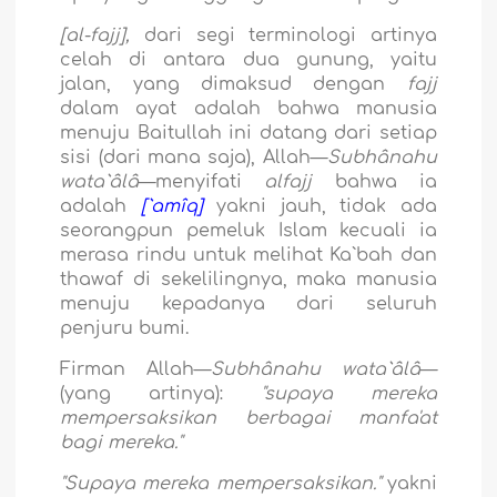
[al-fajj],
dari segi terminologi artinya
celah di antara dua gunung, yaitu
jalan, yang dimaksud dengan
fajj
dalam ayat adalah bahwa manusia
menuju Baitullah ini datang dari setiap
sisi (dari mana saja), Allah—
Subhânahu
wata`âlâ
—menyifati
alfajj
bahwa ia
adalah
[`amîq]
yakni jauh, tidak ada
seorangpun pemeluk Islam kecuali ia
merasa rindu untuk melihat Ka`bah dan
thawaf di sekelilingnya, maka manusia
menuju kepadanya dari seluruh
penjuru bumi.
Firman Allah—
Subhânahu wata`âlâ
—
(yang artinya):
"supaya mereka
mempersaksikan berbagai manfa'at
bagi mereka."
"Supaya mereka mempersaksikan."
yakni