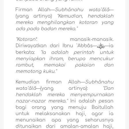
Firman Allah—
Subhânahu wata`âlâ
—
(yang artinya)
"Kemudian, hendaklah
mereka menghilangkan kotoran yang
ada pada badan mereka."
"Kotoran"
: manasik-manasik.
Diriwayatkan dari Ibnu `Abbâs
—
—ia
berkata:
"Ia adalah perintah untuk
menyiapkan ihram, berupa mencukur
rambut, memakai pakaian dan
memotong kuku."
Kemudian firman Allah—
Subhânahu
wata`âlâ
—(yang artinya):
"
Dan
hendaklah mereka menyempurnakan
nazar-nazar mereka."
Ini adalah pesan
bagi orang yang menuju Baitullah
untuk melaksanakan haji, agar ia
menunaikan apa yang seharusnya
ditunaikan dari amalan-amalan haji,