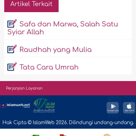
Artikel Terkait
Safa dan Marwa, Salah Satu
Syiar Allah
Raudhah yang Mulia
Tata Cara Umrah
Perjanjian Layanan
Hak Cipta © IslamWeb 2026. Dilindungi undang-undang.