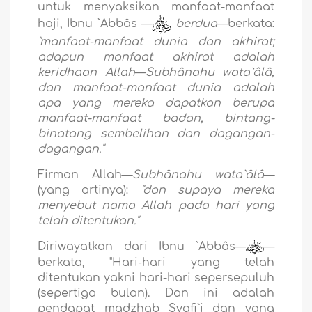
untuk menyaksikan manfaat-manfaat
haji, Ibnu `Abbâs —
berdua
—berkata:
"manfaat-manfaat dunia dan akhirat;
adapun manfaat akhirat adalah
keridhaan Allah
—
Subhânahu wata`âlâ,
dan manfaat-manfaat dunia adalah
apa yang mereka dapatkan berupa
manfaat-manfaat badan, bintang-
binatang sembelihan dan dagangan-
dagangan."
Firman Allah—
Subhânahu wata`âlâ
—
(yang artinya):
"dan supaya mereka
menyebut nama Allah pada hari yang
telah ditentukan."
Diriwayatkan dari Ibnu `Abbâs—
—
berkata, "Hari-hari yang telah
ditentukan yakni hari-hari sepersepuluh
(sepertiga bulan). Dan ini adalah
pendapat madzhab Syafi`i dan yang