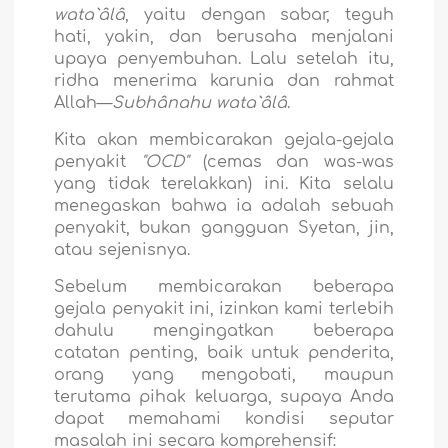
wata`âlâ
, yaitu dengan sabar, teguh
hati, yakin, dan berusaha menjalani
upaya penyembuhan.
Lalu setelah itu,
ridha menerima karunia dan rahmat
Allah—
Subhânahu wata`âlâ
.
Kita akan membicarakan gejala-gejala
penyakit
"OCD"
(cemas dan was-was
yang tidak terelakkan) ini. Kita selalu
menegaskan bahwa ia adalah sebuah
penyakit, bukan gangguan Syetan, jin,
atau sejenisnya.
Sebelum membicarakan beberapa
gejala penyakit ini, izinkan kami terlebih
dahulu mengingatkan beberapa
catatan penting, baik untuk penderita,
orang yang mengobati, maupun
terutama pihak keluarga, supaya Anda
dapat memahami kondisi seputar
masalah ini secara komprehensif: