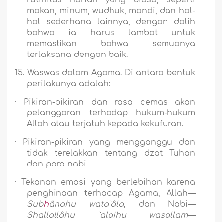
rutinitas harian yang biasa, seperti
makan, minum, wudhuk, mandi, dan hal-
hal sederhana lainnya, dengan dalih
bahwa ia harus lambat untuk
memastikan bahwa semuanya
terlaksana dengan baik.
15.
Waswas dalam Agama.
Di antara bentuk
perilakunya adalah
:
·
Pikiran-pikiran dan rasa cemas akan
pelanggaran terhadap hukum-hukum
Allah atau terjatuh kepada kekufuran.
·
Pikiran-pikiran yang mengganggu dan
tidak terelakkan tentang dzat Tuhan
dan para nabi.
·
Tekanan emosi yang berlebihan karena
penghinaan terhadap Agama, Allah
—
Sub
h
ânahu wata`âla,
dan Nabi
—
Shallallâhu `alaihu wasallam—